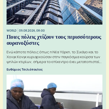
WORLD
09.08.2026, 08:00
Ποιες πόλεις χτίζουν τους περισσότερους
ουρανοξύστες
Ενώ κάποτε πόλεις όπως η Νέα Υόρκη, το Σικάγο και το
Χονγκ Κονγκ κυριαρχούσαν στην παγκόσμια κούρσα των
ψηλών κτιρίων, σήμερα το επίκεντρο έχει μετατοπιστεί
προς την Ασία
Ευθύμιος Τσιλιόπουλος