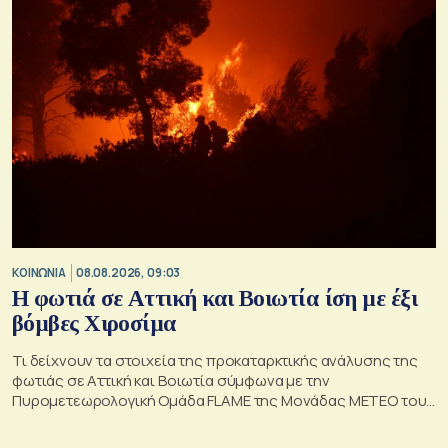
ΚΟΙΝΩΝΙΑ
08.08.2026, 09:03
Η φωτιά σε Αττική και Βοιωτία ίση με έξι
βόμβες Χιροσίμα
Τι δείχνουν τα στοιχεία της προκαταρκτικής ανάλυσης της
φωτιάς σε Αττική και Βοιωτία σύμφωνα με την
Πυρομετεωρολογική Ομάδα FLAME της Μονάδας ΜΕΤΕΟ του
Εθνικού Αστεροσκοπείου Αθηνών.