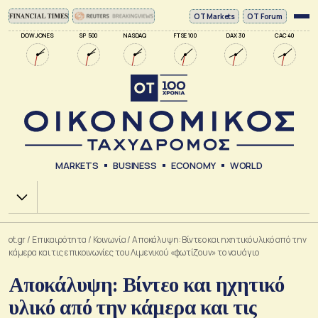
ΟΤ Markets
OT Forum
DOW JONES
SP 500
NASDAQ
FTSE 100
DAX 30
CAC 40
MARKETS
BUSINESS
ECONOMY
WORLD
Χ.Α.
ot.gr
/
Επικαιρότητα
/
Κοινωνία
/
Αποκάλυψη: Βίντεο και ηχητικό υλικό από την
κάμερα και τις επικοινωνίες του Λιμενικού «φωτίζουν» το ναυάγιο
Αποκάλυψη: Βίντεο και ηχητικό
υλικό από την κάμερα και τις