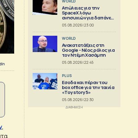
WORLD
Απώλειες για την
SpaceX λόγω
ανησυχιών για δαπάνες
ΑΙ
05.08.2026 | 23:00
WORLD
Ανακατατάξεις στη
Google - Νέος ρόλος για
τον Ντέμη Χασάμπη
05.08.2026 | 22:45
dIn
PLUS
Εσοδα και πέραν του
box office για την ταινία
«Toy story 5»
05.08.2026 | 22:30
ν
,
τα,