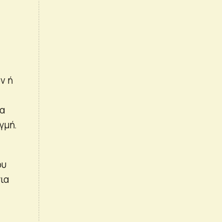
ν ή
α
γμή.
ου
ια