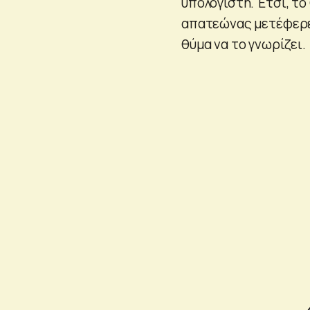
υπολογιστή. Έτσι, το
απατεώνας μετέφερε 
θύμα να το γνωρίζει.