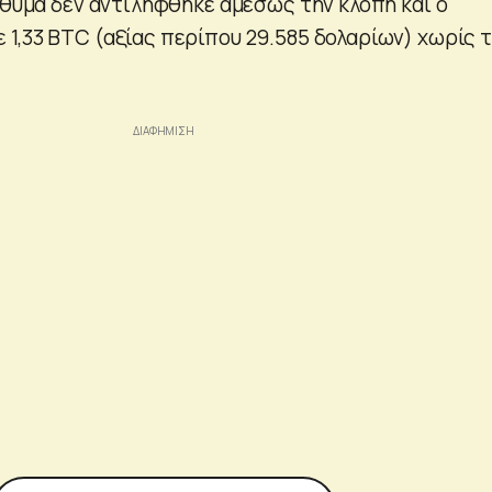
 θύμα δεν αντιλήφθηκε αμέσως την κλοπή και ο
1,33 BTC (αξίας περίπου 29.585 δολαρίων) χωρίς 