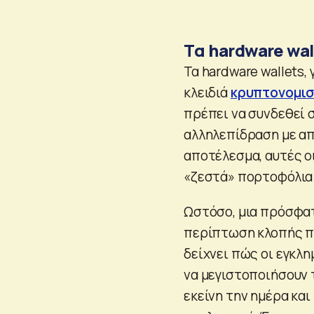
Tα hardware wal
Τα hardware wallets
κλειδιά
κρυπτονομι
πρέπει να συνδεθεί 
αλληλεπίδραση με α
αποτέλεσμα, αυτές 
«ζεστά» πορτοφόλια 
Ωστόσο, μια πρόσφα
περίπτωση κλοπής πε
δείχνει πώς οι εγκλ
να μεγιστοποιήσουν τ
εκείνη την ημέρα κα