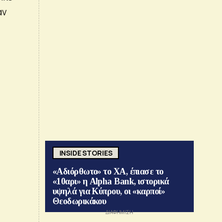
αν
ο
INSIDE STORIES
«Αδιόρθωτο» το ΧΑ, έπιασε το
«10αρι» η Alpha Bank, ιστορικά
υψηλά για Κύπρου, οι «καρποί»
Θεοδωρικάκου