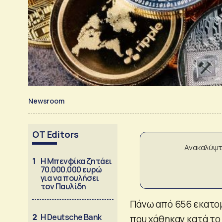
Newsroom
OT Editors
Ανακαλύψτ
1
Η Μπενφίκα ζητάει
70.000.000 ευρώ
για να πουλήσει
τον Παυλίδη
Πάνω από 656 εκατομ
2
Η Deutsche Bank
που χάθηκαν κατά το