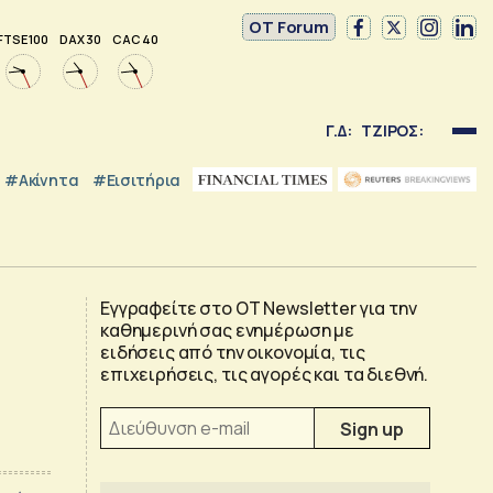
OT Forum
FTSE 100
DAX 30
CAC 40
Γ.Δ:
ΤΖΙΡΟΣ:
#Ακίνητα
#εισιτήρια
Εγγραφείτε στο OT Newsletter για την
καθημερινή σας ενημέρωση με
ειδήσεις από την οικονομία, τις
επιχειρήσεις, τις αγορές και τα διεθνή.