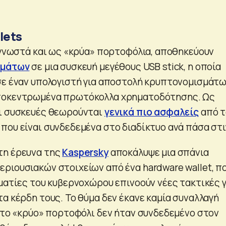
lets
, γνωστά και ως «κρύα» πορτοφόλια, αποθηκεύουν
σμάτων
σε μια συσκευή μεγέθους USB stick, η οποία
σε έναν υπολογιστή για αποστολή κρυπτονομισμάτω
ποκεντρωμένα πρωτόκολλα χρηματοδότησης. Ως
οι συσκευές θεωρούνται
γενικά πιο ασφαλείς
από τ
που είναι συνδεδεμένα στο διαδίκτυο ανά πάσα στι
τη έρευνα της
Kaspersky
αποκάλυψε μια σπάνια
ριουσιακών στοιχείων από ένα hardware wallet, π
ηματίες του κυβερνοχώρου επινοούν νέες τακτικές γ
α κέρδη τους. Το θύμα δεν έκανε καμία συναλλαγή
ι το «κρύο» πορτοφόλι δεν ήταν συνδεδεμένο στον