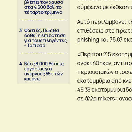
βλέπει τον χρυσό
σύμφωνα με έκθεση τ
στα 4.600 δολ. το
τέταρτο τρίμηνο
Αυτό περιλαμβάνει τ
επιθέσεις στο πρωτο
3
Φωτιές: Πώς θα
δοθεί η επιδότηση
phishing και 75,87 ε
για τους πληγέντες
- Τα ποσά
«Περίπου 215 εκατομ
ανακτήθηκαν, αντιπ
4
Νέες 8.000 θέσεις
εργασίας για
περιουσιακών στοιχεί
ανέργους 55 ετών
και άνω
εκατομμύρια από κλε
45,38 εκατομμύρια δο
σε άλλα mixers» αναφ