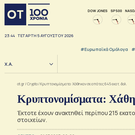
DOW JONES
SP 500
NASD
23:44
ΤΕΤΆΡΤΗ
5
ΑΥΓΟΎΣΤΟΥ
2026
#Ευρωπαϊκά Ομόλογα
#
Χ.Α.
ot.gr
/
Crypto
/
Κρυπτονομίσματα: Χάθηκαν σε απάτες 645 εκατ. δολ.
Κρυπτονομίσματα: Χάθηκ
Έκτοτε έχουν ανακτηθεί περίπου 215 εκατ
στοιχείων.