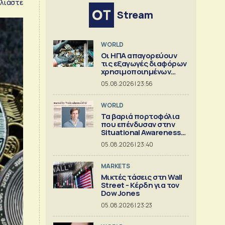
λιάστε
Stream
WORLD
Οι ΗΠΑ απαγορεύουν
τις εξαγωγές διαφόρων
χρησιμοποιημένων
κρίσιμων ορυκτών
05.08.2026 | 23:56
WORLD
Τα βαριά πορτοφόλια
που επένδυσαν στην
Situational Awareness
πριν καταρρεύσει
05.08.2026 | 23:40
MARKETS
Μικτές τάσεις στη Wall
Street - Κέρδη για τον
Dow Jones
05.08.2026 | 23:23