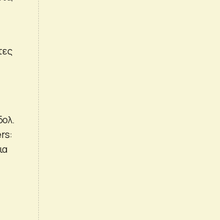
τες
δολ.
rs:
ια