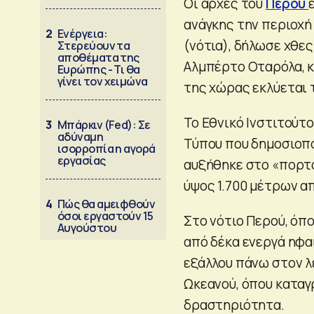
Οι αρχές του
Περού
ανάγκης την περιοχή
2
Ενέργεια:
(νότια), δήλωσε χθε
Στερεύουν τα
αποθέματα της
Αλμπέρτο Οταρόλα, κ
Ευρώπης - Τι θα
γίνει τον χειμώνα
της χώρας εκλύεται 
Το Εθνικό Ινστιτούτ
3
Μπάρκιν (Fed): Σε
αδύναμη
Τύπου που δημοσιοπ
ισορροπία η αγορά
εργασίας
αυξήθηκε στο «πορτο
ύψος 1.700 μέτρων α
4
Πώς θα αμειφθούν
όσοι εργαστούν 15
Στο νότιο Περού, όπ
Αυγούστου
από δέκα ενεργά ηφα
εξάλλου πάνω στον λ
Ωκεανού, όπου καταγ
δραστηριότητα.