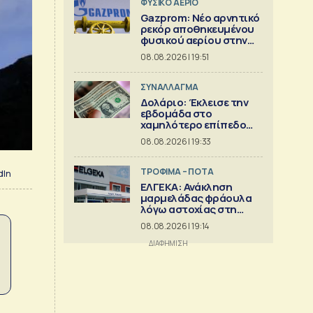
ΦΥΣΙΚΟ ΑΕΡΙΟ
Gazprom: Νέο αρνητικό
ρεκόρ αποθηκευμένου
φυσικού αερίου στην
Ευρώπη
08.08.2026 | 19:51
ΣΥΝΑΛΛΑΓΜΑ
Δολάριο: Έκλεισε την
εβδομάδα στο
χαμηλότερο επίπεδο
από τον Μάιο
08.08.2026 | 19:33
ΤΡΟΦΙΜΑ – ΠΟΤΑ
dIn
ΕΛΓΕΚΑ: Ανάκληση
μαρμελάδας φράουλα
λόγω αστοχίας στη
γυάλινη συσκευασία
08.08.2026 | 19:14