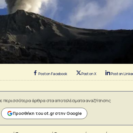
Post on Facebook
Post on X
Post on Linke
ε περισσότερα άρθρα στα αποτελέσματα αναζήτησης
Προσθήκη του ot.gr στην Google