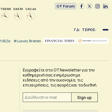
OT Forum
FTSE 100
DAX 30
CAC 40
Γ.Δ:
ΤΖΙΡΟΣ:
 Βίζα
#luxury Brands
Εγγραφείτε στο OT Newsletter για την
καθημερινή σας ενημέρωση με
ειδήσεις από την οικονομία, τις
επιχειρήσεις, τις αγορές και τα διεθνή.