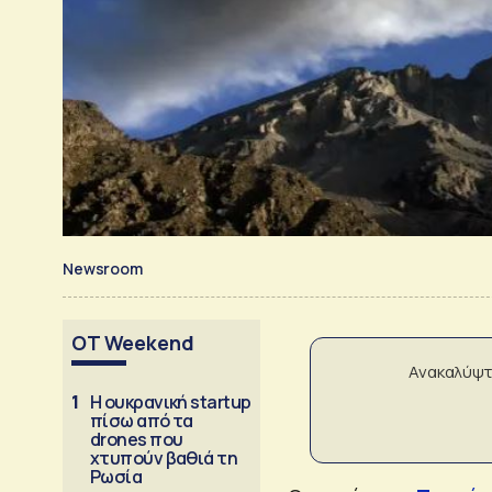
Newsroom
OT Weekend
Ανακαλύψτ
1
Η ουκρανική startup
πίσω από τα
drones που
χτυπούν βαθιά τη
Ρωσία