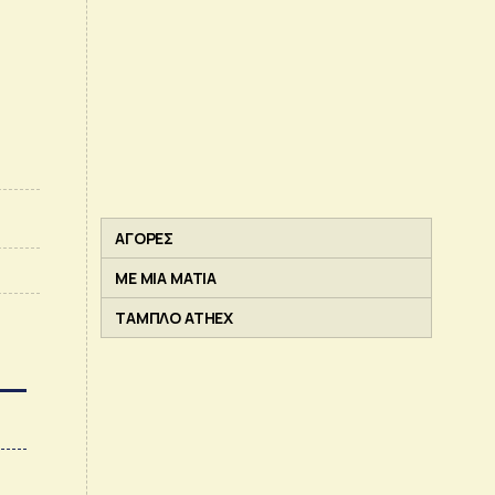
ΑΓΟΡΕΣ
ΜΕ ΜΙΑ ΜΑΤΙΑ
ΤΑΜΠΛΟ ATHEX