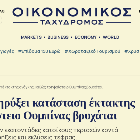
AQ
MARKETS
BUSINESS
ECONOMY
WORLD
γωγές
#Επίδομα 150 Ευρώ
#Χωροταξικό Τουρισμού
#Χρυσή
η έκτακτης ανάγκης, καθώς το ηφαίστειο Ουμπίνας βρυχάται
κηρύξει κατάσταση έκτακτης
στειο Ουμπίνας βρυχάται
αν εκατοντάδες κατοίκους περιοχών κοντά
ήξεις και εκλύσεις τέφρας.