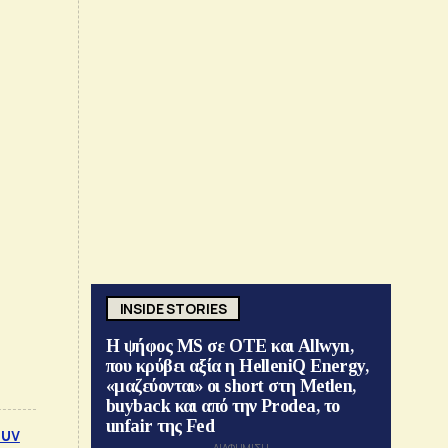
INSIDE STORIES
Η ψήφος MS σε ΟΤΕ και Allwyn,
που κρύβει αξία η HelleniQ Energy,
«μαζεύονται» οι short στη Metlen,
buyback και από την Prodea, το
unfair της Fed
ουν