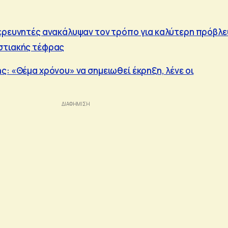
ερευνητές ανακάλυψαν τον τρόπο για καλύτερη πρόβλ
στιακής τέφρας
ς: «Θέμα χρόνου» να σημειωθεί έκρηξη, λένε οι