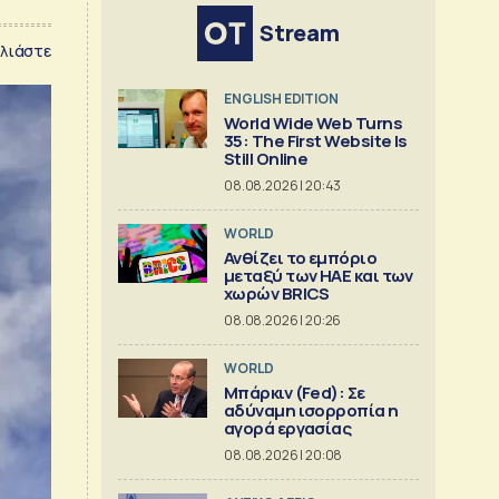
Stream
λιάστε
ENGLISH EDITION
World Wide Web Turns
35: The First Website Is
Still Online
08.08.2026 | 20:43
WORLD
Ανθίζει το εμπόριο
μεταξύ των ΗΑΕ και των
χωρών BRICS
08.08.2026 | 20:26
WORLD
Μπάρκιν (Fed): Σε
αδύναμη ισορροπία η
αγορά εργασίας
08.08.2026 | 20:08