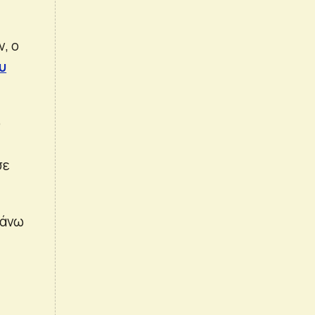
, ο
υ
ο
σε
πάνω