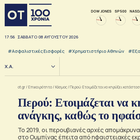
DOW JONES
SP 500
NASD
17:56
ΣΑΒΒΑΤΟ
08
ΑΥΓΟΥΣΤΟΥ
2026
#Ασφαλιστικές Εισφορές
#Χρηματιστήριο Αθηνών
#εξα
Χ.Α.
ot.gr
/
Επικαιρότητα
/
Κόσμος
/
Περού: Ετοιμάζεται να κηρύξει κατάστασ
Περού: Ετοιμάζεται να 
ανάγκης, καθώς το ηφαί
Το 2019, οι περουβιανές αρχές απομάκρυν
στο Ουμπίνας έπειτα από ηφαιστειακές εκρ