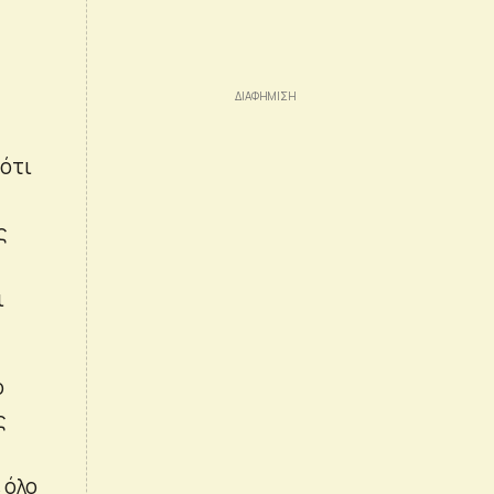
 ότι
ς
ι
ο
ς
 όλο