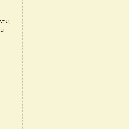
νου,
κα