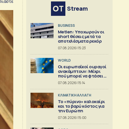
λιάστε
Stream
BUSINESS
Metlen: Υποχωρούν οι
short θέσεις μετά τα
αποτελέσματα ρεκόρ
07.08.2026 | 15:23
WORLD
Οι ευρωπαϊκοί ουραγοί
ανακάμπτουν: Μέχρι
πού μπορεί να φτάσει η
άνοδος;
07.08.2026 | 15:14
ΚΛΙΜΑΤΙΚΗ ΑΛΛΑΓΗ
Το «πύρινο» καλοκαίρι
και το βαρύ κόστος για
την Ευρώπη
07.08.2026 | 15:00