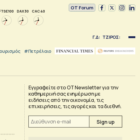
OT Forum
FTSE 100
DAX 30
CAC 40
Γ.Δ:
ΤΖΙΡΟΣ:
ουρισμός
#Πετρέλαιο
Εγγραφείτε στο OT Newsletter για την
καθημερινή σας ενημέρωση με
ειδήσεις από την οικονομία, τις
επιχειρήσεις, τις αγορές και τα διεθνή.