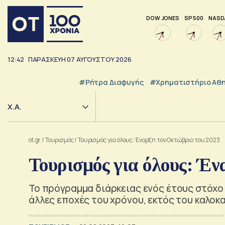
DOW JONES
SP 500
NASD
12:42
ΠΑΡΑΣΚΕΥΗ
07
ΑΥΓΟΥΣΤΟΥ
2026
#ρήτρα Διαφυγής
#Χρηματιστήριο Αθ
Χ.Α.
ot.gr
/
Τουρισμός
/
Τουρισμός για όλους: Έναρξη τον Οκτώβριο του 2023
Τουρισμός για όλους: Έν
Το πρόγραμμα διάρκειας ενός έτους στόχο 
άλλες εποχές του χρόνου, εκτός του καλοκ