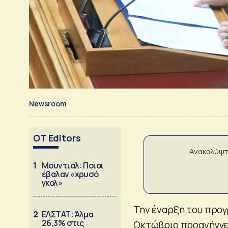
Newsroom
OT Editors
Ανακαλύψτ
1
Μουντιάλ: Ποιοι
έβαλαν «χρυσό
γκολ»
Την έναρξη του προ
2
ΕΛΣΤΑΤ: Άλμα
26,3% στις
Οκτώβριο προανήγγε