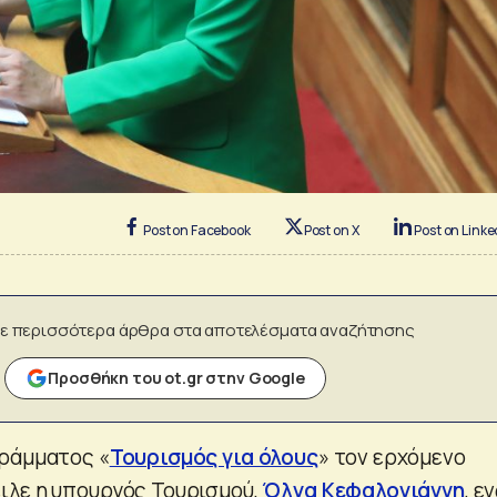
Post on Facebook
Post on X
Post on Linke
ε περισσότερα άρθρα στα αποτελέσματα αναζήτησης
Προσθήκη του ot.gr στην Google
γράμματος «
Τουρισμός για όλους
» τον ερχόμενο
ιλε η υπουργός Τουρισμού,
Όλγα Κεφαλογιάννη
, ε