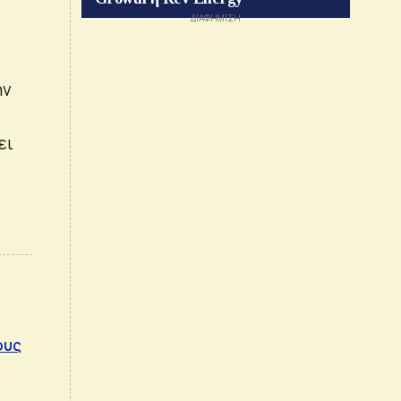
ην
ει
ους