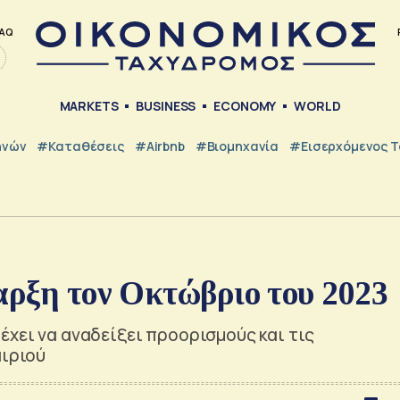
AQ
MARKETS
BUSINESS
ECONOMY
WORLD
ηνών
#Καταθέσεις
#Airbnb
#Βιομηχανία
#εισερχόμενος Τ
αρξη τον Οκτώβριο του 2023
έχει να αναδείξει προορισμούς και τις
αιριού