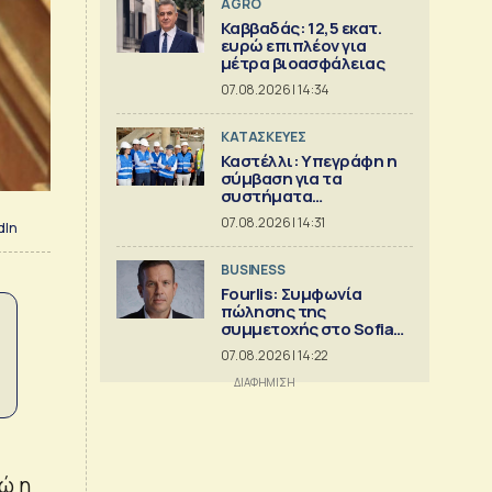
AGRO
Καββαδάς: 12,5 εκατ.
ευρώ επιπλέον για
μέτρα βιοασφάλειας
07.08.2026 | 14:34
ΚΑΤΑΣΚΕΥΕΣ
Καστέλλι: Υπεγράφη η
σύμβαση για τα
συστήματα
αεροναυτιλίας
07.08.2026 | 14:31
dIn
BUSINESS
Fourlis: Συμφωνία
πώλησης της
συμμετοχής στο Sofia
South Ring MalI
07.08.2026 | 14:22
νώ η