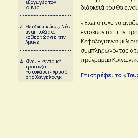
εξαγωγές τον
διάρκειά του θα είναι
Ιούνιο
«Έχει στόχο να αναδε
3
Θεοδωρικάκος: Νέο
ενισχύοντας την προ
αναπτυξιακό
καθεστώς για την
Κεφαλογιάννη μιλώντ
Άμυνα
συμπληρώνοντας ότι 
πρόγραμμα Κοινωνικο
4
Κίνα: Η κεντρική
τράπεζα
«στοκάρει» χρυσό
Επιστρέφει το «Τουρ
στο Χονγκ Κονγκ