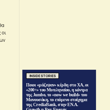
θα
 οι
των
INSIDE STORIES
Ποιοι «μάζεψαν» κέρδη στο ΧΑ, οι
«200+» του Μυτιληναίου, η κόντρα
της Jumbo, το «now we build» του
Μανουσάκη, το επόμενο στοίχημα
της CrediaBank, στην ΕΝ.Α.
Growth η Rev Energy