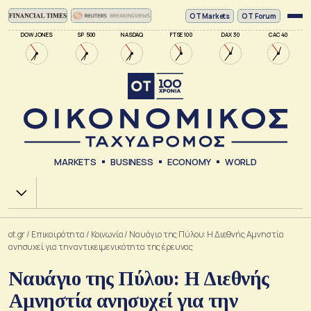
ΟΤ Markets
OT Forum
DOW JONES
SP 500
NASDAQ
FTSE 100
DAX 30
CAC 40
MARKETS
BUSINESS
ECONOMY
WORLD
Χ.Α.
ot.gr
/
Επικαιρότητα
/
Κοινωνία
/
Ναυάγιο της Πύλου: Η Διεθνής Αμνηστία
ανησυχεί για την αντικειμενικότητα της έρευνας
Ναυάγιο της Πύλου: Η Διεθνής
Αμνηστία ανησυχεί για την