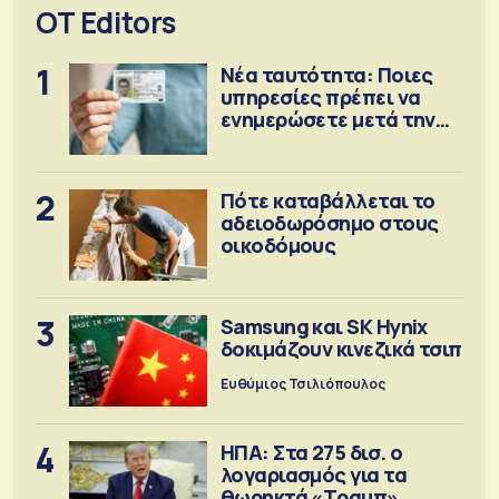
OT Editors
1
Νέα ταυτότητα: Ποιες
υπηρεσίες πρέπει να
ενημερώσετε μετά την
έκδοση
2
Πότε καταβάλλεται το
αδειοδωρόσημο στους
οικοδόμους
3
Samsung και SK Hynix
δοκιμάζουν κινεζικά τσιπ
Ευθύμιος Τσιλιόπουλος
4
ΗΠΑ: Στα 275 δισ. ο
λογαριασμός για τα
θωρηκτά «Τραμπ»