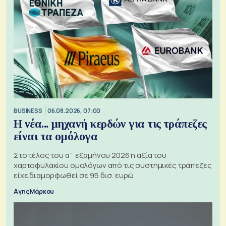
BUSINESS
06.08.2026, 07:00
Η νέα... μηχανή κερδών για τις τράπεζες
είναι τα ομόλογα
Στο τέλος του α΄ εξαμήνου 2026 η αξία του
χαρτοφυλακίου ομολόγων από τις συστημικές τράπεζες
είχε διαμορφωθεί σε 95 δισ. ευρώ
Αγης Μάρκου