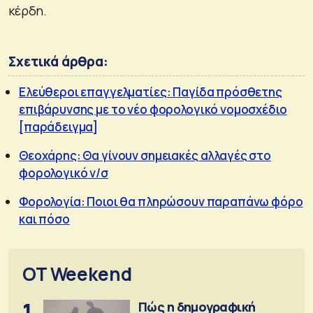
κέρδη.
Σχετικά άρθρα:
Ελεύθεροι επαγγελματίες: Παγίδα πρόσθετης
επιβάρυνσης με το νέο φορολογικό νομοσχέδιο
[παράδειγμα]
Θεοχάρης: Θα γίνουν σημειακές αλλαγές στο
φορολογικό ν/σ
Φορολογία: Ποιοι θα πληρώσουν παραπάνω φόρο
και πόσο
OT Weekend
1
Πώς η δημογραφική