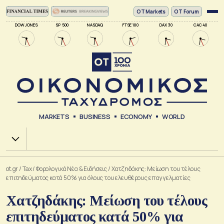
ΟΤ Markets
OT Forum
DOW JONES
SP 500
NASDAQ
FTSE 100
DAX 30
CAC 40
MARKETS
BUSINESS
ECONOMY
WORLD
Χ.Α.
ot.gr
/
Tax
/
Φορολογικά Νέα & Eιδήσεις
/
Χατζηδάκης: Mείωση του τέλους
επιτηδεύματος κατά 50% για όλους του ελευθέρους επαγγελματίες
Χατζηδάκης: Mείωση του τέλους
επιτηδεύματος κατά 50% για