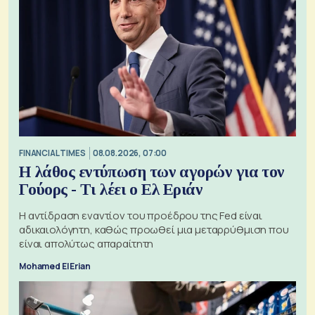
FINANCIAL TIMES
08.08.2026, 07:00
Η λάθος εντύπωση των αγορών για τον
Γούορς - Τι λέει ο Ελ Εριάν
Η αντίδραση εναντίον του προέδρου της Fed είναι
αδικαιολόγητη, καθώς προωθεί μια μεταρρύθμιση που
είναι απολύτως απαραίτητη
Mohamed El Erian