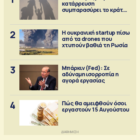
κατάρρευση
συμπαρασύρει το κράτος
πρόνοιας
2
Η ουκρανική startup πίσω
από τα drones που
χτυπούν βαθιά τη Ρωσία
3
Μπάρκιν (Fed): Σε
αδύναμη ισορροπία η
αγορά εργασίας
4
Πώς θα αμειφθούν όσοι
εργαστούν 15 Αυγούστου