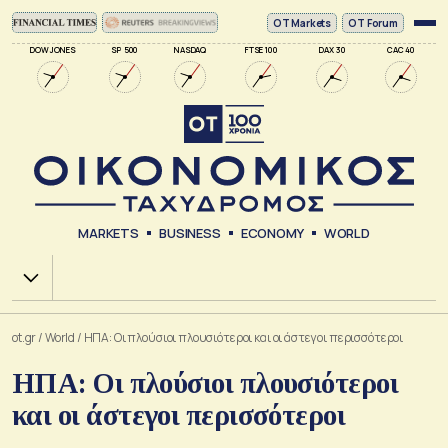
ΟΤ Markets
OT Forum
DOW JONES
SP 500
NASDAQ
FTSE 100
DAX 30
CAC 40
MARKETS
BUSINESS
ECONOMY
WORLD
Χ.Α.
ot.gr
/
World
/
ΗΠΑ: Οι πλούσιοι πλουσιότεροι και οι άστεγοι περισσότεροι
ΗΠΑ: Οι πλούσιοι πλουσιότεροι
και οι άστεγοι περισσότεροι