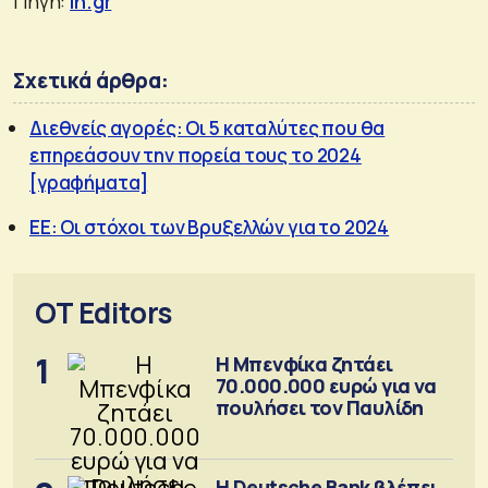
Πηγή:
in.gr
Σχετικά άρθρα:
Διεθνείς αγορές: Οι 5 καταλύτες που θα
επηρεάσουν την πορεία τους το 2024
[γραφήματα]
ΕΕ: Οι στόχοι των Βρυξελλών για το 2024
OT Editors
1
Η Μπενφίκα ζητάει
70.000.000 ευρώ για να
πουλήσει τον Παυλίδη
Η Deutsche Bank βλέπει