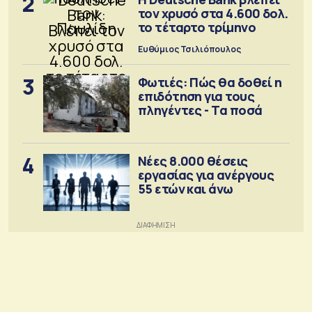
2
τον χρυσό στα 4.600 δολ.
το τέταρτο τρίμηνο
Ευθύμιος Τσιλιόπουλος
3
Φωτιές: Πώς θα δοθεί η
επιδότηση για τους
πληγέντες - Τα ποσά
4
Νέες 8.000 θέσεις
εργασίας για ανέργους
55 ετών και άνω