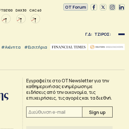
OT Forum
FTSE 100
DAX 30
CAC 40
Γ.Δ:
ΤΖΙΡΟΣ:
#Ακίνητα
#εισιτήρια
Εγγραφείτε στο OT Newsletter για την
καθημερινή σας ενημέρωση με
ης
ειδήσεις από την οικονομία, τις
επιχειρήσεις, τις αγορές και τα διεθνή.