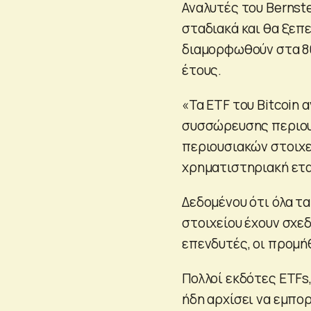
Αναλυτές του Bernste
σταδιακά και θα ξεπε
διαμορφωθούν στα 80
έτους.
«Τα ETF του Bitcoin 
συσσώρευσης περιουσ
περιουσιακών στοιχε
χρηματιστηριακή ετα
Δεδομένου ότι όλα τ
στοιχείου έχουν σχε
επενδυτές, οι προμήθ
Πολλοί εκδότες ETFs
ήδη αρχίσει να εμπο