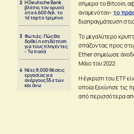
2
Η Deutsche Bank
σήμερα το Bitcoin, 
βλέπει τον χρυσό
αναμενόταν-
το πράσ
στα 4.600 δολ. το
τέταρτο τρίμηνο
διαπραγμάτευση στι
Το μεγαλύτερο κρυπ
3
Φωτιές: Πώς θα
δοθεί η επιδότηση
σπάζοντας προς στιγμ
για τους πληγέντες
- Τα ποσά
Ether σημείωσε άνοδ
Μάιο του 2022.
4
Νέες 8.000 θέσεις
εργασίας για
Η έγκριση του ETF είν
ανέργους 55 ετών
και άνω
οποία ξεκίνησε τις π
από περισσότερα από