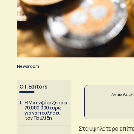
Newsroom
OT Editors
Ανακαλύψτ
1
Η Μπενφίκα ζητάει
70.000.000 ευρώ
για να πουλήσει
τον Παυλίδη
Στα υψηλότερα επίπε