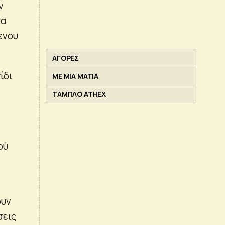
ν
θα
ενου
ΑΓΟΡΕΣ
ίδι
ΜΕ ΜΙΑ ΜΑΤΙΑ
ΤΑΜΠΛΟ ATHEX
ού
ουν
σεις