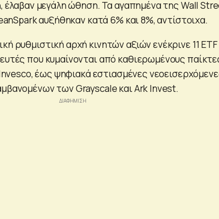
n, έλαβαν μεγάλη ώθηση. Τα αγαπημένα της Wall Stre
CleanSpark αυξήθηκαν κατά 6% και 8%, αντίστοιχα.
κή ρυθμιστική αρχή κινητών αξιών ενέκρινε 11 ETF
τευτές που κυμαίνονται από καθιερωμένους παίκτε
η Invesco, έως ψηφιακά εστιασμένες νεοεισερχόμεν
μβανομένων των Grayscale και Ark Invest.