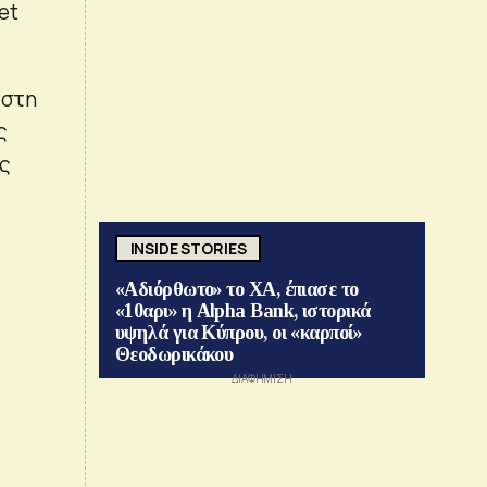
et
 στη
ς
ες
INSIDE STORIES
«Αδιόρθωτο» το ΧΑ, έπιασε το
«10αρι» η Alpha Bank, ιστορικά
υψηλά για Κύπρου, οι «καρποί»
Θεοδωρικάκου