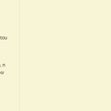
 του
, η
ιν