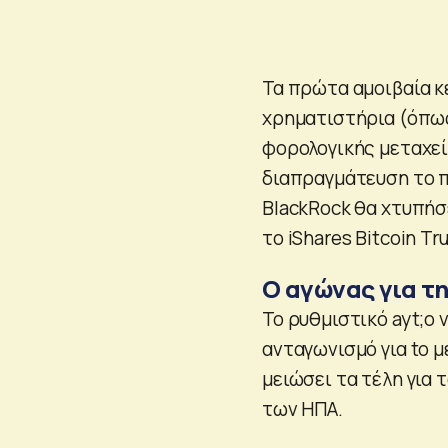
Τα πρώτα αμοιβαία κ
χρηματιστήρια (όπως
φορολογικής μεταχεί
διαπραγμάτευση το π
BlackRock θα χτυπήσ
το iShares Bitcoin Tru
Ο αγώνας για τη
Το ρυθμιστικό ayt;o 
ανταγωνισμό για to 
μειώσει τα τέλη για
των ΗΠΑ.