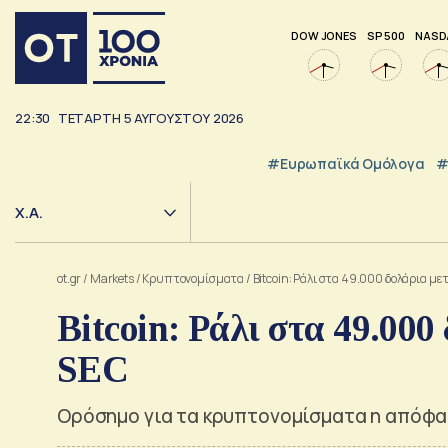
DOW JONES
SP 500
NASD
22:30
ΤΕΤΆΡΤΗ
5
ΑΥΓΟΎΣΤΟΥ
2026
#Ευρωπαϊκά Ομόλογα
#
Χ.Α.
ot.gr
/
Markets
/
Kρυπτονομίσματα
/
Bitcoin: Ράλι στα 49.000 δολάρια μ
Bitcoin: Ράλι στα 49.00
SEC
Ορόσημο για τα κρυπτονομίσματα η απόφα