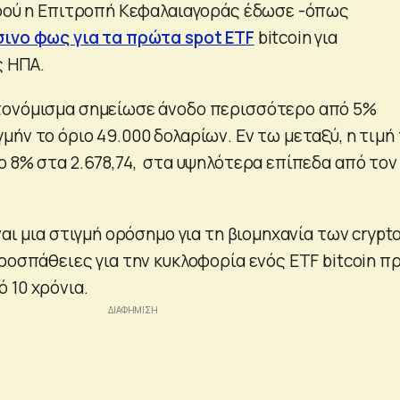
αφού η Επιτροπή Κεφαλαιαγοράς έδωσε -όπως
ινο φως για τα πρώτα spot ETF
bitcoin για
ς ΗΠΑ.
τονόμισμα σημείωσε άνοδο περισσότερο από 5%
ήν το όριο 49.000 δολαρίων. Εν τω μεταξύ, η τιμή
ο 8% στα 2.678,74, στα υψηλότερα επίπεδα από τον
αι μια στιγμή ορόσημο για τη βιομηχανία των crypto
ροσπάθειες για την κυκλοφορία ενός ETF bitcoin πρ
 10 χρόνια.