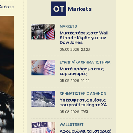
λιάστε
Markets
MARKETS
Μικτές τάσεις στη Wall
Street - Κέρδη για τον
Dow Jones
05.08.2026 | 23:23
ΕΥΡΩΠΑΪΚΑ ΧΡΗΜΑΤΙΣΤΗΡΙΑ
Μικτά πρόσημα στις
ευρωαγορές
05.08.2026 | 19:24
XΡΗΜΑΤΙΣΤΗΡΙΟ ΑΘΗΝΩΝ
Υπέκυψε στις πιέσεις
του profit taking το ΧΑ
05.08.2026 | 17:31
WALL STREET
Αφομοιώνει τα ιστορικά