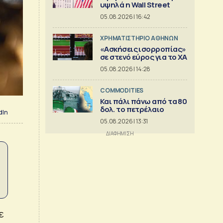
υψηλά η Wall Street
05.08.2026 | 16:42
XΡΗΜΑΤΙΣΤΗΡΙΟ ΑΘΗΝΩΝ
«Ασκήσεις ισορροπίας»
σε στενό εύρος για το ΧΑ
05.08.2026 | 14:28
COMMODITIES
Και πάλι πάνω από τα 80
δολ. το πετρέλαιο
dIn
05.08.2026 | 13:31
ε