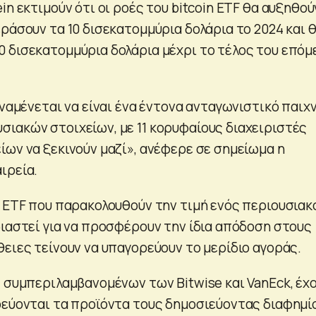
in εκτιμούν ότι οι ροές του bitcoin ETF θα αυξηθού
ράσουν τα 10 δισεκατομμύρια δολάρια το 2024 και 
 δισεκατομμύρια δολάρια μέχρι το τέλος του επόμ
αναμένεται να είναι ένα έντονα ανταγωνιστικό παιχν
ιακών στοιχείων, με 11 κορυφαίους διαχειριστές
ίων να ξεκινούν μαζί», ανέφερε σε σημείωμα η
ιρεία.
α ETF που παρακολουθούν την τιμή ενός περιουσιακ
διαστεί για να προσφέρουν την ίδια απόδοση στους
ειες τείνουν να υπαγορεύουν το μερίδιο αγοράς.
, συμπεριλαμβανομένων των Bitwise και VanEck, έχ
ρεύονται τα προϊόντα τους δημοσιεύοντας διαφημί