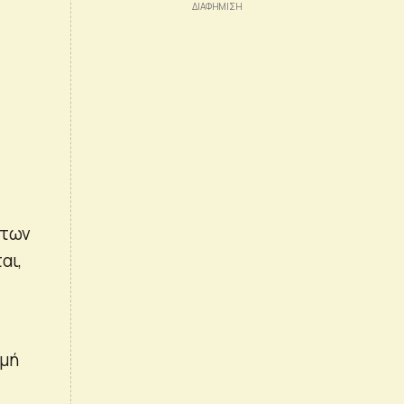
 των
αι,
ιμή