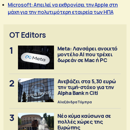
Microsoft: Απειλεί να εκθρονίσει την Apple στη
μάχη για την πολυτιμότερη εταιρεία των ΗΠΑ
OT Editors
1
Meta: Λανσάρει ανοιχτό
μοντέλο ΑΙ που τρέχει
δωρεάν σε Mac ή PC
2
Ανεβάζει στα 5,30 ευρώ
την τιμή-στόχο για την
Alpha Bank η Citi
Αλεξάνδρα Τόμπρα
3
Νέο κύμα καύσωνα σε
πολλές χώρες της
Ευρώπης