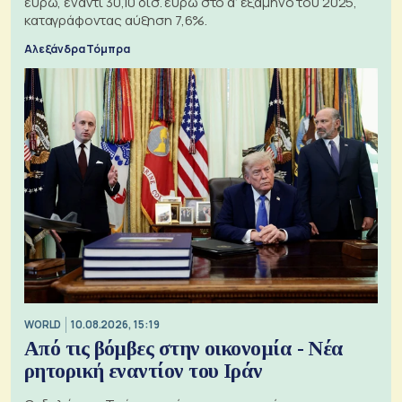
ευρώ, έναντι 30,10 δισ. ευρώ στο α’ εξάμηνο του 2025,
καταγράφοντας αύξηση 7,6%.
Αλεξάνδρα Τόμπρα
WORLD
10.08.2026, 15:19
Από τις βόμβες στην οικονομία - Νέα
ρητορική εναντίον του Ιράν