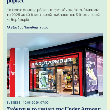
μάρκετ
Τα iconic σούπερ μάρκετ της Μυκόνου, Flora, έκλεισαν
το 2025 με 40,8 εκατ. ευρώ πωλήσεις και 3,9 εκατ. ευρώ
καθαρά κέρδη
Αλεξάνδρα Παπαδημητρίου
BUSINESS
10.08.2026, 07:00
Σκόνταψε το restart της Under Armour;