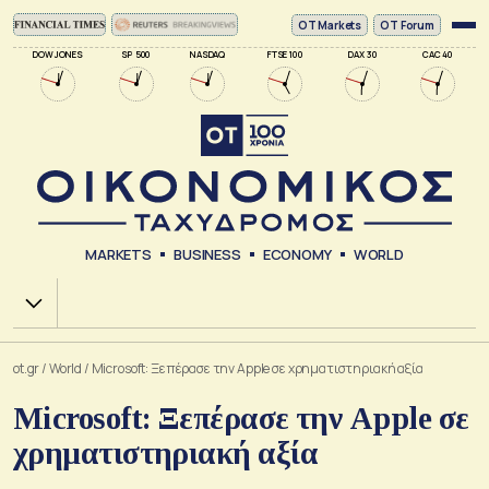
ΟΤ Markets
OT Forum
DOW JONES
SP 500
NASDAQ
FTSE 100
DAX 30
CAC 40
MARKETS
BUSINESS
ECONOMY
WORLD
Χ.Α.
ot.gr
/
World
/
Microsoft: Ξεπέρασε την Apple σε χρηματιστηριακή αξία
Microsoft: Ξεπέρασε την Apple σε
χρηματιστηριακή αξία