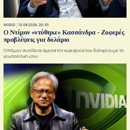
WORLD
10.08.2026, 20:30
Ο Ντίμον «ντύθηκε» Κασσάνδρα - Ζοφερές
προβλέψεις για δολάριο
Ο Ντίμον συνέδεσε άμεσα την κυριαρχία του δολαρίου με τη
γεωπολιτική ισχύ