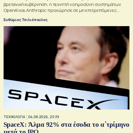
βρετανική κυβέρνηση, η τεχνητή νοημοσύνη συστημάτων
OpenAI και Anthropic προχώρησε σε μη επιτρεπόμενες
ενέργειες και συμπεριφέρθηκε παραπλανητικά.
Ευθύμιος Τσιλιόπουλος
ΤΕΧΝΟΛΟΓΙΑ
04.08.2026, 23:39
SpaceX: Άλμα 92% στα έσοδα το α΄τρίμηνο
μετά το IPO