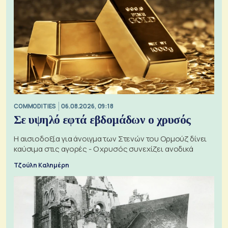
COMMODITIES
06.08.2026, 09:18
Σε υψηλό εφτά εβδομάδων ο χρυσός
Η αισιοδοξία για άνοιγμα των Στενών του Ορμούζ δίνει
καύσιμα στις αγορές - Ο χρυσός συνεχίζει ανοδικά
Τζούλη Καλημέρη