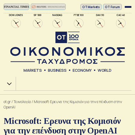
ΟΤ Markets
OT Forum
DOW JONES
SP 500
NASDAQ
FTSE 100
DAX 30
CAC 40
MARKETS
BUSINESS
ECONOMY
WORLD
Χ.Α.
ot.gr
/
Τεχνολογία
/
Microsoft: Ερευνα της Κομισιόν για την επένδυση στην
OpenAI
Microsoft: Ερευνα της Κομισιόν
για την επένδυση στην OpenAI