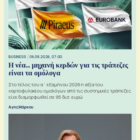
BUSINESS
06.08.2026, 07:00
Η νέα... μηχανή κερδών για τις τράπεζες
είναι τα ομόλογα
Στο τέλος του α΄ εξαμήνου 2026 η αξία του
χαρτοφυλακίου ομολόγων από τις συστημικές τράπεζες
είχε διαμορφωθεί σε 95 δισ. ευρώ
Αγης Μάρκου