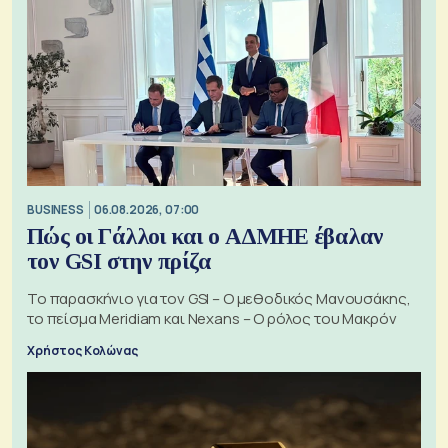
BUSINESS
06.08.2026, 07:00
Πώς οι Γάλλοι και ο ΑΔΜΗΕ έβαλαν
τον GSI στην πρίζα
Το παρασκήνιο για τον GSI – Ο μεθοδικός Μανουσάκης,
το πείσμα Meridiam και Nexans – Ο ρόλος του Μακρόν
Χρήστος Κολώνας