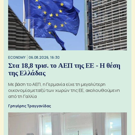
ECONOMY
06.08.2026, 16:30
Στα 18,8 τρισ. το ΑΕΠ της ΕΕ - Η θέση
της Ελλάδας
Με βάση το ΑΕΠ, η Γερμανία είχε τη μεγαλύτερη
οικονομία μεταξύ των χωρών της ΕΕ, ακολουθούμενη
από τη Γαλλία
Γρηγόρης Τραγγανίδας