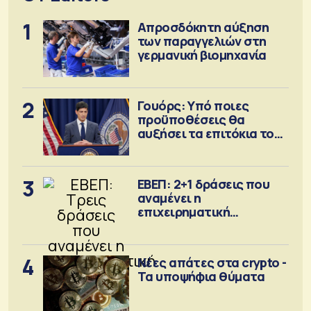
1
Απροσδόκητη αύξηση
των παραγγελιών στη
γερμανική βιομηχανία
2
Γουόρς: Υπό ποιες
προϋποθέσεις θα
αυξήσει τα επιτόκια τον
Σεπτέμβριο
3
ΕΒΕΠ: 2+1 δράσεις που
αναμένει η
επιχειρηματική
κοινότητα
4
Νέες απάτες στα crypto -
Τα υποψήφια θύματα