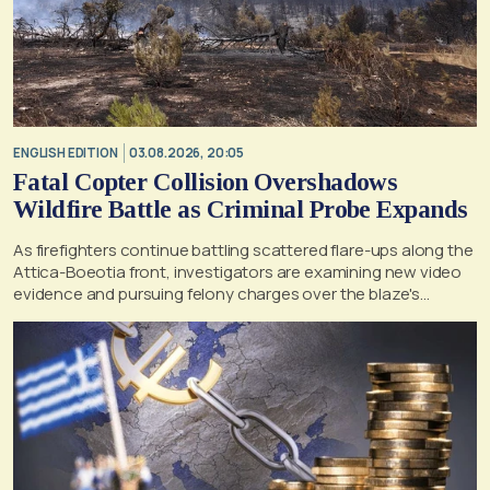
ENGLISH EDITION
03.08.2026, 20:05
Fatal Copter Collision Overshadows
Wildfire Battle as Criminal Probe Expands
As firefighters continue battling scattered flare-ups along the
Attica-Boeotia front, investigators are examining new video
evidence and pursuing felony charges over the blaze's
suspected origin