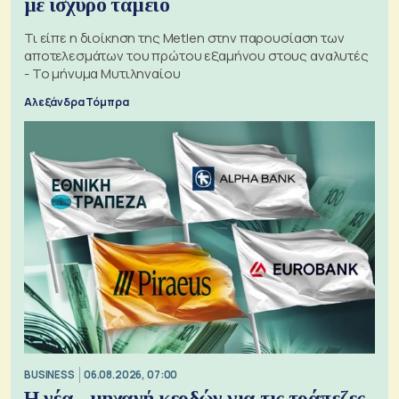
με ισχυρό ταμείο
Τι είπε η διοίκηση της Metlen στην παρουσίαση των
αποτελεσμάτων του πρώτου εξαμήνου στους αναλυτές
- Το μήνυμα Μυτιληναίου
Αλεξάνδρα Τόμπρα
BUSINESS
06.08.2026, 07:00
Η νέα... μηχανή κερδών για τις τράπεζες