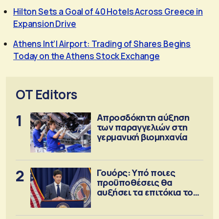
Hilton Sets a Goal of 40 Hotels Across Greece in
Expansion Drive
Athens Int’l Airport: Trading of Shares Begins
Today on the Athens Stock Exchange
OT Editors
1
Απροσδόκητη αύξηση
των παραγγελιών στη
γερμανική βιομηχανία
2
Γουόρς: Υπό ποιες
προϋποθέσεις θα
αυξήσει τα επιτόκια τον
Σεπτέμβριο