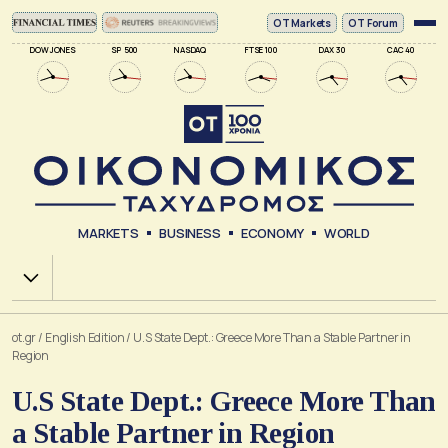
ΟΤ Markets
OT Forum
DOW JONES
SP 500
NASDAQ
FTSE 100
DAX 30
CAC 40
MARKETS
BUSINESS
ECONOMY
WORLD
Χ.Α.
ot.gr
/
English Edition
/
U.S State Dept.: Greece More Than a Stable Partner in
Region
U.S State Dept.: Greece More Than
a Stable Partner in Region