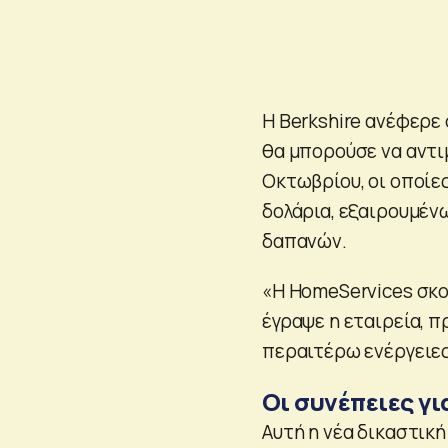
Η Berkshire ανέφερε 
θα μπορούσε να αντι
Οκτωβρίου, οι οποίε
δολάρια, εξαιρουμέν
δαπανών.
«Η HomeServices σκο
έγραψε η εταιρεία, 
περαιτέρω ενέργειες
Οι συνέπειες γι
Αυτή η νέα δικαστικ