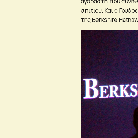
αγοραστή, που συνή
σπιτιού. Και ο Γουό
της Berkshire Hathaw