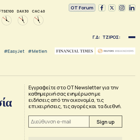
OT Forum
FTSE 100
DAX 30
CAC 40
Γ.Δ:
ΤΖΙΡΟΣ:
#EasyJet
#Metlen
Εγγραφείτε στο OT Newsletter για την
καθημερινή σας ενημέρωση με
σία
ειδήσεις από την οικονομία, τις
επιχειρήσεις, τις αγορές και τα διεθνή.