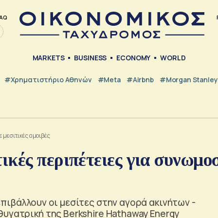
AQ
MARKETS
BUSINESS
ECONOMY
WORLD
#Χρηματιστήριο Αθηνών
#Meta
#Airbnb
#Morgan Stanley
 μεσιτικές αμοιβές
κές περιπέτειες για συνωμο
πιβάλλουν οι μεσίτες στην αγορά ακινήτων -
υγατρική της Berkshire Hathaway Energy