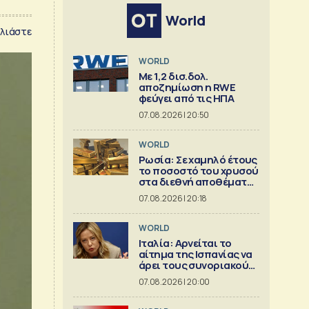
World
λιάστε
WORLD
Με 1,2 δισ.δολ.
αποζημίωση η RWE
φεύγει από τις ΗΠΑ
07.08.2026 | 20:50
WORLD
Ρωσία: Σε χαμηλό έτους
το ποσοστό του χρυσού
στα διεθνή αποθέματα
της Μόσχας
07.08.2026 | 20:18
WORLD
Ιταλία: Αρνείται το
αίτημα της Ισπανίας να
άρει τους συνοριακούς
περιορισμούς
07.08.2026 | 20:00