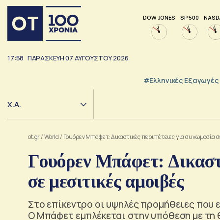
DOW JONES
SP 500
NASD
17:58
ΠΑΡΑΣΚΕΥΗ
07
ΑΥΓΟΥΣΤΟΥ
2026
#Ελληνικές Εξαγωγές
Χ.Α.
ot.gr
/
World
/
Γουόρεν Μπάφετ: Δικαστικές περιπέτειες για συνωμοσία σε
Γουόρεν Μπάφετ: Δικαστι
σε μεσιτικές αμοιβές
Στο επίκεντρο οι υψηλές προμήθειες που ε
Ο Μπάφετ εμπλέκεται στην υπόθεση με τη θ