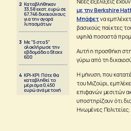
Νέες εξελίξεις έχουν
2
Καταβλήθηκαν
33,58 εκατ. ευρώ σε
με την Berkshire Ha
67.746 δικαιούχους
Μπάφετ
να εμπλέκετα
για την αγορά
λιπασμάτων
βασικούς παίκτες το
υψηλά ποσοστά προμή
3
Με "5 στα 5"
ολοκλήρωσε την
Αυτή η προσθήκη στη
εβδομάδα ο Stoxx
600
γύρω από τη δικαιοσ
Η μήνυση, που κατατ
4
ΚΡΙ-ΚΡΙ: Πότε θα
καταβληθεί το
του Μιζούρι, εμπλέκε
μέρισμα 0,450
ευρώ ανά μετοχή
επιφανών μεσιτών ακ
υποστηρίζουν ότι δι
Ηνωμένες Πολιτείες.