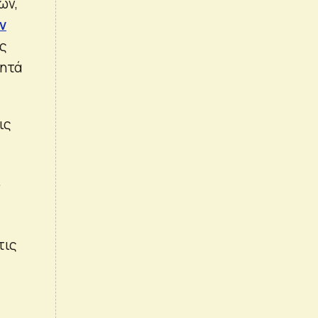
ων,
ν
υς
νητά
ις
ι
τις