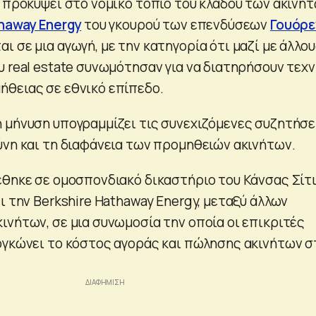
 προκύψει στο νομικό τοπίο του κλάδου των ακινήτ
thaway Energy
του γκουρού των επενδύσεων
Γουόρε
ι σε μια αγωγή, με την κατηγορία ότι μαζί με άλλο
υ real estate συνωμότησαν για να διατηρήσουν τεχ
θειας σε εθνικό επίπεδο.
 μήνυση υπογραμμίζει τις συνεχιζόμενες συζητήσε
ύνη και τη διαφάνεια των προμηθειών ακινήτων.
έθηκε σε ομοσπονδιακό δικαστήριο του Κάνσας Σίτ
ι την Berkshire Hathaway Energy, μεταξύ άλλων
ινήτων, σε μια συνωμοσία την οποία οι επικριτές
ογκώνει το κόστος αγοράς και πώλησης ακινήτων σ