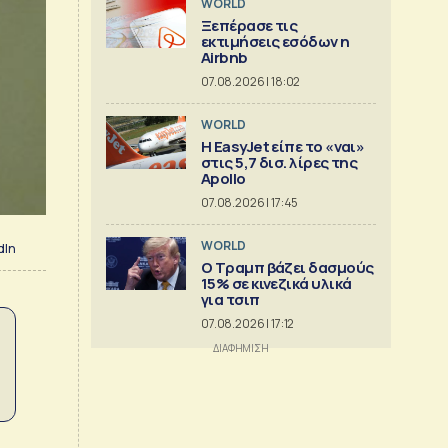
WORLD
Ξεπέρασε τις
εκτιμήσεις εσόδων η
Airbnb
07.08.2026 | 18:02
WORLD
Η EasyJet είπε το «ναι»
στις 5,7 δισ. λίρες της
Apollo
07.08.2026 | 17:45
WORLD
dIn
Ο Τραμπ βάζει δασμούς
15% σε κινεζικά υλικά
για τσιπ
07.08.2026 | 17:12