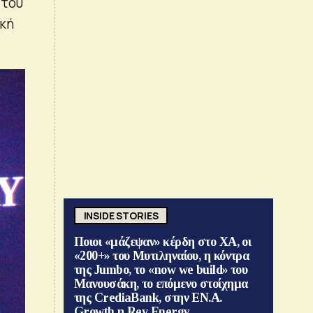
 του
ική
INSIDE STORIES
Ποιοι «μάζεψαν» κέρδη στο ΧΑ, οι
«200+» του Μυτιληναίου, η κόντρα
της Jumbo, το «now we build» του
Μανουσάκη, το επόμενο στοίχημα
της CrediaBank, στην ΕΝ.Α.
Growth η Rev Energy