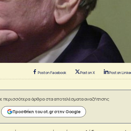
Post on Facebook
Post on X
Post on Linke
ε περισσότερα άρθρα στα αποτελέσματα αναζήτησης
Προσθήκη του ot.gr στην Google