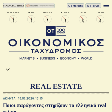
ΟΤ Markets
OT Forum
DOW JONES
SP 500
NASDAQ
FTSE 100
DAX 30
CAC 40
MARKETS
BUSINESS
ECONOMY
WORLD
Χ.Α.
REAL ESTATE
ΑΚΙΝΗΤΑ
18.07.2026, 13:15
Ποιοι παράγοντες στηρίζουν το ελληνικό real
estate