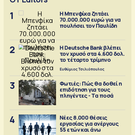
1
Η Μπενφίκα ζητάει
70.000.000 ευρώ για να
πουλήσει τον Παυλίδη
2
Η Deutsche Bank βλέπει
τον χρυσό στα 4.600 δολ.
το τέταρτο τρίμηνο
Ευθύμιος Τσιλιόπουλος
3
Φωτιές: Πώς θα δοθεί η
επιδότηση για τους
πληγέντες - Τα ποσά
4
Νέες 8.000 θέσεις
εργασίας για ανέργους
55 ετών και άνω