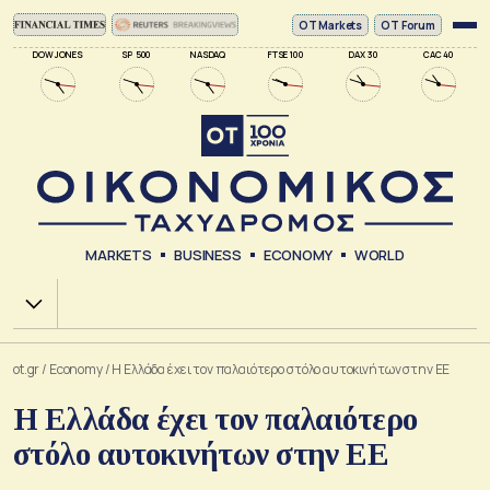
ΟΤ Markets
OT Forum
DOW JONES
SP 500
NASDAQ
FTSE 100
DAX 30
CAC 40
MARKETS
BUSINESS
ECONOMY
WORLD
Χ.Α.
ot.gr
/
Economy
/
Η Ελλάδα έχει τον παλαιότερο στόλο αυτοκινήτων στην ΕΕ
Η Ελλάδα έχει τον παλαιότερο
στόλο αυτοκινήτων στην ΕΕ