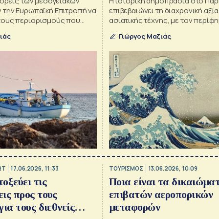
φορείς των μεσογειακών
Η ιστορική δημοπρασία στο Παρ
 την Ευρωπαϊκή Επιτροπή να
επιβεβαιώνει τη διαχρονική αξία
τους περιορισμούς που
ασιατικής τέχνης, με τον περίφ
τις ημέρες αλιείας,
«Μεγάλο Κύμα» του Χοκουσάι να
ιάς
Γιώργος Μαζιάς
ας για σοβαρές επιπτώσεις
ένα από τα πιο αναγνωρίσιμα έρ
τα
ιστορία
RT
17.06.2026, 11:33
ΤΟΥΡΙΣΜΟΣ
13.06.2026, 10:09
οξεύει τις
Ποια είναι τα δικαιώμα
ις προς τους
επιβατών αεροπορικών
ια τους διεθνείς
μεταφορών