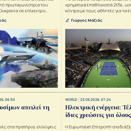
πό πρωταγωνίστρια του
χρηματικά έπαθλα κατά 20%, ω
Ουκρανία σε επίκεντρο
κόντρα με τους αθλητές για τα 
διοργάνωσης και οι δικαστικές 
ιάς
Γιώργος Μαζιάς
της επέκτασης σκιάζουν το SW1
26, 06:50
WORLD
23.06.2026, 07:24
υσίμων απειλεί τη
Ηλεκτρική ενέργεια: Τέλ
ίδιες χρεώσεις για όλους
ές στα πρατήρια, ελλείψεις
Η Ευρωπαϊκή Επιτροπή σχεδιάζε