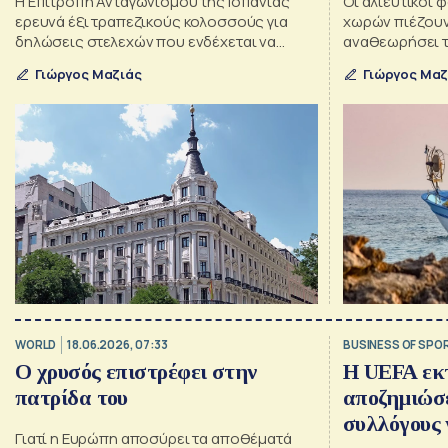
Η Επιτροπή Ανταγωνισμού της Ισπανίας
Οι αλιευτικοί 
ερευνά έξι τραπεζικούς κολοσσούς για
χωρών πιέζουν
δηλώσεις στελεχών που ενδέχεται να
αναθεωρήσει 
επηρέασαν την τιμολόγηση των
έχουν μειώσει 
Γιώργος Μαζιάς
Γιώργος Μαζ
στεγαστικών δανείων σταθερού επιτοκίου
προειδοποιώντ
στη βιωσιμότη
WORLD
18.06.2026, 07:33
BUSINESS OF SPO
Ο χρυσός επιστρέφει στην
Η UEFA εκτ
πατρίδα του
αποζημιώσε
συλλόγους γ
Γιατί η Ευρώπη αποσύρει τα αποθέματά