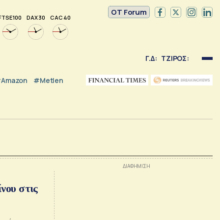
OT Forum
FTSE 100
DAX 30
CAC 40
Γ.Δ:
ΤΖΙΡΟΣ:
Amazon
#Metlen
νου στις