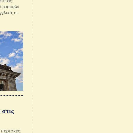
ατείας
 τοπικών
γλικά, η
ν κομμάτων
 στις
 περιοχές