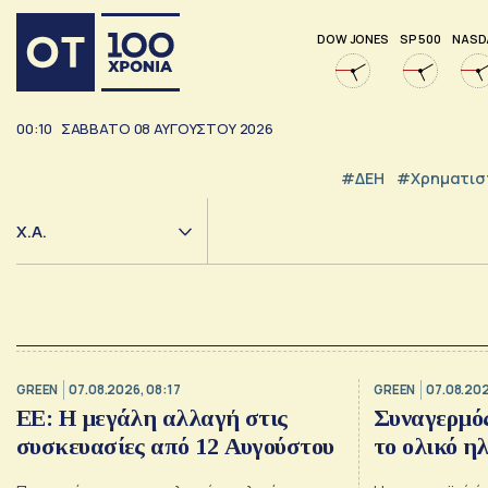
DOW JONES
SP 500
NASD
00:10
ΣΑΒΒΑΤΟ
08
ΑΥΓΟΥΣΤΟΥ
2026
#ΔΕΗ
#Χρηματισ
Χ.Α.
GREEN
07.08.2026, 08:17
GREEN
07.08.202
ΕΕ: Η μεγάλη αλλαγή στις
Συναγερμός
συσκευασίες από 12 Αυγούστου
το ολικό η