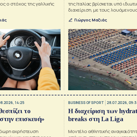
ος ο στόχος της γαλλικής
της Ιταλίας βρίσκεται υπό ιδιωτι
διαχείριση, με τους λουόμενους
πληρώνουν έως και 60 ευρώ την
ιάς
Γιώργος Μαζιάς
ομπρέλα και ξαπλώστρες
08.2026, 14:25
BUSINESS OF SPORT
28.07.2026, 09:3
εσπίζει το
Η διαχείριση των hydra
στην επισκευή»
breaks στη La Liga
ρόωρη αχρήστευση
Μοντέλο αθλητικής αναγκαιότη