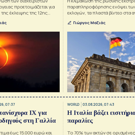
νωση των διαχειριστών
Η κλιμάκωση της ρωσικής εκστρ
ργειας προετοιμάζεται για
παραπληροφόρησης ενόψει των
 της έκλειψης της 12ης
εκλογών, τα πλαστά βίντεο στα αγ
ην παραγωγή από
στοχοποίηση των δημοκρατικώ
ιάς
Γιώργος Μαζιάς
και το μυστήριο της παράδοξης
στρατηγικής.
26, 07:37
WORLD
03.08.2026, 07:43
πανίσχυρα ΙΧ για
Η Ιταλία βάζει εισιτήριο
 οδηγούς στη Γαλλία
παραλίες
ιμα έως 15.000 ευρώ και
Το 70% των ακτών σε ορισμένες