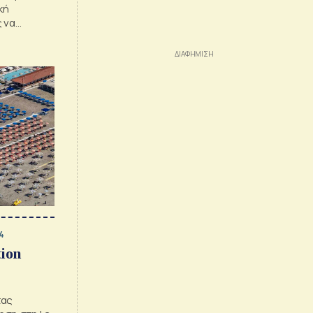
κή
 να
 ημέρα για
4
tion
τας