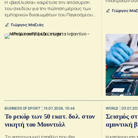
ηλεκτρικών συ
Η «βασίλισσα» χαιρέτισε την απόσυρση
του σχεδίου για την πώληση μέρους των
Γιώργος Μαζ
εμπορικών δικαιωμάτων του Παγκοσμίου
Κυπέλλου, ευχαρίστησε την UEFA για την
Γιώργος Μαζιάς
αντίστασή της και συνέδεσε την υπόθεση
με τη δική της πολυετή σύγκρουση για τη
συμφωνία της La Liga με το επενδυτικό
ταμείο CVC.
BUSINESS OF SPORT
19.07.2026, 10:46
WORLD
03.07.20
Το ρεκόρ των 50 εκατ. δολ. στον
Σεισμός σ
νικητή του Μουντιάλ
αμυντική β
Το αστρονομικό έπαθλο που θα
Η κατάρρευση τ