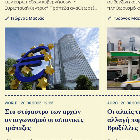
των ευρωπαϊκών κυβερνήσεων, η
σε βενζίνη και 
Ευρωπαϊκή Κεντρική Τράπεζα αναθεωρεί
πληθωρισμό κα
δεκάδες εποπτικές οδηγίες, επιχειρώντας
δισεκατομμυρί
Γιώργος Μαζιάς
Γιώργος Μαζ
να περιορίσει τον «ρυθμιστικό
πληθωρισμό»
WORLD
20.06.2026, 12:28
AGRO
20.06.202
Στο στόχαστρο των αρχών
Οι αλιείς 
ανταγωνισμού οι ισπανικές
αλλαγή πορ
τράπεζες
Βρυξέλλες