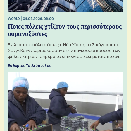
WORLD
09.08.2026, 08:00
Ποιες πόλεις χτίζουν τους περισσότερους
ουρανοξύστες
Ενώ κάποτε πόλεις όπως η Νέα Υόρκη, το Σικάγο και το
Χονγκ Κονγκ κυριαρχούσαν στην παγκόσμια κούρσα των
ψηλών κτιρίων, σήμερα το επίκεντρο έχει μετατοπιστεί
προς την Ασία
Ευθύμιος Τσιλιόπουλος