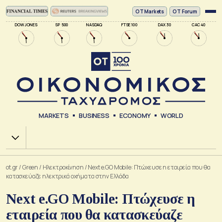
ΟΤ Markets
OT Forum
DOW JONES
SP 500
NASDAQ
FTSE 100
DAX 30
CAC 40
MARKETS
BUSINESS
ECONOMY
WORLD
Χ.Α.
ot.gr
/
Green
/
Ηλεκτροκίνηση
/
Next e.GO Mobile: Πτώχευσε η εταιρεία που θα
κατασκεύαζε ηλεκτρικά οχήματα στην Ελλάδα
Next e.GO Mobile: Πτώχευσε η
εταιρεία που θα κατασκεύαζε