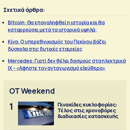
Σχετικά άρθρα:
Bitcoin: Θα επαναληφθεί η ιστορία και θα
καταρρεύσει μετά τα ιστορικά υψηλά;
Κίνα: O υπερεθνικισμός του Πεκίνου βάζει
δύσκολα στις δυτικές εταιρείες
Mercedes: Γιατί δεν θέλει δασμούς στα ηλεκτρικά
ΙΧ – «Αφήστε τον ανταγωνισμό ελεύθερο»
OT Weekend
1
Πινακίδες κυκλοφορίας:
Τέλος στις χρονοβόρες
διαδικασίες κατασκευής