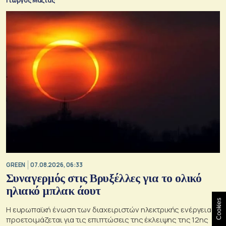
Γιώργος Μαζιάς
GREEN
07.08.2026, 06:33
Συναγερμός στις Βρυξέλλες για το ολικό
ηλιακό μπλακ άουτ
Cookies
Η ευρωπαϊκή ένωση των διαχειριστών ηλεκτρικής ενέργειας
προετοιμάζεται για τις επιπτώσεις της έκλειψης της 12ης