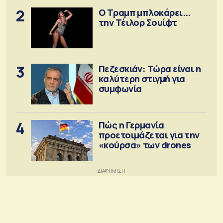
2
Ο Τραμπ μπλοκάρει...
την Τέιλορ Σουίφτ
3
Πεζεσκιάν: Τώρα είναι η
καλύτερη στιγμή για
συμφωνία
4
Πώς η Γερμανία
προετοιμάζεται για την
«κούρσα» των drones