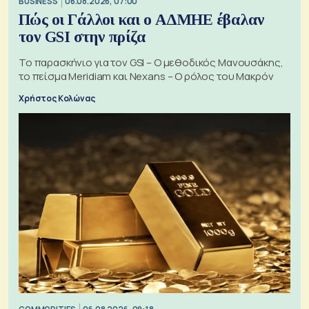
BUSINESS
06.08.2026, 07:00
Πώς οι Γάλλοι και ο ΑΔΜΗΕ έβαλαν
τον GSI στην πρίζα
Το παρασκήνιο για τον GSI – Ο μεθοδικός Μανουσάκης,
το πείσμα Meridiam και Nexans – Ο ρόλος του Μακρόν
Χρήστος Κολώνας