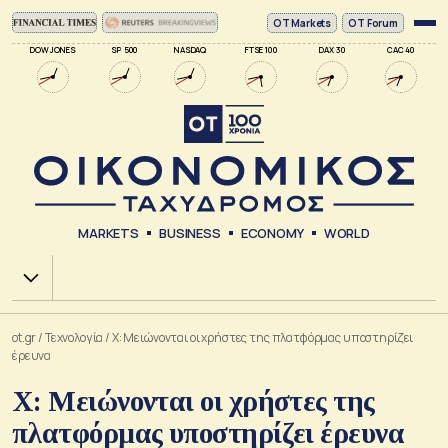
ΟΤ Markets
OT Forum
DOW JONES
SP 500
NASDAQ
FTSE 100
DAX 30
CAC 40
MARKETS
BUSINESS
ECONOMY
WORLD
Χ.Α.
ot.gr
/
Τεχνολογία
/
X: Μειώνονται οι χρήστες της πλατφόρμας υποστηρίζει
έρευνα
X: Μειώνονται οι χρήστες της
πλατφόρμας υποστηρίζει έρευνα