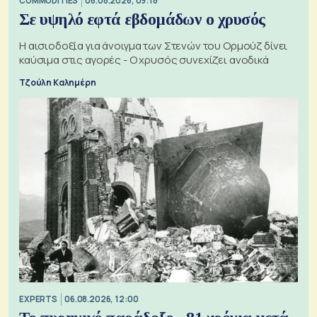
COMMODITIES
06.08.2026, 09:18
Σε υψηλό εφτά εβδομάδων ο χρυσός
Η αισιοδοξία για άνοιγμα των Στενών του Ορμούζ δίνει
καύσιμα στις αγορές - Ο χρυσός συνεχίζει ανοδικά
Τζούλη Καλημέρη
EXPERTS
06.08.2026, 12:00