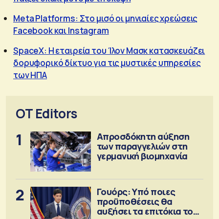
Meta Platforms: Στο μισό οι μηνιαίες χρεώσεις
Facebook και Instagram
SpaceX: Η εταιρεία του Ίλον Μασκ κατασκευάζει
δορυφορικό δίκτυο για τις μυστικές υπηρεσίες
των ΗΠΑ
OT Editors
1
Απροσδόκητη αύξηση
των παραγγελιών στη
γερμανική βιομηχανία
2
Γουόρς: Υπό ποιες
προϋποθέσεις θα
αυξήσει τα επιτόκια τον