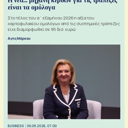
Η νέα... μηχανή κερδών για τις τράπεζες
είναι τα ομόλογα
Στο τέλος του α΄ εξαμήνου 2026 η αξία του
χαρτοφυλακίου ομολόγων από τις συστημικές τράπεζες
είχε διαμορφωθεί σε 95 δισ. ευρώ
Αγης Μάρκου
BUSINESS
06.08.2026, 07:00