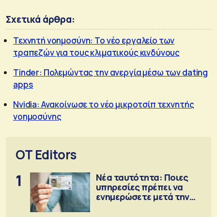
Σχετικά άρθρα:
Τεχνητή νοημοσύνη: Το νέο εργαλείο των
τραπεζών για τους κλιματικούς κινδύνους
Tinder: Πολεμώντας την ανεργία μέσω των dating
apps
Nvidia: Ανακοίνωσε το νέο μικροτσίπ τεχνητής
νοημοσύνης
OT Editors
1
Νέα ταυτότητα: Ποιες
υπηρεσίες πρέπει να
ενημερώσετε μετά την
έκδοση