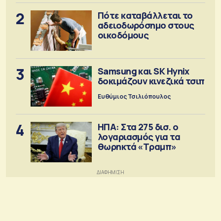
2
Πότε καταβάλλεται το
αδειοδωρόσημο στους
οικοδόμους
3
Samsung και SK Hynix
δοκιμάζουν κινεζικά τσιπ
Ευθύμιος Τσιλιόπουλος
4
ΗΠΑ: Στα 275 δισ. ο
λογαριασμός για τα
θωρηκτά «Τραμπ»