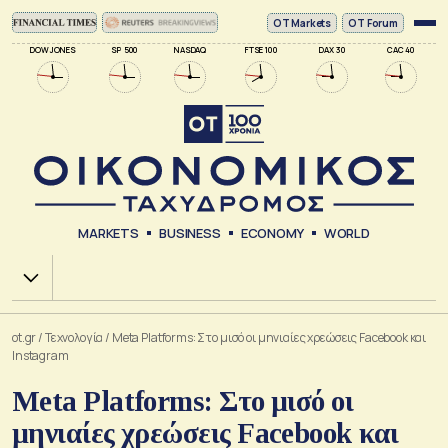
ΟΤ Markets
OT Forum
DOW JONES
SP 500
NASDAQ
FTSE 100
DAX 30
CAC 40
MARKETS
BUSINESS
ECONOMY
WORLD
Χ.Α.
ot.gr
/
Τεχνολογία
/
Meta Platforms: Στο μισό οι μηνιαίες χρεώσεις Facebook και
Instagram
Meta Platforms: Στο μισό οι
μηνιαίες χρεώσεις Facebook και