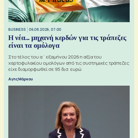
BUSINESS
06.08.2026, 07:00
Η νέα... μηχανή κερδών για τις τράπεζες
είναι τα ομόλογα
Στο τέλος του α΄ εξαμήνου 2026 η αξία του
χαρτοφυλακίου ομολόγων από τις συστημικές τράπεζες
είχε διαμορφωθεί σε 95 δισ. ευρώ
Αγης Μάρκου