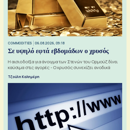
COMMODITIES
06.08.2026, 09:18
Σε υψηλό εφτά εβδομάδων ο χρυσός
Η αισιοδοξία για άνοιγμα των Στενών του Ορμούζ δίνει
καύσιμα στις αγορές - Ο χρυσός συνεχίζει ανοδικά
Τζούλη Καλημέρη