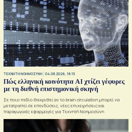
TΕΧΝΗΤΗ ΝΟΗΜΟΣΥΝΗ
04.08.2026, 18:15
Πώς ελληνική κοινότητα AI χτίζει γέφυρες
με τη διεθνή επιστημονική σκηνή
Σε ποιο πεδίο θα κριθεί αν το brain circulation μπορεί να
μετατραπεί σε επενδύσεις, νέες επιχειρήσεις και
παραγωγικές εφαρμογές για Τεχνητή Νοημοσύνη