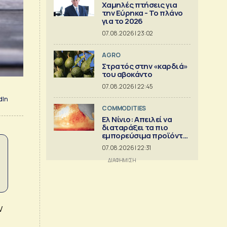
Χαμηλές πτήσεις για
την Εύρηκα - Το πλάνο
για το 2026
07.08.2026 | 23:02
AGRO
Στρατός στην «καρδιά»
του αβοκάντο
07.08.2026 | 22:45
dIn
COMMODITIES
Ελ Νίνιο: Απειλεί να
διαταράξει τα πιο
εμπορεύσιμα προϊόντα
στον κόσμο
07.08.2026 | 22:31
ν