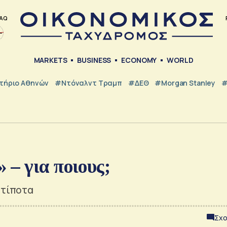
AQ
MARKETS
BUSINESS
ECONOMY
WORLD
τήριο Αθηνών
#Ντόναλντ Τραμπ
#ΔΕΘ
#Morgan Stanley
#
– για ποιους;
 τίποτα
Σχο