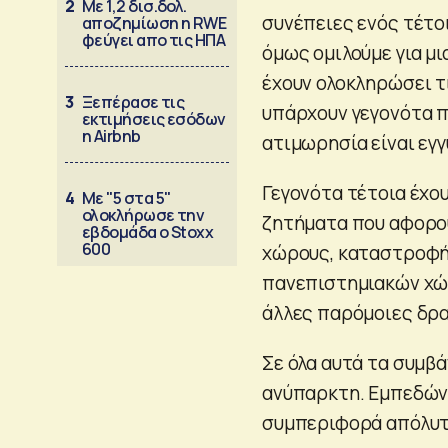
2
Με 1,2 δισ.δολ.
συνέπειες ενός τέτοι
αποζημίωση η RWE
φεύγει απο τις ΗΠΑ
όμως ομιλούμε για μι
έχουν ολοκληρώσει τι
3
Ξεπέρασε τις
υπάρχουν γεγονότα π
εκτιμήσεις εσόδων
η Airbnb
ατιμωρησία είναι εγγ
Γεγονότα τέτοια έχο
4
Με "5 στα 5"
ολοκλήρωσε την
ζητήματα που αφορο
εβδομάδα ο Stoxx
600
χώρους, καταστροφή 
πανεπιστημιακών χώ
άλλες παρόμοιες δρ
Σε όλα αυτά τα συμβ
ανύπαρκτη. Εμπεδώνο
συμπεριφορά απόλυτ