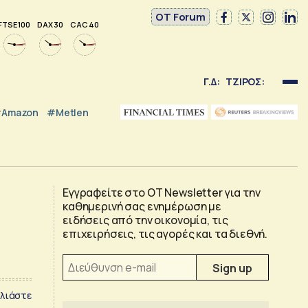
OT Forum
FTSE 100
DAX 30
CAC 40
Γ.Δ:
ΤΖΙΡΟΣ:
Amazon
#Metlen
Εγγραφείτε στο OT Newsletter για την
καθημερινή σας ενημέρωση με
ειδήσεις από την οικονομία, τις
επιχειρήσεις, τις αγορές και τα διεθνή.
λιάστε