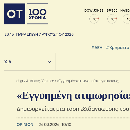
DOW JONES
SP 500
NASD
23:15
ΠΑΡΑΣΚΕΥΉ
7
ΑΥΓΟΎΣΤΟΥ
2026
#ΔΕΗ
#Χρηματισ
Χ.Α.
ot.gr
/
Απόψεις
/
Opinion
/
«Εγγυημένη ατιμωρησία» – για ποιους;
«Εγγυημένη ατιμωρησία» 
Δημιουργείται μια τάση εξιδανίκευσης του
OPINION
24.03.2024, 10:10