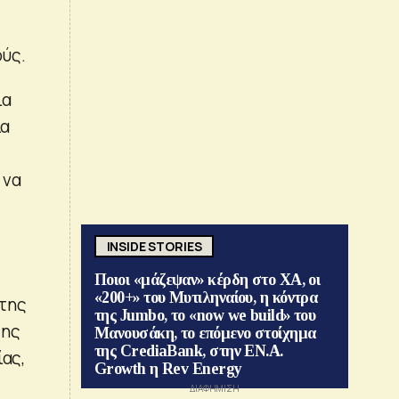
ούς.
ια
ια
 να
INSIDE STORIES
Ποιοι «μάζεψαν» κέρδη στο ΧΑ, οι
«200+» του Μυτιληναίου, η κόντρα
 της
της Jumbo, το «now we build» του
της
Μανουσάκη, το επόμενο στοίχημα
της CrediaBank, στην ΕΝ.Α.
ίας,
Growth η Rev Energy