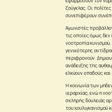
εφαρμόσουν τον νόμο
ζούγκλας. Οι πολίτε
συνεπιφέρουν συνέπε
Αγωνιστές προβάλλοντ
τις οποίες όμως δεν 
νοοτροπία κυνισμού, 
γενικότερης αντίδρασ
περιφρονούν. Δημιουρ
ανάδειξης της αυθαι
ελκύουν οπαδούς και
Η κοινωνία των μηδε
ιεραρχίας, ενώ η νο
σκληρής δουλειάς αρχ
του χουλιγκανισμού 