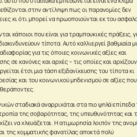
, αυτό που σταδιακά εμπεδώνεται είναι ένα κλίμα
ς εθίζονται στην αντίληψη πως οι παρανομίες δεν
ιες κι ότι μπορεί να ηρωοποιούνται εκ του ασφαλ
αι κάποιοι που είναι για τραμπουκικές πράξεις, γ
διακινδυνεύουν τίποτα. Αυτό καλλιεργεί βαθμιαία μ
αδιαφορίας για τις όποιες κοινωνικές αξίες και
ης σε κανόνες και αρχές – τις οποίες και αρχίζουν
γείται έτσι μια τάση εξιδανίκευσης του τίποτα κι
ρεσίας και του κοινωνικού μηδενισμού σε αξίες που
 θεράποντες.
νικών σταδιακά αναρριχάται στα πιο ψηλά επίπεδα
οτροπία της σοβαρότητας, της υπευθυνότητας και 
ίζει να χλευάζεται. Η ατιμωρησία λοιπόν της ανομ
και της κομματικής φανατίλας αποκτά πολύ