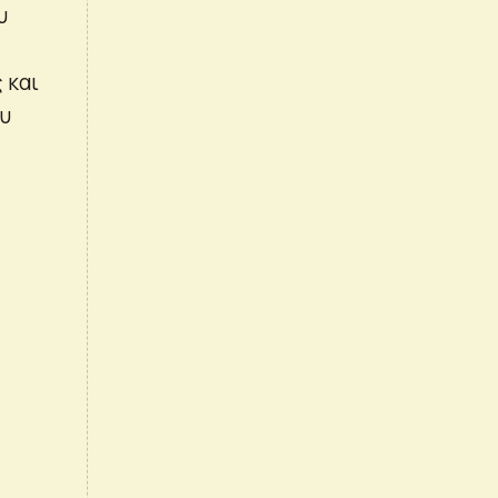
υ
 και
ου