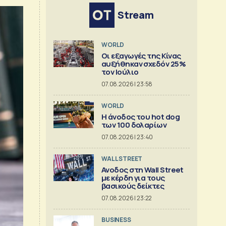
Stream
WORLD
Οι εξαγωγές της Κίνας
αυξήθηκαν σχεδόν 25%
τον Ιούλιο
07.08.2026 | 23:58
WORLD
Η άνοδος του hot dog
των 100 δολαρίων
07.08.2026 | 23:40
WALL STREET
Ανοδος στη Wall Street
με κέρδη για τους
βασικούς δείκτες
07.08.2026 | 23:22
BUSINESS