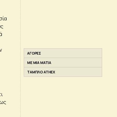
σία
υς
ά
ν
ΑΓΟΡΕΣ
ΜΕ ΜΙΑ ΜΑΤΙΑ
ΤΑΜΠΛΟ ATHEX
τι
θως