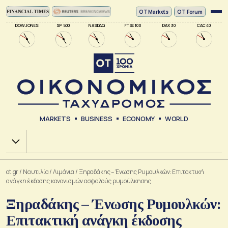
ΟΤ Markets
OT Forum
DOW JONES
SP 500
NASDAQ
FTSE 100
DAX 30
CAC 40
MARKETS
BUSINESS
ECONOMY
WORLD
Χ.Α.
ot.gr
/
Ναυτιλία
/
Λιμάνια
/
Ξηραδάκης – Ένωσης Ρυμουλκών: Επιτακτική
ανάγκη έκδοσης κανονισμών ασφαλούς ρυμούλκησης
Ξηραδάκης – Ένωσης Ρυμουλκών:
Επιτακτική ανάγκη έκδοσης