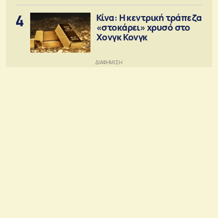
4
Κίνα: Η κεντρική τράπεζα
«στοκάρει» χρυσό στο
Χονγκ Κονγκ