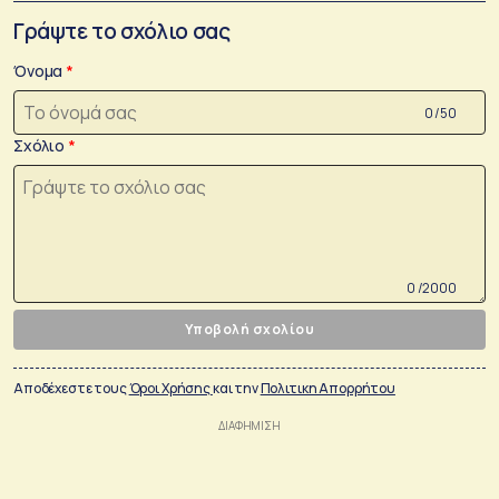
Γράψτε το σχόλιο σας
Όνομα
0 /50
Σχόλιο
0 /2000
Υποβολή σχολίου
Αποδέχεστε τους
Όροι Χρήσης
και την
Πολιτικη Απορρήτου