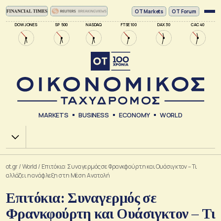
ΟΤ Markets
OT Forum
DOW JONES
SP 500
NASDAQ
FTSE 100
DAX 30
CAC 40
MARKETS
BUSINESS
ECONOMY
WORLD
Χ.Α.
ot.gr
/
World
/
Επιτόκια: Συναγερμός σε Φρανκφούρτη και Ουάσιγκτον – Τι
αλλάζει η ανάφλεξη στη Μέση Ανατολή
Επιτόκια: Συναγερμός σε
Φρανκφούρτη και Ουάσιγκτον – Τι