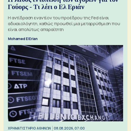
Γούορς - Τι λέει ο Ελ Εριάν
Η αντίδραση εναντίον του προέδρου της Fed είναι
αδικαιολόγητη, καθώς προωθεί μια μεταρρύθμιση που
είναι απολύτως απαραίτητη
Mohamed El Erian
XΡΗΜΑΤΙΣΤΗΡΙΟ ΑΘΗΝΩΝ
08.08.2026, 07:00