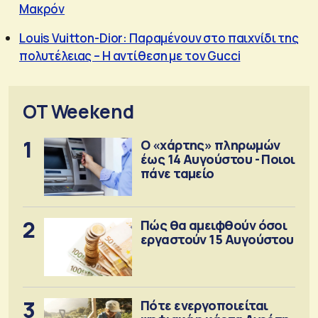
Μακρόν
Louis Vuitton-Dior: Παραμένουν στο παιχνίδι της
πολυτέλειας – Η αντίθεση με τον Gucci
OT Weekend
1
Ο «χάρτης» πληρωμών
έως 14 Αυγούστου - Ποιοι
πάνε ταμείο
2
Πώς θα αμειφθούν όσοι
εργαστούν 15 Αυγούστου
3
Πότε ενεργοποιείται