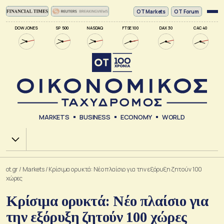
ΟΤ Markets
OT Forum
DOW JONES
SP 500
NASDAQ
FTSE 100
DAX 30
CAC 40
MARKETS
BUSINESS
ECONOMY
WORLD
Χ.Α.
ot.gr
/
Markets
/
Κρίσιμα ορυκτά: Νέο πλαίσιο για την εξόρυξη ζητούν 100
χώρες
Κρίσιμα ορυκτά: Νέο πλαίσιο για
την εξόρυξη ζητούν 100 χώρες