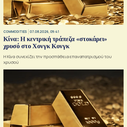
COMMODITIES
07.08.2026, 09:41
Κίνα: Η κεντρική τράπεζα «στοκάρει»
χρυσό στο Χονγκ Κονγκ
Η Κίνα συνεχίζει την προσπάθεια επαναπατρισμού του
χρυσού