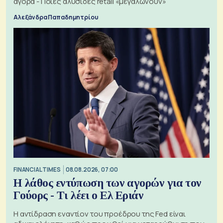
αγορά - Ποιες αλυσίδες retail «μεγαλώνουν»
Αλεξάνδρα Παπαδημητρίου
FINANCIAL TIMES
08.08.2026, 07:00
Η λάθος εντύπωση των αγορών για τον
Γούορς - Τι λέει ο Ελ Εριάν
Η αντίδραση εναντίον του προέδρου της Fed είναι