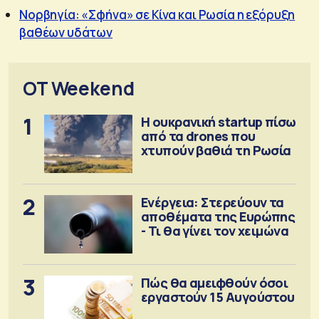
Νορβηγία: «Σφήνα» σε Κίνα και Ρωσία η εξόρυξη
βαθέων υδάτων
OT Weekend
1
Η ουκρανική startup πίσω
από τα drones που
χτυπούν βαθιά τη Ρωσία
2
Ενέργεια: Στερεύουν τα
αποθέματα της Ευρώπης
- Τι θα γίνει τον χειμώνα
3
Πώς θα αμειφθούν όσοι
εργαστούν 15 Αυγούστου