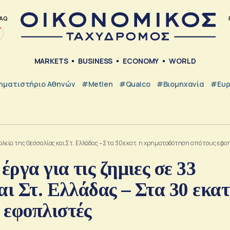
AQ
MARKETS
BUSINESS
ECONOMY
WORLD
ηματιστήριο Αθηνών
#metlen
#Qualco
#Βιομηχανία
#Ευ
σχολεία της Θεσσαλίας και Στ. Ελλάδας – Στα 30 εκατ. η χρηματοδότηση από τους εφο
έργα για τις ζημιες σε 33
ι Στ. Ελλάδας – Στα 30 εκατ
 εφοπλιστές