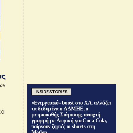
υς
ων
INSIDE STORIES
«Ενεργειακό» boost στο ΧΑ, αλλάζει
τα δεδομένα ο ΑΔΜΗΕ, ο
εά
μετριοπαθής Σιάμισιης, ανοιχτή
γραμμή με Αφρική για Coca Cola,
παίρνουν ζημιές οι shorts στη
Metlen