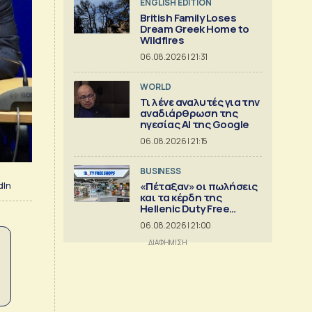
ENGLISH EDITION
British Family Loses
Dream Greek Home to
Wildfires
06.08.2026 | 21:31
WORLD
Τι λένε αναλυτές για την
αναδιάρθρωση της
ηγεσίας ΑΙ της Google
06.08.2026 | 21:15
BUSINESS
«Πέταξαν» οι πωλήσεις
dIn
και τα κέρδη της
Hellenic Duty Free
Shops
06.08.2026 | 21:00