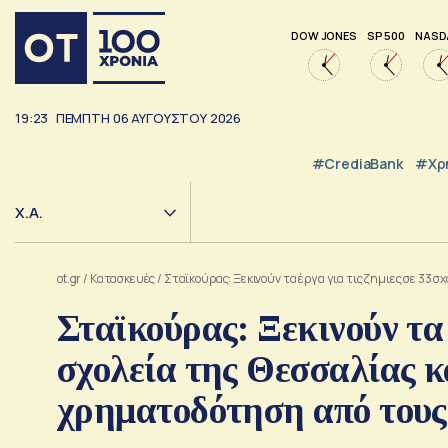
DOW JONES
SP 500
NASD
19:23
ΠΕΜΠΤΗ
06
ΑΥΓΟΥΣΤΟΥ
2026
#CrediaBank
#Χρ
Χ.Α.
ot.gr
/
Κατασκευές
/
Σταϊκούρας: Ξεκινούν τα έργα για τις ζημιες σε 33 
Σταϊκούρας: Ξεκινούν τα 
σχολεία της Θεσσαλίας κα
χρηματοδότηση από τους