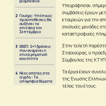
βιομηχανία
Υπεγράφησαν, σήμερ
συμβάσεις έργων μετ
2
Γουόρς: Υπό ποιες
εταιρειών για την α
προϋποθέσεις θα
αυξήσει τα
σχολικές μονάδες σ
επιτόκια τον
Σεπτέμβριο
καταστροφικές πλημ
Στην τελετή παρέστ
3
ΕΒΕΠ: 2+1 δράσεις
που αναμένει η
Σταϊκούρας, ο πρόεδρ
επιχειρηματική
κοινότητα
Σύμβουλος της ΚΤΥΠ 
Τα έργα έχουν συνολ
4
Νέες απάτες στα
crypto - Τα
της Ένωσης Ελλήνων
υποψήφια θύματα
τέλος του έτους.