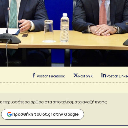
Post on Facebook
Post on X
Post on Linke
ε περισσότερα άρθρα στα αποτελέσματα αναζήτησης
Προσθήκη του ot.gr στην Google