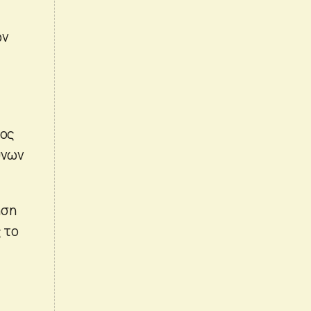
ων
τος
ύνων
ηση
 το