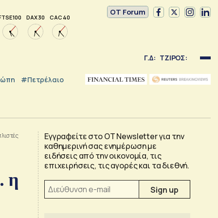
OT Forum
FTSE 100
DAX 30
CAC 40
Γ.Δ:
ΤΖΙΡΟΣ:
ρώπη
#Πετρέλαιο
Εγγραφείτε στο OT Newsletter για την
πλιστές
καθημερινή σας ενημέρωση με
ειδήσεις από την οικονομία, τις
επιχειρήσεις, τις αγορές και τα διεθνή.
. η