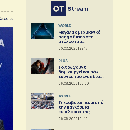
Stream
λιάστε
WORLD
Μεγάλα αμερικανικά
hedge funds στο
στόχαστρο
κυβερνοεπιθέσεων
06.08.2026 | 22:15
PLUS
Το Χόλιγουντ
δημιουργεί και πάλι
ταινίες του ενος δισ.
δολ.
06.08.2026 | 22:00
WORLD
Τι κρύβεται πίσω από
την παγκόσμια
«επέλαση» της
κινεζικής
06.08.2026 | 21:45
αυτοκινητοβιομηχανίας