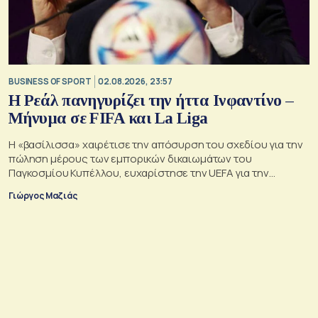
BUSINESS OF SPORT
02.08.2026, 23:57
Η Ρεάλ πανηγυρίζει την ήττα Ινφαντίνο –
Μήνυμα σε FIFA και La Liga
Η «βασίλισσα» χαιρέτισε την απόσυρση του σχεδίου για την
πώληση μέρους των εμπορικών δικαιωμάτων του
Παγκοσμίου Κυπέλλου, ευχαρίστησε την UEFA για την
αντίστασή της και συνέδεσε την υπόθεση με τη δική της
Γιώργος Μαζιάς
πολυετή σύγκρουση για τη συμφωνία της La Liga με το
επενδυτικό ταμείο CVC.