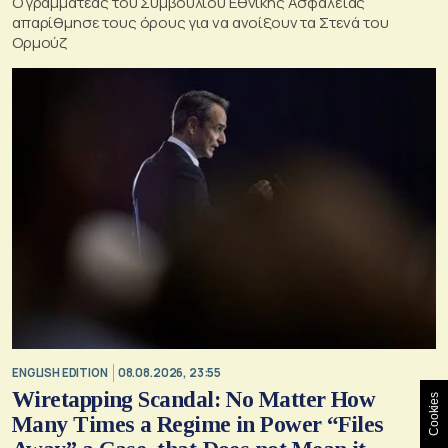
Ο γραμματέας του Συμβουλίου Εθνικής Ασφάλειας
απαρίθμησε τους όρους για να ανοίξουν τα Στενά του
Ορμούζ
ENGLISH EDITION
08.08.2026, 23:55
Wiretapping Scandal: No Matter How
Cookies
Many Times a Regime in Power “Files