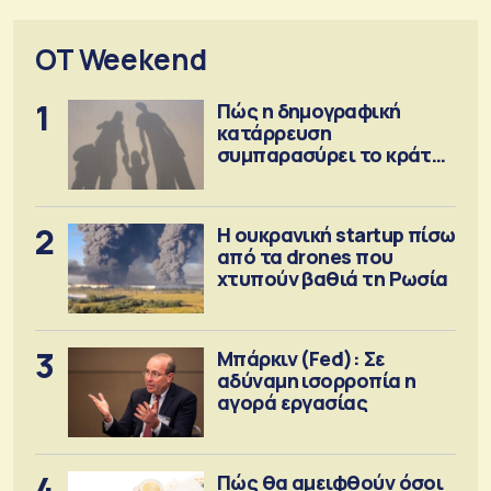
OT Weekend
1
Πώς η δημογραφική
κατάρρευση
συμπαρασύρει το κράτος
πρόνοιας
2
Η ουκρανική startup πίσω
από τα drones που
χτυπούν βαθιά τη Ρωσία
3
Μπάρκιν (Fed): Σε
αδύναμη ισορροπία η
αγορά εργασίας
4
Πώς θα αμειφθούν όσοι