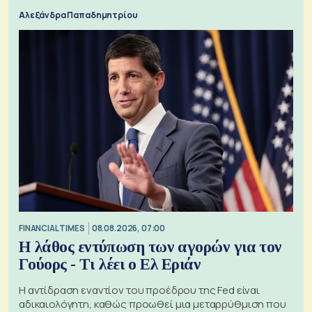
Αλεξάνδρα Παπαδημητρίου
FINANCIAL TIMES
08.08.2026, 07:00
Η λάθος εντύπωση των αγορών για τον
Γούορς - Τι λέει ο Ελ Εριάν
Η αντίδραση εναντίον του προέδρου της Fed είναι
αδικαιολόγητη, καθώς προωθεί μια μεταρρύθμιση που