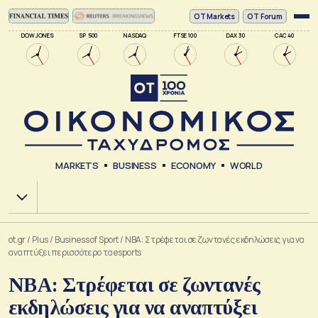
ΟΤ Markets
OT Forum
DOW JONES
SP 500
NASDAQ
FTSE 100
DAX 30
CAC 40
MARKETS
BUSINESS
ECONOMY
WORLD
Χ.Α.
ot.gr
/
Plus
/
Business of Sport
/
NBA: Στρέφεται σε ζωντανές εκδηλώσεις για να
αναπτύξει περισσότερο τα esports
NBA: Στρέφεται σε ζωντανές
εκδηλώσεις για να αναπτύξει