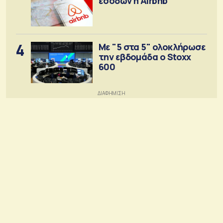
εσόδων η Airbnb
4
Με "5 στα 5" ολοκλήρωσε
την εβδομάδα ο Stoxx
600