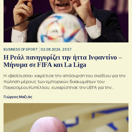
BUSINESS OF SPORT
02.08.2026, 23:57
Η Ρεάλ πανηγυρίζει την ήττα Ινφαντίνο –
Μήνυμα σε FIFA και La Liga
Η «βασίλισσα» χαιρέτισε την απόσυρση του σχεδίου για την
πώληση μέρους των εμπορικών δικαιωμάτων του
Παγκοσμίου Κυπέλλου, ευχαρίστησε την UEFA για την
αντίστασή της και συνέδεσε την υπόθεση με τη δική της
Γιώργος Μαζιάς
πολυετή σύγκρουση για τη συμφωνία της La Liga με το
επενδυτικό ταμείο CVC.