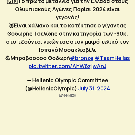
🇬🇷To πρώτο μετάλλιο για την Ελλάδα στους
Ολυμπιακούς Αγώνες Παρίσι 2024 είναι
γεγονός!
🥉Είναι χάλκινο και το κατέκτησε ο γίγαντας
Θοδωρής Τσελίδης στην κατηγορία των -90κ.
στο τζούντο, νικώντας στον μικρό τελικό τον
Ισπανό Μοσακλισβίλι
💪Μπράβοοοοο Θοδωρή
#bronze
#TeamHellas
pic.twitter.com/AhW6zjwAnJ
— Ηellenic Olympic Committee
(@HellenicOlympic)
July 31, 2024