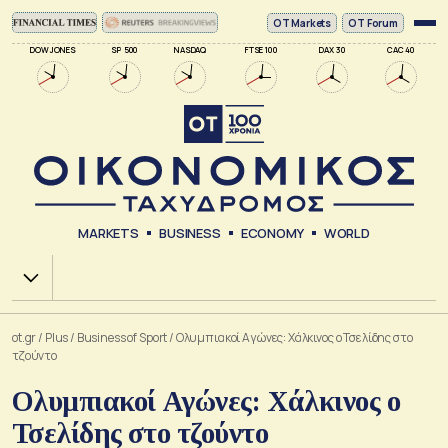
ΟΤ Markets
OT Forum
DOW JONES
SP 500
NASDAQ
FTSE 100
DAX 30
CAC 40
MARKETS
BUSINESS
ECONOMY
WORLD
Χ.Α.
ot.gr
/
Plus
/
Business of Sport
/
Ολυμπιακοί Αγώνες: Χάλκινος ο Τσελίδης στο
τζούντο
Ολυμπιακοί Αγώνες: Χάλκινος ο
Τσελίδης στο τζούντο