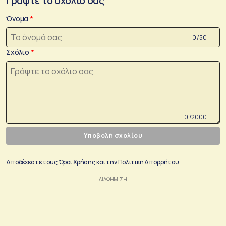
Γράψτε το σχόλιο σας
Όνομα
0 /50
Σχόλιο
0 /2000
Υποβολή σχολίου
Αποδέχεστε τους
Όροι Χρήσης
και την
Πολιτικη Απορρήτου