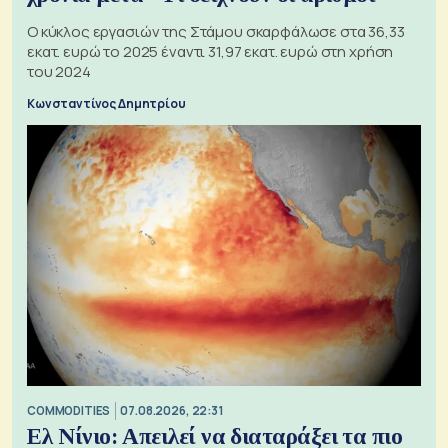
Ο κύκλος εργασιών της Στάμου σκαρφάλωσε στα 36,33
εκατ. ευρώ το 2025 έναντι 31,97 εκατ. ευρώ στη χρήση
του 2024
Κωνσταντίνος Δημητρίου
COMMODITIES
07.08.2026, 22:31
Ελ Νίνιο: Απειλεί να διαταράξει τα πιο