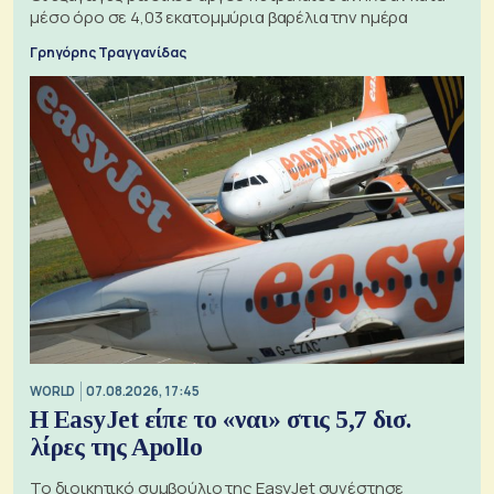
μέσο όρο σε 4,03 εκατομμύρια βαρέλια την ημέρα
Γρηγόρης Τραγγανίδας
WORLD
07.08.2026, 17:45
Η EasyJet είπε το «ναι» στις 5,7 δισ.
λίρες της Apollo
Το διοικητικό συμβούλιο της EasyJet συνέστησε