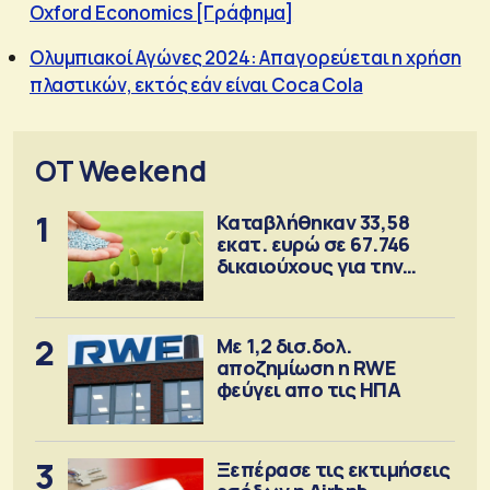
Oxford Economics [Γράφημα]
Ολυμπιακοί Αγώνες 2024: Aπαγορεύεται η χρήση
πλαστικών, εκτός εάν είναι Coca Cola
OT Weekend
1
Καταβλήθηκαν 33,58
εκατ. ευρώ σε 67.746
δικαιούχους για την
αγορά λιπασμάτων
2
Με 1,2 δισ.δολ.
αποζημίωση η RWE
φεύγει απο τις ΗΠΑ
3
Ξεπέρασε τις εκτιμήσεις