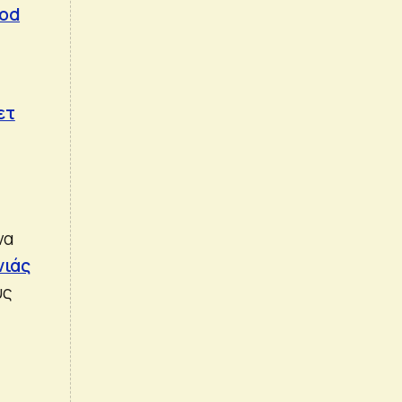
ood
ετ
να
νιάς
υς