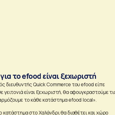
 για το efood είναι ξεχωριστή
κός διευθυντής Quick Commerce του efood είπε
ε γειτονιά είναι ξεχωριστή, θα αφουγκραστούμε τι
αρμόζουμε το κάθε κατάστημα efood local».
έο κατάστημα στο Χαλάνδρι θα διαθέτει και χώρο