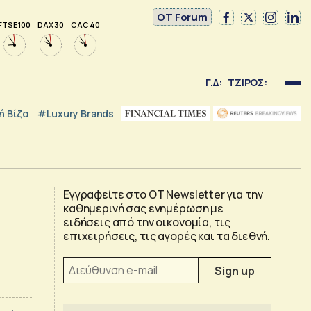
OT Forum
FTSE 100
DAX 30
CAC 40
Γ.Δ:
ΤΖΙΡΟΣ:
 Βίζα
#luxury Brands
Εγγραφείτε στο OT Newsletter για την
καθημερινή σας ενημέρωση με
ειδήσεις από την οικονομία, τις
επιχειρήσεις, τις αγορές και τα διεθνή.