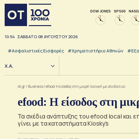
DOW JONES
SP 500
NASD
10:55
ΣΑΒΒΑΤΟ
08
ΑΥΓΟΥΣΤΟΥ
2026
#Ασφαλιστικές Εισφορές
#Χρηματιστήριο Αθηνών
#εξα
Χ.Α.
ot.gr
/
Business
/
efood: Η είσοδος στη μικρή λιανική με νέο δίκτυο
efood: Η είσοδος στη μικ
Τα σχέδια ανάπτυξης του efood local και ε
γίνει με τα καταστήματα Kiosky’s