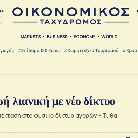
AQ
MARKETS
BUSINESS
ECONOMY
WORLD
γωγές
#Επίδομα 150 Ευρώ
#Χωροταξικό Τουρισμού
#Χρυσή
ρή λιανική με νέο δίκτυο
πέκταση στο φυσικό δίκτυο αγορών – Τι θα