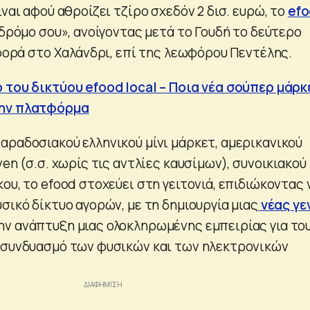
ίναι αφού αθροίζει τζίρο σχεδόν 2 δισ. ευρώ, το
ef
 δρόμο σου», ανοίγοντας μετά το Γουδή το δεύτερο
 φορά στο Χαλάνδρι, επί της λεωφόρου Πεντέλης.
 του δικτύου efood local – Ποια νέα σούπερ μάρκ
την πλατφόρμα
αραδοσιακού ελληνικού μίνι μάρκετ, αμερικανικού
ven (σ.σ. χωρίς τις αντλίες καυσίμων), συνοικιακού
ου, το efood στοχεύει στη γειτονιά, επιδιώκοντας 
σικό δίκτυο αγορών, με τη δημιουργία μιας
νέας γε
ην ανάπτυξη μιας ολοκληρωμένης εμπειρίας για το
 συνδυασμό των φυσικών και των ηλεκτρονικών