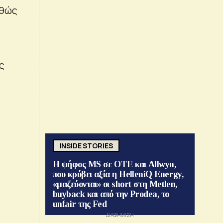
αθώς
ς
INSIDE STORIES
Η ψήφος MS σε ΟΤΕ και Allwyn,
που κρύβει αξία η HelleniQ Energy,
«μαζεύονται» οι short στη Metlen,
buyback και από την Prodea, το
unfair της Fed