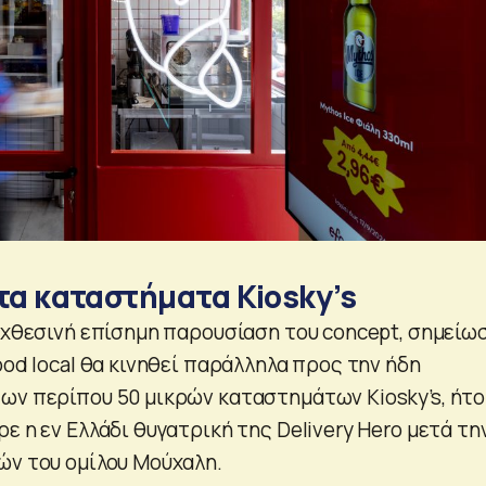
ε τα καταστήματα Kiosky’s
η χθεσινή επίσημη παρουσίαση του concept, σημείω
ood local θα κινηθεί παράλληλα προς την ήδη
ων περίπου 50 μικρών καταστημάτων Kiosky’s, ήτο
ε η εν Ελλάδι θυγατρική της Delivery Hero μετά τη
ών του ομίλου Μούχαλη.