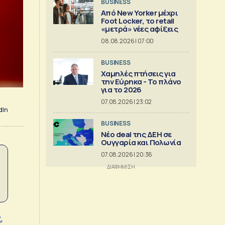
BUSINESS
Από New Yorker μέχρι
Foot Locker, το retail
«μετρά» νέες αφίξεις
08.08.2026 | 07:00
BUSINESS
Χαμηλές πτήσεις για
την Εύρηκα - Το πλάνο
για το 2026
07.08.2026 | 23:02
dIn
BUSINESS
Νέο deal της ΔΕΗ σε
Ουγγαρία και Πολωνία
07.08.2026 | 20:36
ς
,