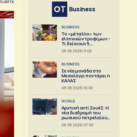
λιάστε
Business
BUSINESS
Το «μέταλλο» των
ελληνικών τροφίμων -
Τι δείχνουν 5
ισολογισμοί
08.08.2026 | 11:00
BUSINESS
Σε νέα μονάδα στο
Μεσολόγγι ποντάρει η
ΚΑΛΑΣ
08.08.2026 | 10:00
WORLD
Αρκτική αντί Σουέζ: Η
νέα διαδρομή του
ρωσικού πετρελαίου
[Γράφημα]
08.08.2026 | 07:00