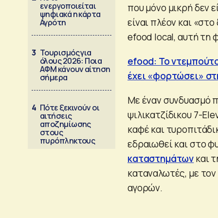
ενεργοποιείται
που μόνο μικρή δεν ε
ψηφιακά η κάρτα
είναι πλέον και «στο
Αγρότη
efood local, αυτή τη
3
Τουρισμός για
efood: Το ντεμπούτο
όλους 2026: Ποια
ΑΦΜ κάνουν αίτηση
έχει «φορτώσει» σ
σήμερα
Με έναν συνδυασμό π
4
Πότε ξεκινούν οι
ψιλικατζίδικου 7-Ele
αιτήσεις
αποζημίωσης
καφέ και τυροπιτάδικ
στους
πυρόπληκτους
εδραιωθεί και στο φυ
καταστημάτων
και τ
καταναλωτές, με τον
αγορών.