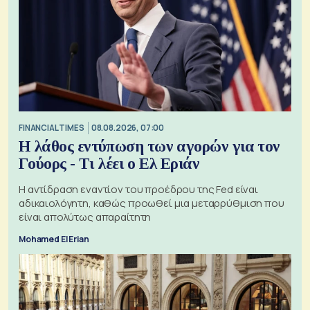
FINANCIAL TIMES
08.08.2026, 07:00
Η λάθος εντύπωση των αγορών για τον
Γούορς - Τι λέει ο Ελ Εριάν
Η αντίδραση εναντίον του προέδρου της Fed είναι
αδικαιολόγητη, καθώς προωθεί μια μεταρρύθμιση που
είναι απολύτως απαραίτητη
Mohamed El Erian