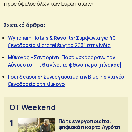
προς όφελος όλων των Ευρωπαίων.»
Σχετικά άρθρα:
Wyndham Hotels & Resorts: Συμφωνία για 40
ξενοδοχεία Microtel έως το 2031 στην Ινδία
Μύκονος – Σαντορίνη: Πόσο «σκόραραν» τον
Αύγουστο – Τι θα γίνει το φθινόπωρο [πίνακας]
Four Seasons: Συνεργασία με την Blue Iris για νέο
ξενοδοχείο στη Μύκονο
OT Weekend
1
Πότε ενεργοποιείται
ψηφιακά η κάρτα Αγρότη