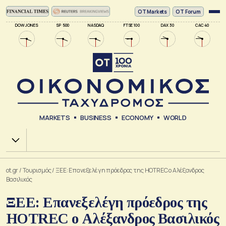
ΟΤ Markets
OT Forum
DOW JONES
SP 500
NASDAQ
FTSE 100
DAX 30
CAC 40
MARKETS
BUSINESS
ECONOMY
WORLD
Χ.Α.
ot.gr
/
Τουρισμός
/
ΞΕΕ: Επανεξελέγη πρόεδρος της HOTREC ο Αλέξανδρος
Βασιλικός
ΞΕΕ: Επανεξελέγη πρόεδρος της
HOTREC ο Αλέξανδρος Βασιλικός