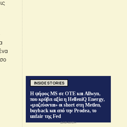
ις
ό
α
ένα
όσο
INSIDE STORIES
Η ψήφος MS σε ΟΤΕ και Allwyn,
που κρύβει αξία η HelleniQ Energy,
«μαζεύονται» οι short στη Metlen,
buyback και από την Prodea, το
unfair της Fed