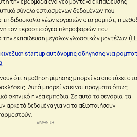
υτή την εβδομάδα ένα νέο μοντέλο εκπαίδευσης
ο τυπικό σύνολο εστιασμένων δεδομένων που
α τη διδασκαλία νέων εργασιών στα ρομπότ, η μέθο
μενη τον τεράστιο όγκο πληροφοριών που
α την εκπαίδευση μεγάλων γλωσσικών μοντέλων (LL
 κινεζική startup αυτόνομης οδήγησης για ρομπο
α
νουν ότι η μάθηση μίμησης μπορεί να αποτύχει ότ
ροκλήσεις. Αυτά μπορεί να είναι πράγματα όπως
ό σκηνικό ή νέα εμπόδια. Σε αυτά τα σενάρια, τα
υν αρκετά δεδομένα για να τα αξιοποιήσουν
σαρμοστούν.