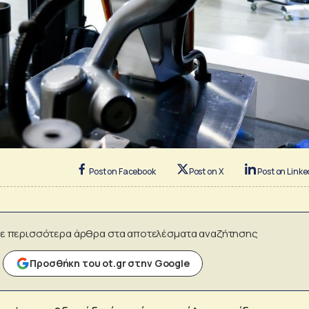
Post on Facebook
Post on X
Post on Linke
ε περισσότερα άρθρα στα αποτελέσματα αναζήτησης
Προσθήκη του ot.gr στην Google