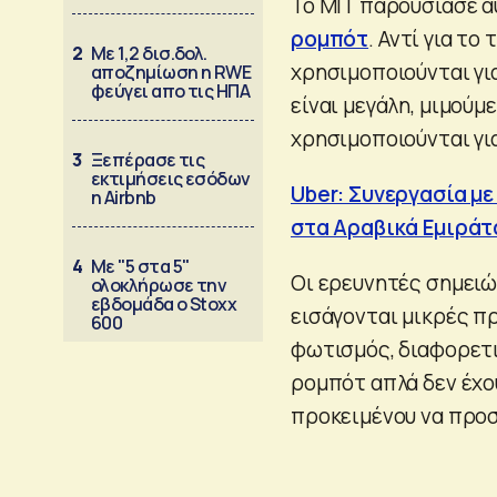
Το MIT παρουσίασε α
ρομπότ
. Αντί για τ
2
Με 1,2 δισ.δολ.
χρησιμοποιούνται γι
αποζημίωση η RWE
φεύγει απο τις ΗΠΑ
είναι μεγάλη, μιμού
χρησιμοποιούνται γι
3
Ξεπέρασε τις
εκτιμήσεις εσόδων
Uber: Συνεργασία με
η Airbnb
στα Αραβικά Εμιράτ
4
Με "5 στα 5"
Οι ερευνητές σημειώ
ολοκλήρωσε την
εβδομάδα ο Stoxx
εισάγονται μικρές π
600
φωτισμός, διαφορετικ
ρομπότ απλά δεν έχο
προκειμένου να προ