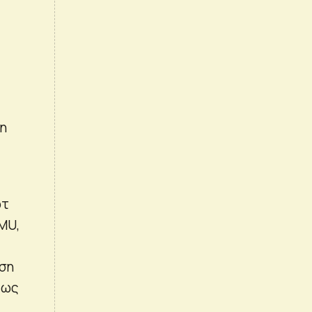
ση
ότ
MU,
ωση
πως