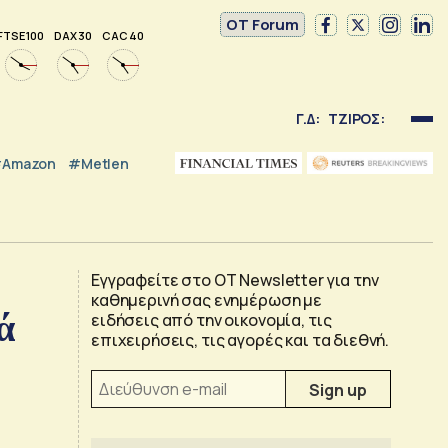
OT Forum
FTSE 100
DAX 30
CAC 40
Γ.Δ:
ΤΖΙΡΟΣ:
Amazon
#Metlen
Εγγραφείτε στο OT Newsletter για την
καθημερινή σας ενημέρωση με
ά
ειδήσεις από την οικονομία, τις
επιχειρήσεις, τις αγορές και τα διεθνή.