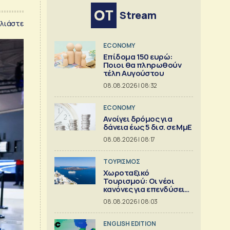
Stream
λιάστε
ECONOMY
Επίδομα 150 ευρώ:
Ποιοι θα πληρωθούν
τέλη Αυγούστου
08.08.2026 | 08:32
ECONOMY
Aνοίγει δρόμος για
δάνεια έως 5 δισ. σε ΜμΕ
08.08.2026 | 08:17
ΤΟΥΡΙΣΜΟΣ
Χωροταξικό
Τουρισμού: Οι νέοι
κανόνες για επενδύσεις
και Airbnb
08.08.2026 | 08:03
ENGLISH EDITION