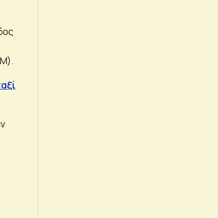
δος
M).
ταξί
αν