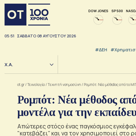
DOW JONES
SP 500
NASD
05:51
ΣΑΒΒΑΤΟ
08
ΑΥΓΟΥΣΤΟΥ
2026
#ΔΕΗ
#Χρηματισ
Χ.Α.
ot.gr
/
Τεχνολογία
/
Tεχνητή νοημοσύνη
/
Ρομπότ: Νέα μέθοδος από το MI
Ρομπότ: Νέα μέθοδος απ
μοντέλα για την εκπαίδε
Απώτερες στόςο ένας παγκόσμιος εγκέφαλο
"κατεβάζει" και να τον χρησιμοποιεί στο 