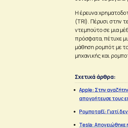
Η έρευνα χρηματοδοτ
(TRI). Πέρυσι στην τ
ντεμπούτο σε μια μέ
πρόσφατα, πέτυχε μι
μάθηση ρομπότ με το
μηχανικής και ρομπο
Σχετικά άρθρα:
Apple: Στην αναζήτη
απογοήτευσε τους ε
Ρομποταξί: Γιατί δε
Tesla: Aπογειώθηκε 