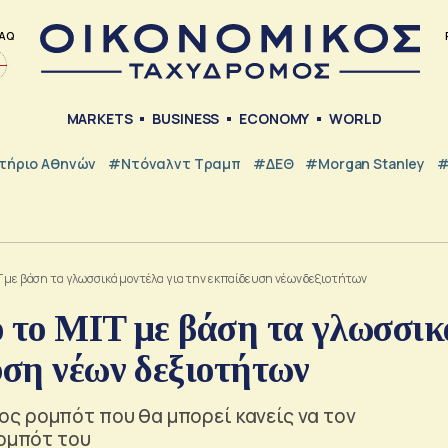
AQ
MARKETS
BUSINESS
ECONOMY
WORLD
τήριο Αθηνών
#Ντόναλντ Τραμπ
#ΔΕΘ
#Morgan Stanley
#
T με βάση τα γλωσσικά μοντέλα για την εκπαίδευση νέων δεξιοτήτων
ό το MIT με βάση τα γλωσσικ
υση νέων δεξιοτήτων
ς ρομπότ που θα μπορεί κανείς να τον
ρομπότ του