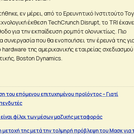
ήθηκε, εν μέρει, από το Ερευνητικό Ινστιτούτο To
εχνολογική έκθεση TechCrunch Disrupt, το TRI έκανε
θοδο για την εκπαίδευση ρομπότ ολονυκτίως. Πιο
α συνεργασία που θα ενοποιήσει την έρευνά της γι
 hardware της αμερικανικής εταιρείας σχεδιασμού
τικής, Boston Dynamics.
ση του επόμενου επιτυχημένου προϊόντος – Γιατί
πενδυτές
ν είναι φίλοι των μέσων μαζικής μεταφοράς
η μετοχή της μετά την τολμηρή πρόβλεψη του Μασκ για 