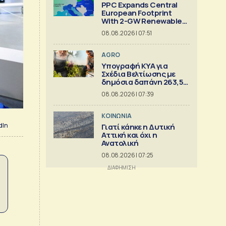
PPC Expands Central
European Footprint
With 2-GW Renewables
Deal
08.08.2026 | 07:51
AGRO
Υπογραφή ΚΥΑ για
Σχέδια Βελτίωσης με
δημόσια δαπάνη 263,5
εκατ.
08.08.2026 | 07:39
ΚΟΙΝΩΝΙΑ
dIn
Γιατί κάηκε η Δυτική
Αττική και όχι η
Ανατολική
08.08.2026 | 07:25