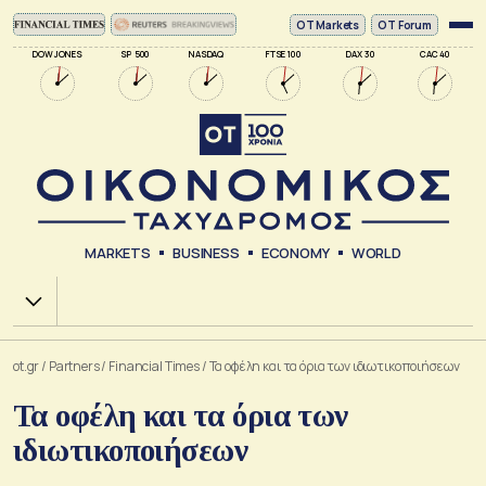
ΟΤ Markets
OT Forum
DOW JONES
SP 500
NASDAQ
FTSE 100
DAX 30
CAC 40
MARKETS
BUSINESS
ECONOMY
WORLD
Χ.Α.
ot.gr
/
Partners
/
Financial Times
/
Τα οφέλη και τα όρια των ιδιωτικοποιήσεων
Τα οφέλη και τα όρια των
ιδιωτικοποιήσεων