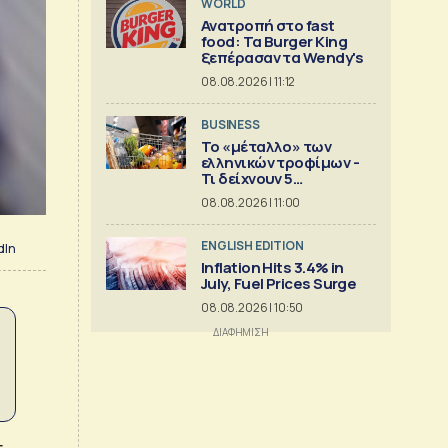
WORLD
Ανατροπή στο fast
food: Τα Burger King
ξεπέρασαν τα Wendy's
08.08.2026 | 11:12
BUSINESS
Το «μέταλλο» των
ελληνικών τροφίμων -
Τι δείχνουν 5
ισολογισμοί
08.08.2026 | 11:00
ENGLISH EDITION
dIn
Inflation Hits 3.4% in
July, Fuel Prices Surge
08.08.2026 | 10:50