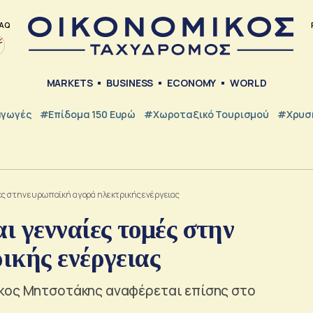
AQ
MARKETS
BUSINESS
ECONOMY
WORLD
γωγές
#Επίδομα 150 Ευρώ
#Χωροταξικό Τουρισμού
#Χρυσή
ές στην ευρωπαϊκή αγορά ηλεκτρικής ενέργειας
 γενναίες τομές στην
ικής ενέργειας
άκος Μητσοτάκης αναφέρεται επίσης στο