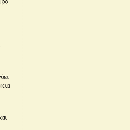
δρο
ν
.
νύει
κεια
και