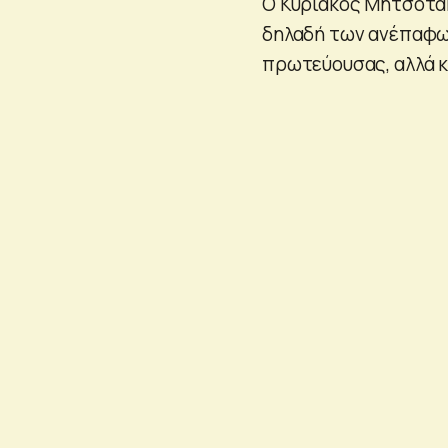
Ο Κυριάκος Μητσοτάκ
δηλαδή των ανέπαφ
πρωτεύουσας, αλλά κα