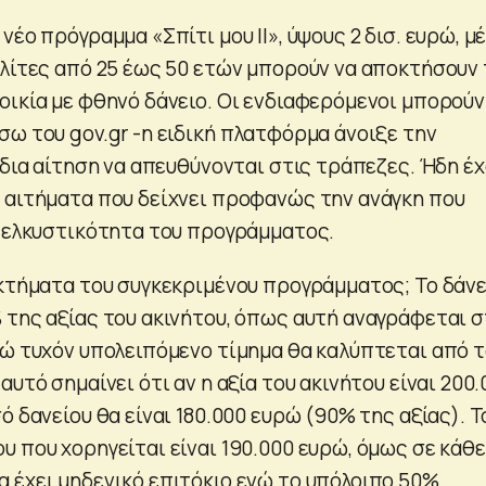
νέο πρόγραμμα «Σπίτι μου ΙΙ», ύψους 2 δισ. ευρώ, μ
ολίτες από 25 έως 50 ετών μπορούν να αποκτήσουν 
οικία με φθηνό δάνειο. Οι ενδιαφερόμενοι μπορούν
σω του gov.gr -η ειδική πλατφόρμα άνοιξε την
ίδια αίτηση να απευθύνονται στις τράπεζες. Ήδη έ
 αιτήματα που δείχνει προφανώς την ανάγκη που
ν ελκυστικότητα του προγράμματος.
εκτήματα του συγκεκριμένου προγράμματος; Το δάνε
 της αξίας του ακινήτου, όπως αυτή αναγράφεται 
νώ τυχόν υπολειπόμενο τίμημα θα καλύπτεται από 
αυτό σημαίνει ότι αν η αξία του ακινήτου είναι 200
ό δανείου θα είναι 180.000 ευρώ (90% της αξίας). Τ
υ που χορηγείται είναι 190.000 ευρώ, όμως σε κάθε
 έχει μηδενικό επιτόκιο ενώ το υπόλοιπο 50%