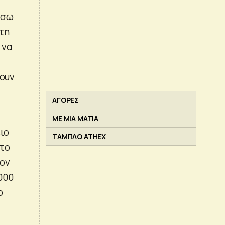
έσω
τη
 να
χουν
ΑΓΟΡΕΣ
ΜΕ ΜΙΑ ΜΑΤΙΑ
ιο
ΤΑΜΠΛΟ ATHEX
στο
τον
.000
ο