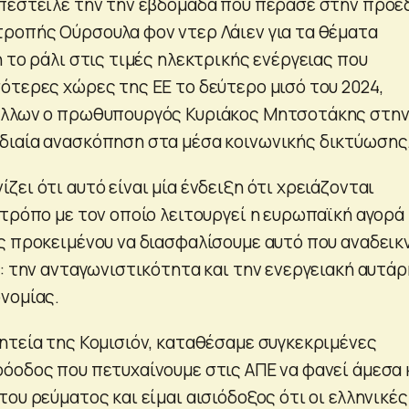
πέστειλε την την εβδομάδα που πέρασε στην πρόε
ροπής Ούρσουλα φον ντερ Λάιεν για τα θέματα
 το ράλι στις τιμές ηλεκτρικής ενέργειας που
ότερες χώρες της ΕΕ το δεύτερο μισό του 2024,
άλλων ο πρωθυπουργός Κυριάκος Μητσοτάκης στη
διαία ανασκόπηση στα μέσα κοινωνικής δικτύωσης
ει ότι αυτό είναι μία ένδειξη ότι χρειάζονται
 τρόπο με τον οποίο λειτουργεί η ευρωπαϊκή αγορά
ς προκειμένου να διασφαλίσουμε αυτό που αναδεικ
: την ανταγωνιστικότητα και την ενεργειακή αυτάρ
νομίας.
ητεία της Κομισιόν, καταθέσαμε συγκεκριμένες
όοδος που πετυχαίνουμε στις ΑΠΕ να φανεί άμεσα 
ου ρεύματος και είμαι αισιόδοξος ότι οι ελληνικές