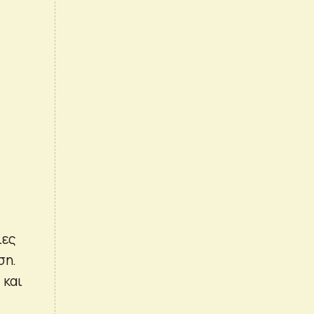
ίες
ση.
 και