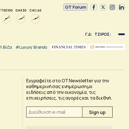
OT Forum
FTSE 100
DAX 30
CAC 40
Γ.Δ:
ΤΖΙΡΟΣ:
 Βίζα
#luxury Brands
Εγγραφείτε στο OT Newsletter για την
καθημερινή σας ενημέρωση με
ειδήσεις από την οικονομία, τις
επιχειρήσεις, τις αγορές και τα διεθνή.