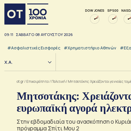
DOW JONES
SP 500
NASD
09:11
ΣΑΒΒΑΤΟ
08
ΑΥΓΟΥΣΤΟΥ
2026
#Ασφαλιστικές Εισφορές
#Χρηματιστήριο Αθηνών
#εξα
Χ.Α.
ot.gr
/
Επικαιρότητα
/
Πολιτική
/
Μητσοτάκης: Χρειάζονται γενναίες τομ
Μητσοτάκης: Χρειάζονται
ευρωπαϊκή αγορά ηλεκτρ
Στην εβδομαδιαία του ανασκόπηση ο Κυρι
πρόγραμμα Σπίτι Μου 2