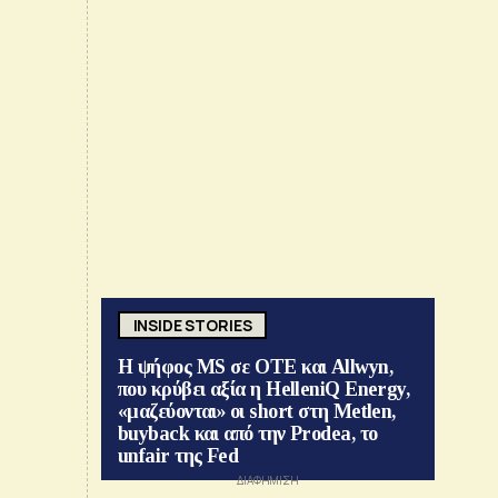
INSIDE STORIES
Η ψήφος MS σε ΟΤΕ και Allwyn,
που κρύβει αξία η HelleniQ Energy,
«μαζεύονται» οι short στη Metlen,
buyback και από την Prodea, το
unfair της Fed