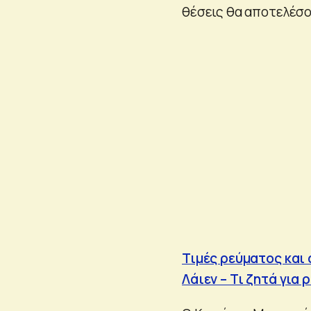
θέσεις θα αποτελέσο
Τιμές ρεύματος και
Λάιεν – Τι ζητά για