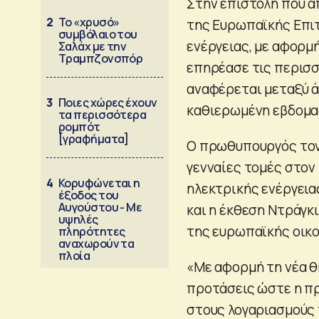
Στην επιστολή που α
2
Το «χρυσό»
της Ευρωπαϊκής Επιτ
συμβόλαιο του
ενέργειας, με αφορμή
Σαλάχ με την
Τραμπζονσπόρ
επηρέασε τις περισσ
αναφέρεται μεταξύ 
3
Ποιες χώρες έχουν
καθιερωμένη εβδομα
τα περισσότερα
ρομπότ
[γραφήματα]
Ο πρωθυπουργός τονίζ
γενναίες τομές στον
4
Κορυφώνεται η
ηλεκτρικής ενέργεια
έξοδος του
Αυγούστου - Με
και η έκθεση Ντράγκι
υψηλές
της ευρωπαϊκής οικο
πληρότητες
αναχωρούν τα
πλοία
«Με αφορμή τη νέα θ
προτάσεις ώστε η πρ
στους λογαριασμούς τ