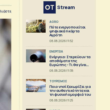
Stream
λιάστε
AGRO
Πότε ενεργοποιείται
ψηφιακά η κάρτα
Αγρότη
08.08.2026 | 11:52
ΕΝΕΡΓΕΙΑ
Ενέργεια: Στερεύουν τα
αποθέματα της
Ευρώπης - Τι θα γίνει
τον χειμώνα
08.08.2026 | 11:38
ΤΟΥΡΙΣΜΟΣ
Ποιο νησί ξεχωρίζει για
την αυθεντικότητα και
τη φυσική ομορφιά του
08.08.2026 | 11:25