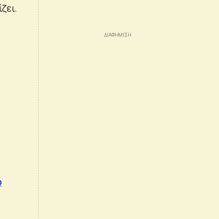
ζει.
ρ