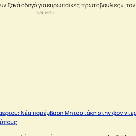
υν ξανά οδηγό για ευρωπαϊκές πρωτοβουλίες», τονί
 αερίου: Νέα παρέμβαση Μητσοτάκη στην φον ντε
 ρύπους