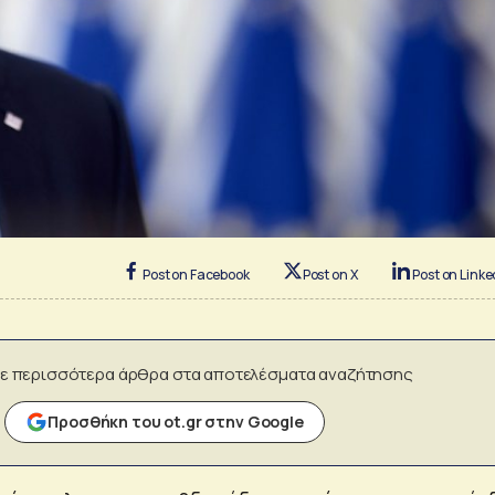
Post on Facebook
Post on X
Post on Linke
ε περισσότερα άρθρα στα αποτελέσματα αναζήτησης
Προσθήκη του ot.gr στην Google