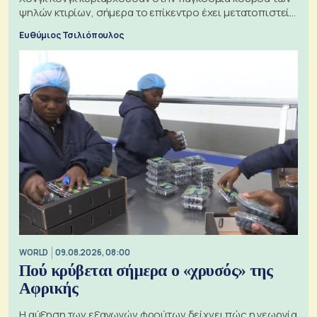
ψηλών κτιρίων, σήμερα το επίκεντρο έχει μετατοπιστεί
προς την Ασία
Ευθύμιος Τσιλιόπουλος
WORLD
09.08.2026, 08:00
Πού κρύβεται σήμερα ο «χρυσός» της
Αφρικής
Η αύξηση των εξαγωγών φρούτων δείχνει πώς η γεωργία