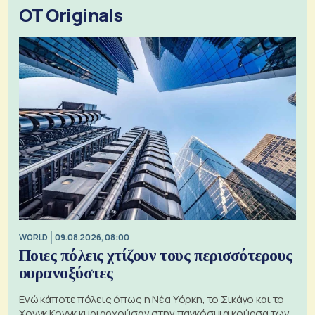
OT Originals
WORLD
09.08.2026, 08:00
Ποιες πόλεις χτίζουν τους περισσότερους
ουρανοξύστες
Ενώ κάποτε πόλεις όπως η Νέα Υόρκη, το Σικάγο και το
Χονγκ Κονγκ κυριαρχούσαν στην παγκόσμια κούρσα των