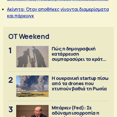
Ακίνητα: Όταν αποθήκες γίνονται διαμερίσματα
και πάρκινγκ
OT Weekend
1
Πώς η δημογραφική
κατάρρευση
συμπαρασύρει το κράτος
πρόνοιας
2
Η ουκρανική startup πίσω
από τα drones που
χτυπούν βαθιά τη Ρωσία
3
Μπάρκιν (Fed): Σε
αδύναμη ισορροπία η