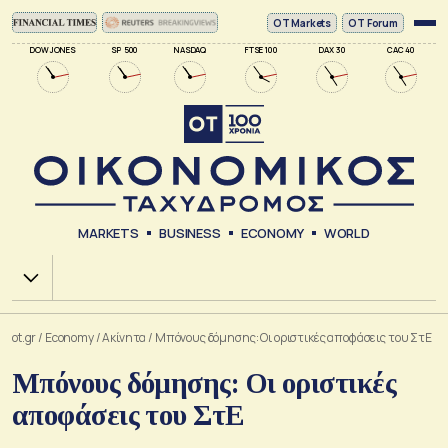
ΟΤ Markets
OT Forum
DOW JONES
SP 500
NASDAQ
FTSE 100
DAX 30
CAC 40
MARKETS
BUSINESS
ECONOMY
WORLD
Χ.Α.
ot.gr
/
Economy
/
Ακίνητα
/
Μπόνους δόμησης: Οι οριστικές αποφάσεις του ΣτΕ
Μπόνους δόμησης: Οι οριστικές
αποφάσεις του ΣτΕ