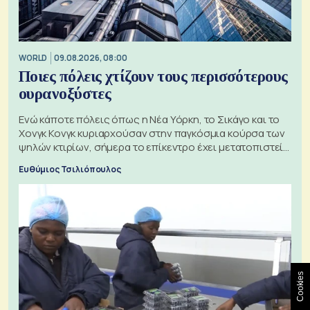
WORLD
09.08.2026, 08:00
Ποιες πόλεις χτίζουν τους περισσότερους
ουρανοξύστες
Ενώ κάποτε πόλεις όπως η Νέα Υόρκη, το Σικάγο και το
Χονγκ Κονγκ κυριαρχούσαν στην παγκόσμια κούρσα των
ψηλών κτιρίων, σήμερα το επίκεντρο έχει μετατοπιστεί
προς την Ασία
Ευθύμιος Τσιλιόπουλος
Cookies