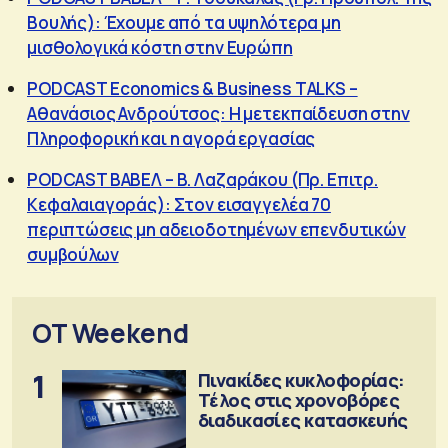
Βουλής): Έχουμε από τα υψηλότερα μη
μισθολογικά κόστη στην Ευρώπη
PODCAST Economics & Business TALKS –
Αθανάσιος Ανδρούτσος: Η μετεκπαίδευση στην
Πληροφορική και η αγορά εργασίας
PODCAST ΒΑΒΕΛ – Β. Λαζαράκου (Πρ. Επιτρ.
Κεφαλαιαγοράς): Στον εισαγγελέα 70
περιπτώσεις μη αδειοδοτημένων επενδυτικών
συμβούλων
OT Weekend
1
Πινακίδες κυκλοφορίας:
Τέλος στις χρονοβόρες
διαδικασίες κατασκευής