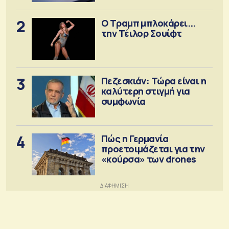
2
Ο Τραμπ μπλοκάρει...
την Τέιλορ Σουίφτ
3
Πεζεσκιάν: Τώρα είναι η
καλύτερη στιγμή για
συμφωνία
4
Πώς η Γερμανία
προετοιμάζεται για την
«κούρσα» των drones