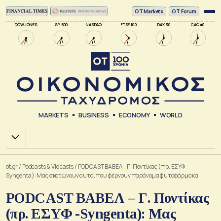
ΟΤ Markets
OT Forum
DOW JONES
SP 500
NASDAQ
FTSE 100
DAX 30
CAC 40
MARKETS
BUSINESS
ECONOMY
WORLD
Χ.Α.
ot.gr
/
Podcasts & Vidcasts
/
PODCAST ΒΑΒΕΛ – Γ. Ποντίκας (πρ. ΕΣΥΦ -
Syngenta): Μας σκοτώνουν αυτοί που φέρνουν παράνομα φυτοφάρμακα
PODCAST ΒΑΒΕΛ – Γ. Ποντίκας
(πρ. ΕΣΥΦ -Syngenta): Μας