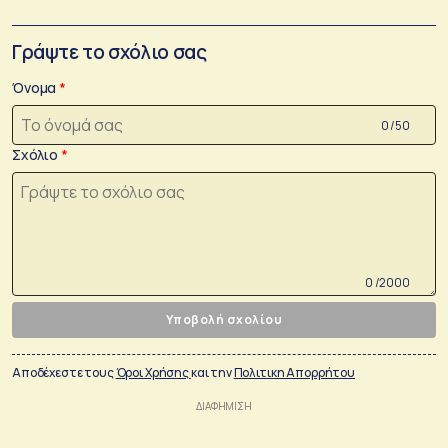
Γράψτε το σχόλιο σας
Όνομα
0 /50
Σχόλιο
0 /2000
Υποβολή σχολίου
Αποδέχεστε τους
Όροι Χρήσης
και την
Πολιτικη Απορρήτου