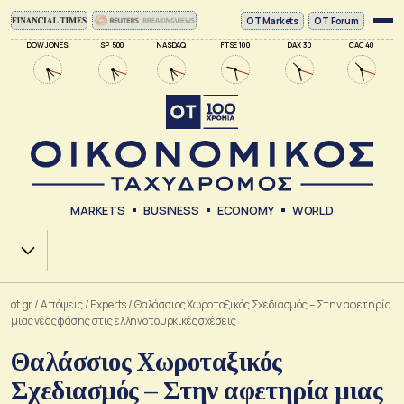
ΟΤ Markets
OT Forum
DOW JONES
SP 500
NASDAQ
FTSE 100
DAX 30
CAC 40
MARKETS
BUSINESS
ECONOMY
WORLD
Χ.Α.
ot.gr
/
Απόψεις
/
Experts
/
Θαλάσσιος Χωροταξικός Σχεδιασμός – Στην αφετηρία
μιας νέας φάσης στις ελληνοτουρκικές σχέσεις
Θαλάσσιος Χωροταξικός
Σχεδιασμός – Στην αφετηρία μιας