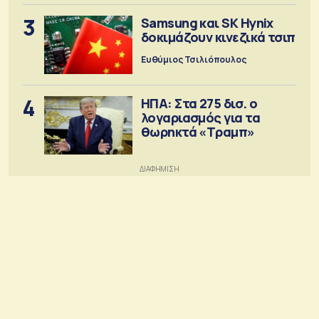
3
Samsung και SK Hynix
δοκιμάζουν κινεζικά τσιπ
Ευθύμιος Τσιλιόπουλος
4
ΗΠΑ: Στα 275 δισ. ο
λογαριασμός για τα
θωρηκτά «Τραμπ»