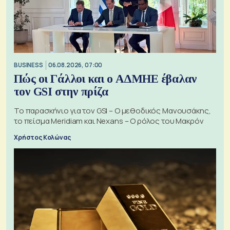
BUSINESS
06.08.2026, 07:00
Πώς οι Γάλλοι και ο ΑΔΜΗΕ έβαλαν
τον GSI στην πρίζα
Το παρασκήνιο για τον GSI – Ο μεθοδικός Μανουσάκης,
το πείσμα Meridiam και Nexans – Ο ρόλος του Μακρόν
Χρήστος Κολώνας