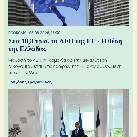
ECONOMY
06.08.2026, 16:30
Στα 18,8 τρισ. το ΑΕΠ της ΕΕ - Η θέση
της Ελλάδας
Με βάση το ΑΕΠ, η Γερμανία είχε τη μεγαλύτερη
οικονομία μεταξύ των χωρών της ΕΕ, ακολουθούμενη
από τη Γαλλία
Γρηγόρης Τραγγανίδας