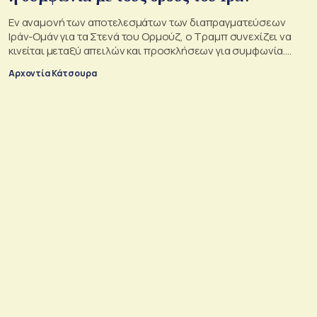
Εν αναμονή των αποτελεσμάτων των διαπραγματεύσεων
Ιράν-Ομάν για τα Στενά του Ορμούζ, ο Τραμπ συνεχίζει να
κινείται μεταξύ απειλών και προσκλήσεων για συμφωνία.
Αλλά αυτό που θέλει είναι μακριά από αυτά που συζητούν
Αρχοντία Κάτσουρα
Μουσκάτ και Τεχεράνη.