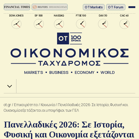
ΟΤ Markets
OT Forum
DOW JONES
SP 500
NASDAQ
FTSE 100
DAX 30
CAC 40
MARKETS
BUSINESS
ECONOMY
WORLD
Χ.Α.
ot.gr
/
Επικαιρότητα
/
Κοινωνία
/
Πανελλαδικές 2026: Σε Ιστορία, Φυσική και
Οικονομία εξετάζονται οι υποψήφιοι των ΓΕΛ
Πανελλαδικές 2026: Σε Ιστορία,
Φυσική και Οικονομία εξετάζονται