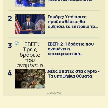
2
Γουόρς: Υπό ποιες
προϋποθέσεις θα
αυξήσει τα επιτόκια τον
Σεπτέμβριο
3
ΕΒΕΠ: 2+1 δράσεις που
αναμένει η
επιχειρηματική
κοινότητα
4
Νέες απάτες στα crypto -
Τα υποψήφια θύματα