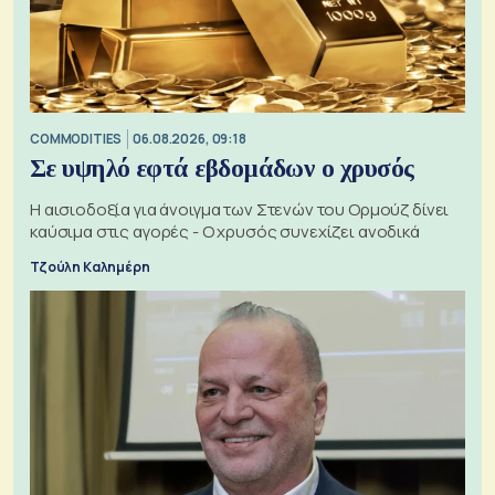
COMMODITIES
06.08.2026, 09:18
Σε υψηλό εφτά εβδομάδων ο χρυσός
Η αισιοδοξία για άνοιγμα των Στενών του Ορμούζ δίνει
καύσιμα στις αγορές - Ο χρυσός συνεχίζει ανοδικά
Τζούλη Καλημέρη