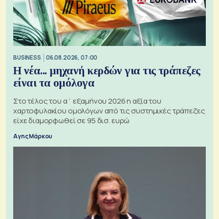
BUSINESS
06.08.2026, 07:00
Η νέα... μηχανή κερδών για τις τράπεζες
είναι τα ομόλογα
Στο τέλος του α΄ εξαμήνου 2026 η αξία του
χαρτοφυλακίου ομολόγων από τις συστημικές τράπεζες
είχε διαμορφωθεί σε 95 δισ. ευρώ
Αγης Μάρκου