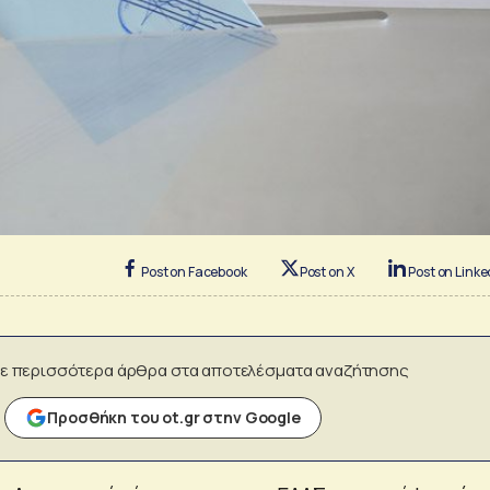
Post on Facebook
Post on X
Post on Linke
ε περισσότερα άρθρα στα αποτελέσματα αναζήτησης
Προσθήκη του ot.gr στην Google