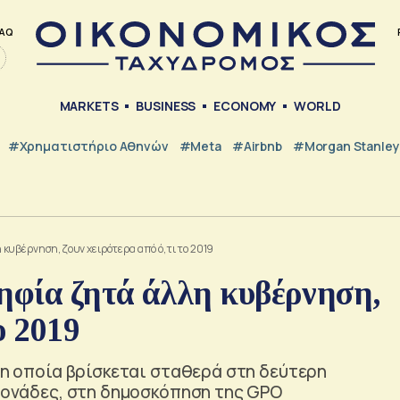
AQ
MARKETS
BUSINESS
ECONOMY
WORLD
#Χρηματιστήριο Αθηνών
#Meta
#Airbnb
#Morgan Stanley
υβέρνηση, ζουν χειρότερα από ό,τι το 2019
φία ζητά άλλη κυβέρνηση,
ο 2019
, η οποία βρίσκεται σταθερά στη δεύτερη
 μονάδες, στη δημοσκόπηση της GPO