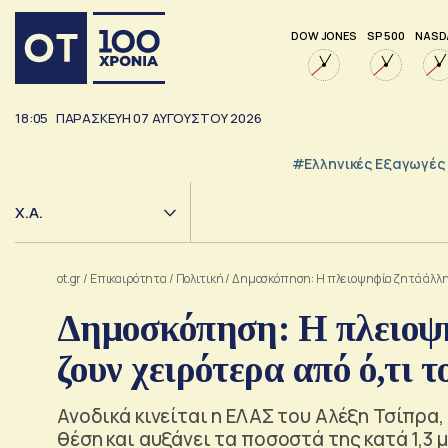
DOW JONES
SP 500
NASD
18:05
ΠΑΡΑΣΚΕΥΗ
07
ΑΥΓΟΥΣΤΟΥ
2026
#Ελληνικές Εξαγωγές
Χ.Α.
ot.gr
/
Επικαιρότητα
/
Πολιτική
/
Δημοσκόπηση: Η πλειοψηφία ζητά άλλη κ
Δημοσκόπηση: Η πλειοψη
ζουν χειρότερα από ό,τι τ
Ανοδικά κινείται η ΕΛΑΣ του Αλέξη Τσίπρα
θέση και αυξάνει τα ποσοστά της κατά 1,3