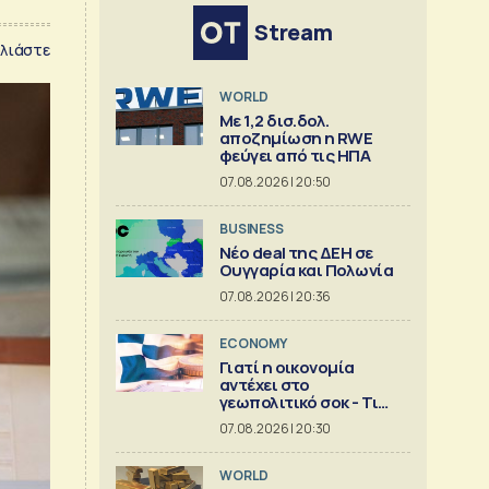
Stream
λιάστε
WORLD
Με 1,2 δισ.δολ.
αποζημίωση η RWE
φεύγει από τις ΗΠΑ
07.08.2026 | 20:50
BUSINESS
Νέο deal της ΔΕΗ σε
Ουγγαρία και Πολωνία
07.08.2026 | 20:36
ECONOMY
Γιατί η οικονομία
αντέχει στο
γεωπολιτικό σοκ - Τι
δείχνει ανάλυση της
07.08.2026 | 20:30
Eurobank [γραφήματα]
WORLD