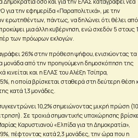
α Δημοκρατία όσο και για την ΕΛΑΣ καταγράφει νέα
 για την εφημερίδα «Παραπολιτικά», με την
ν ερωτηθέντων, πάντως, να δηλώνει ότι θέλει από
προκύψει μια άλλη κυβέρνηση, ενώ σχεδόν 5 στους 
υπέρ των πρόωρων εκλογών.
ταγράφει 26% στην πρόθεση ψήφου, ενισχύοντας τα
ία μονάδα από την προηγούμενη δημοσκόπηση της
κά κινείται και η ΕΛΑΣ του Αλέξη Τσίπρα,
5%, η οποία βρίσκεται σταθερά στη δεύτερη θέση 
ης κατά 1,3 μονάδες.
συγκεντρώνει 10,2% σημειώνοντας μικρή πρώση (1
τρηση). Σε τροχιά σημαντικής υποχώρησης βρίσκε
Μαρίας Καρυστιανού «Ελπίδα για τη Δημοκρατία»,
9%, πέφτοντας κατά 2,3 μονάδες, την ώρα που η