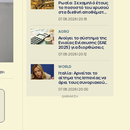
Ρωσία: Σε χαμηλό έτους
το ποσοστό του χρυσού
στα διεθνή αποθέματα
της Μόσχας
07.08.2026 | 20:18
AGRO
Ανοίγει το σύστημα της
Ενιαίας Ενίσχυσης (ΕΑΕ
2025) για διορθώσεις
07.08.2026 | 20:12
WORLD
dIn
Ιταλία: Αρνείται το
αίτημα της Ισπανίας να
άρει τους συνοριακούς
περιορισμούς
07.08.2026 | 20:00