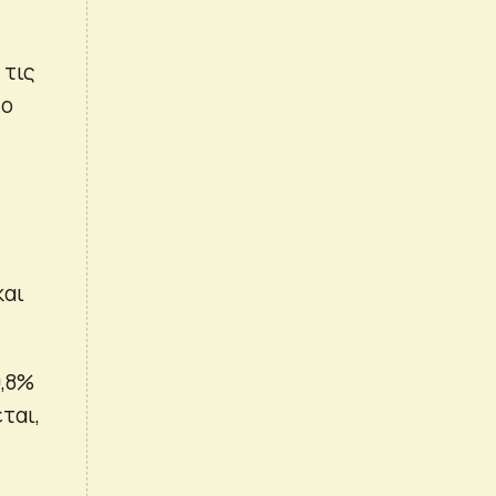
 τις
1ο
και
0,8%
ται,