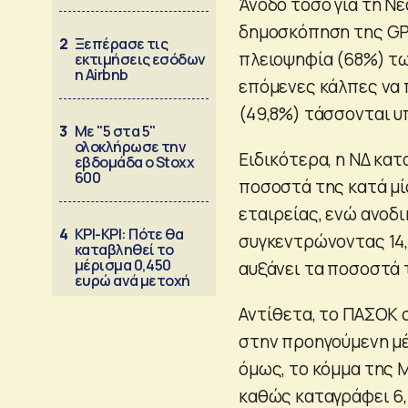
Άνοδο τόσο για τη Νέ
δημοσκόπηση της GPO
2
Ξεπέρασε τις
πλειοψηφία (68%) τω
εκτιμήσεις εσόδων
η Airbnb
επόμενες κάλπες να 
(49,8%) τάσσονται 
3
Με "5 στα 5"
ολοκλήρωσε την
Ειδικότερα, η ΝΔ κα
εβδομάδα ο Stoxx
600
ποσοστά της κατά μ
εταιρείας, ενώ ανοδι
4
ΚΡΙ-ΚΡΙ: Πότε θα
συγκεντρώνοντας 14,
καταβληθεί το
μέρισμα 0,450
αυξάνει τα ποσοστά τ
ευρώ ανά μετοχή
Αντίθετα, το ΠΑΣΟΚ 
στην προηγούμενη μέ
όμως, το κόμμα της 
καθώς καταγράφει 6,