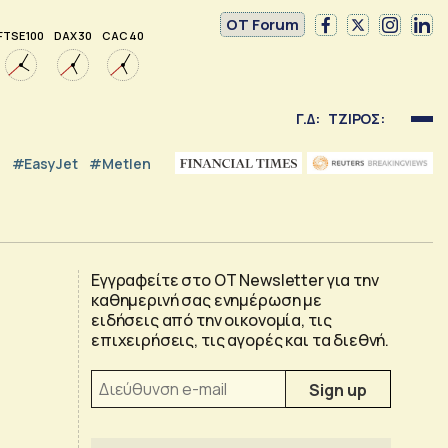
OT Forum
FTSE 100
DAX 30
CAC 40
Γ.Δ:
ΤΖΙΡΟΣ:
#EasyJet
#Metlen
Εγγραφείτε στο OT Newsletter για την
καθημερινή σας ενημέρωση με
ειδήσεις από την οικονομία, τις
επιχειρήσεις, τις αγορές και τα διεθνή.