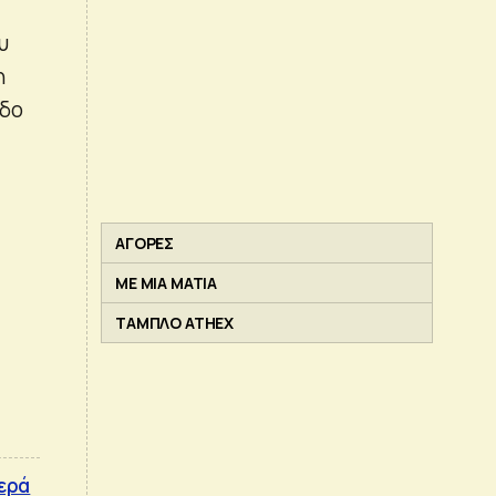
υ
η
εδο
ΑΓΟΡΕΣ
ΜΕ ΜΙΑ ΜΑΤΙΑ
ΤΑΜΠΛΟ ATHEX
θερά