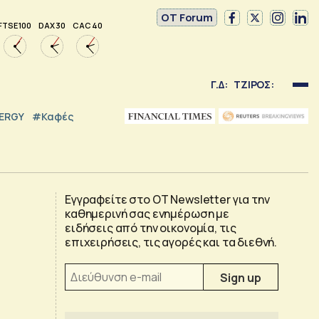
OT Forum
FTSE 100
DAX 30
CAC 40
Γ.Δ:
ΤΖΙΡΟΣ:
NERGY
#καφές
Εγγραφείτε στο OT Newsletter για την
καθημερινή σας ενημέρωση με
ειδήσεις από την οικονομία, τις
επιχειρήσεις, τις αγορές και τα διεθνή.