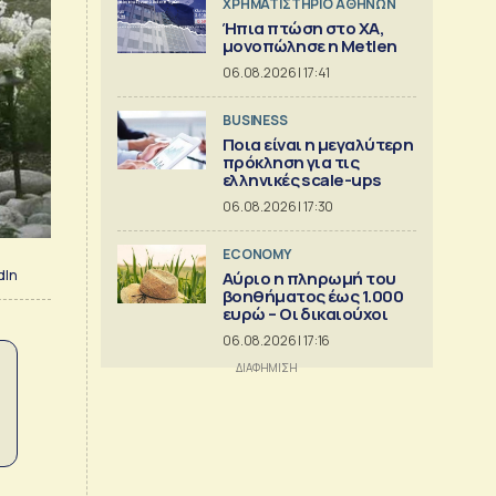
XΡΗΜΑΤΙΣΤΗΡΙΟ ΑΘΗΝΩΝ
Ήπια πτώση στο ΧΑ,
μονοπώλησε η Metlen
06.08.2026 | 17:41
BUSINESS
Ποια είναι η μεγαλύτερη
πρόκληση για τις
ελληνικές scale-ups
06.08.2026 | 17:30
ECONOMY
dIn
Αύριο η πληρωμή του
βοηθήματος έως 1.000
ευρώ – Oι δικαιούχοι
06.08.2026 | 17:16