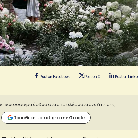
Post on Facebook
Post on X
Post on Linke
ε περισσότερα άρθρα στα αποτελέσματα αναζήτησης
Προσθήκη του ot.gr στην Google