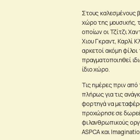
Στους καλεσμένους 
χώρο της μουσικής, 
οποίων οι Τζίτζι Χαν
Χιου Γκραντ, Καρλί Κλ
αρκετοί ακόμη φίλοι 
πραγματοποιηθεί ιδιω
ίδιο χώρο.
Τις ημέρες πριν από
πλήρως για τις ανάγκ
φορτηγά να μεταφέρο
προχώρησε σε δωρεέ
φιλανθρωπικούς οργα
ASPCA και Imaginatio