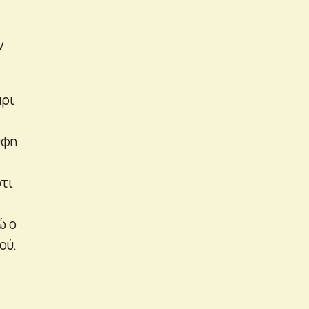
ν
ν
άρι
ύφη
ότι
ώ ο
ού.