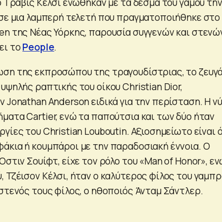
ο Τράβις Κέλσι ενώθηκαν με τα δεσμά του γάμου τη
 σε μια λαμπερή τελετή που πραγματοποιήθηκε στο
en της Νέας Υόρκης, παρουσία συγγενών και στενώ
ει το
People
.
ση της εκπροσώπου της τραγουδίστριας, το ζευγ
υψηλής ραπτικής του οίκου Christian Dior,
 Jonathan Anderson ειδικά για την περίσταση. Η ν
ματα Cartier, ενώ τα παπούτσια και των δύο ήταν
γίες του Christian Louboutin. Αξιοσημείωτο είναι 
άκια ή κουμπάροι με την παραδοσιακή έννοια. Ο
Όστιν Σουίφτ, είχε τον ρόλο του «Man of Honor», εν
 Τζέισον Κέλσι, ήταν ο καλύτερος φίλος του γαμπρ
 στενός τους φίλος, ο ηθοποιός Άνταμ Σάντλερ.