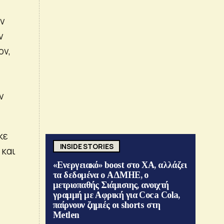
ν
ν
ον,
ν
κε
INSIDE STORIES
 και
«Ενεργειακό» boost στο ΧΑ, αλλάζει
τα δεδομένα ο ΑΔΜΗΕ, ο
μετριοπαθής Σιάμισιης, ανοιχτή
γραμμή με Αφρική για Coca Cola,
παίρνουν ζημιές οι shorts στη
Metlen