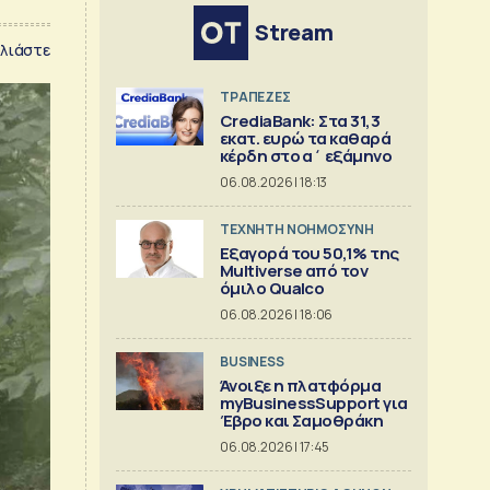
Stream
λιάστε
ΤΡΑΠΕΖΕΣ
CrediaBank: Στα 31,3
εκατ. ευρώ τα καθαρά
κέρδη στο α΄ εξάμηνο
06.08.2026 | 18:13
TΕΧΝΗΤΗ ΝΟΗΜΟΣΥΝΗ
Εξαγορά του 50,1% της
Multiverse από τον
όμιλο Qualco
06.08.2026 | 18:06
BUSINESS
Άνοιξε η πλατφόρμα
myBusinessSupport για
Έβρο και Σαμοθράκη
06.08.2026 | 17:45