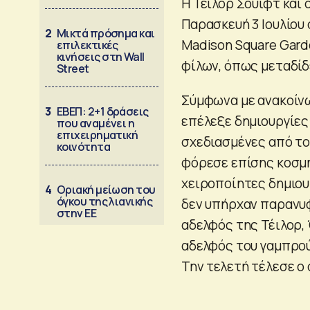
Η Τέιλορ Σουίφτ και 
Παρασκευή 3 Ιουλίου
2
Μικτά πρόσημα και
Madison Square Gard
επιλεκτικές
κινήσεις στη Wall
φίλων, όπως μεταδίδ
Street
Σύμφωνα με ανακοίνω
3
ΕΒΕΠ: 2+1 δράσεις
επέλεξε δημιουργίες 
που αναμένει η
επιχειρηματική
σχεδιασμένες από τον
κοινότητα
φόρεσε επίσης κοσμή
χειροποίητες δημιουρ
4
Οριακή μείωση του
όγκου της λιανικής
δεν υπήρχαν παρανυφ
στην ΕΕ
αδελφός της Τέιλορ, 
αδελφός του γαμπρού,
Την τελετή τέλεσε ο