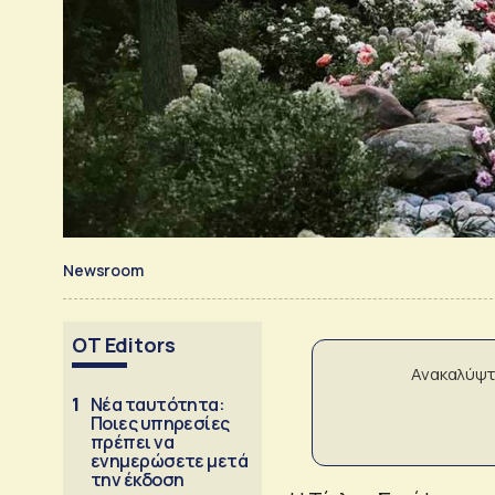
Newsroom
OT Editors
Ανακαλύψτ
1
Νέα ταυτότητα:
Ποιες υπηρεσίες
πρέπει να
ενημερώσετε μετά
την έκδοση