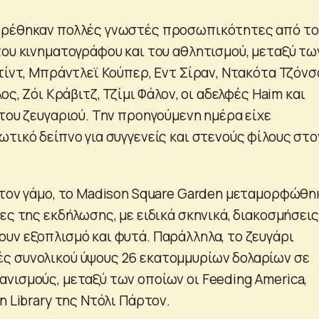
βρέθηκαν πολλές γνωστές προσωπικότητες από το
του κινηματογράφου και του αθλητισμού, μεταξύ τω
τίντ, Μπράντλεϊ Κούπερ, Εντ Σίραν, Ντακότα Τζόνσ
ος, Ζόι Κράβιτζ, Τζίμι Φάλον, οι αδελφές Haim και
του ζευγαριού. Την προηγούμενη ημέρα είχε
τικό δείπνο για συγγενείς και στενούς φίλους στο
 τον γάμο, το Madison Square Garden μεταμορφώθη
ες της εκδήλωσης, με ειδικά σκηνικά, διακοσμήσεις
υν εξοπλισμό και φυτά. Παράλληλα, το ζευγάρι
ς συνολικού ύψους 26 εκατομμυρίων δολαρίων σε
νισμούς, μεταξύ των οποίων οι Feeding America,
n Library της Ντόλι Πάρτον.