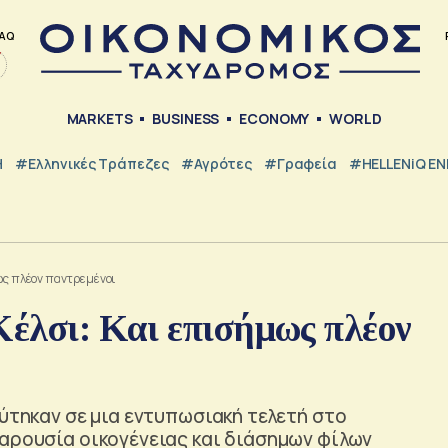
AQ
MARKETS
BUSINESS
ECONOMY
WORLD
Η
#ελληνικές Τράπεζες
#Αγρότες
#Γραφεία
#HELLENiQ E
μως πλέον παντρεμένοι
Κέλσι: Και επισήμως πλέον
εύτηκαν σε μια εντυπωσιακή τελετή στο
παρουσία οικογένειας και διάσημων φίλων