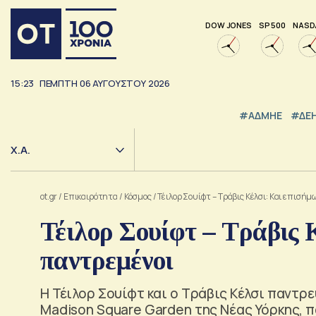
DOW JONES
SP 500
NASD
15:23
ΠΕΜΠΤΗ
06
ΑΥΓΟΥΣΤΟΥ
2026
#ΑΔΜΗΕ
#ΔΕ
Χ.Α.
ot.gr
/
Επικαιρότητα
/
Κόσμος
/
Τέιλορ Σουίφτ – Τράβις Κέλσι: Και επισή
Τέιλορ Σουίφτ – Τράβις 
παντρεμένοι
Η Τέιλορ Σουίφτ και ο Τράβις Κέλσι παντρ
Madison Square Garden της Νέας Υόρκης, 