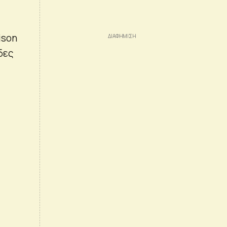
ison
δες