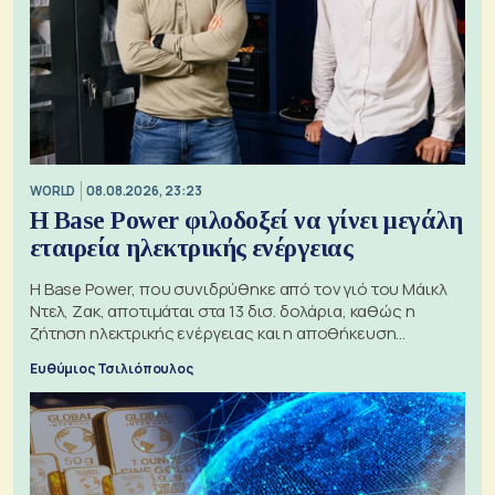
WORLD
08.08.2026, 23:23
Η Base Power φιλοδοξεί να γίνει μεγάλη
εταιρεία ηλεκτρικής ενέργειας
Η Base Power, που συνιδρύθηκε από τον γιό του Μάικλ
Ντελ, Ζακ, αποτιμάται στα 13 δισ. δολάρια, καθώς η
ζήτηση ηλεκτρικής ενέργειας και η αποθήκευση
μπαταριών αυξάνονται
Ευθύμιος Τσιλιόπουλος