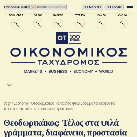
ΟΤ Markets
OT Forum
DOW JONES
SP 500
NASDAQ
FTSE 100
DAX 30
CAC 40
MARKETS
BUSINESS
ECONOMY
WORLD
Χ.Α.
ot.gr
/
Economy
/
Θεοδωρικάκος: Τέλος στα ψιλά γράμματα, διαφάνεια,
προστασία από καταχρηστικές πρακτικές
Θεοδωρικάκος: Τέλος στα ψιλά
γράμματα, διαφάνεια, προστασία