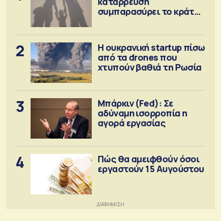
κατάρρευση
συμπαρασύρει το κράτος
πρόνοιας
2
Η ουκρανική startup πίσω
από τα drones που
χτυπούν βαθιά τη Ρωσία
3
Μπάρκιν (Fed): Σε
αδύναμη ισορροπία η
αγορά εργασίας
4
Πώς θα αμειφθούν όσοι
εργαστούν 15 Αυγούστου