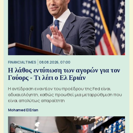
FINANCIAL TIMES
08.08.2026, 07:00
Η λάθος εντύπωση των αγορών για τον
Γούορς - Τι λέει ο Ελ Εριάν
Η αντίδραση εναντίον του προέδρου της Fed είναι
αδικαιολόγητη, καθώς προωθεί μια μεταρρύθμιση που
είναι απολύτως απαραίτητη
Mohamed El Erian