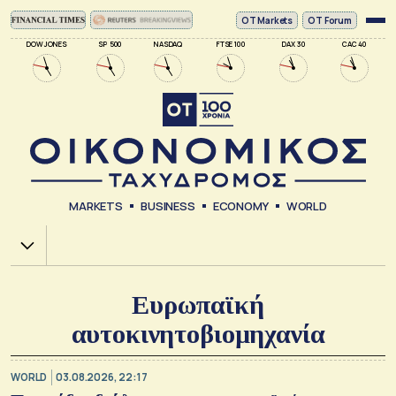
ΟΤ Markets
OT Forum
DOW JONES
SP 500
NASDAQ
FTSE 100
DAX 30
CAC 40
MARKETS
BUSINESS
ECONOMY
WORLD
Χ.Α.
Ευρωπαϊκή
αυτοκινητοβιομηχανία
WORLD
03.08.2026, 22:17