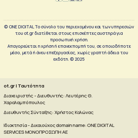
© ONE DIGITAL Το σύνολο του περιεχομένου και των υπηρεσιών
του ot.gr διατίθεται στους επισκέπτες αυστηρά για
προσωπική χρήση.
Απαγορεύεται η χρήση ή επανεκπομπή του, σε οποιοδήποτε
μέσο, μετά ή άνευ επεξεργασίας, χωρίς γραπτή άδεια του
εκδότη. © 2025
ot.gr | Ταυτότητα
Διαχειριστής - Διευθυντής: Λευτέρης Θ.
Χαραλαμπόπουλος
Διευθυντής Σύνταξης: Χρήστος Κολώνας
Ιδιοκτησία - Δικαιούχος domain name: ΟΝΕ DIGITAL
SERVICES MONOΠΡΟΣΩΠΗ ΑΕ