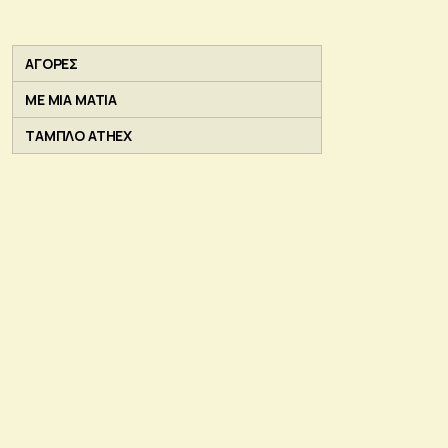
ΑΓΟΡΕΣ
ΜΕ ΜΙΑ ΜΑΤΙΑ
ΤΑΜΠΛΟ ATHEX