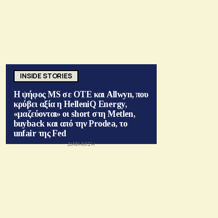
INSIDE STORIES
Η ψήφος MS σε ΟΤΕ και Allwyn, που
κρύβει αξία η HelleniQ Energy,
«μαζεύονται» οι short στη Metlen,
buyback και από την Prodea, το
unfair της Fed