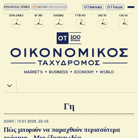
ΟΤ Markets
OT Forum
DOW JONES
SP 500
NASDAQ
FTSE 100
DAX 30
CAC 40
MARKETS
BUSINESS
ECONOMY
WORLD
Χ.Α.
Γη
AGRO
13.01.2026, 22:45
Πώς μπορούν να παραχθούν περισσότερα
τρόφιμα – Μια έξυπνη ιδέα