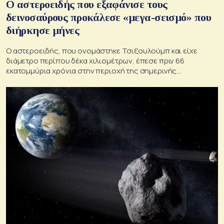
Ο αστεροειδής που εξαφάνισε τους
δεινοσαύρους προκάλεσε «μεγα-σεισμό» που
διήρκησε μήνες
Ο αστεροειδής, που ονομάστηκε Τσιξουλούμπ και είχε
διάμετρο περίπου δέκα χιλιομέτρων, έπεσε πριν 66
εκατομμύρια χρόνια στην περιοχή της σημερινής
Χερσονήσου Γιουκατάν στο Μεξικό.