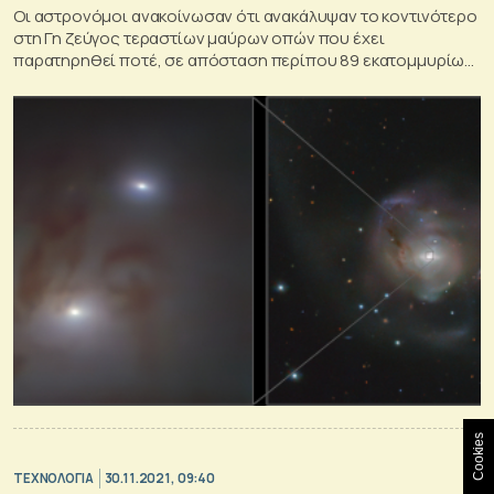
Οι αστρονόμοι ανακοίνωσαν ότι ανακάλυψαν το κοντινότερο
στη Γη ζεύγος τεραστίων μαύρων οπών που έχει
παρατηρηθεί ποτέ, σε απόσταση περίπου 89 εκατομμυρίων
ετών φωτός
Cookies
ΤΕΧΝΟΛΟΓΙΑ
30.11.2021, 09:40