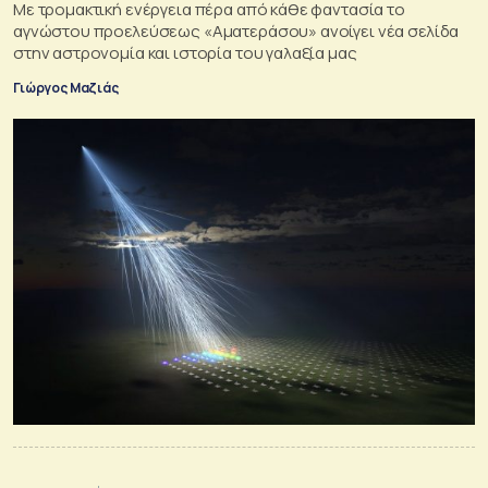
Με τρομακτική ενέργεια πέρα από κάθε φαντασία το
αγνώστου προελεύσεως «Αματεράσου» ανοίγει νέα σελίδα
στην αστρονομία και ιστορία του γαλαξία μας
Γιώργος Μαζιάς