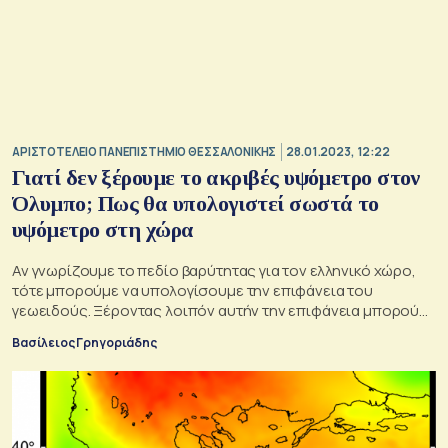
ΑΡΙΣΤΟΤΕΛΕΙΟ ΠΑΝΕΠΙΣΤΗΜΙΟ ΘΕΣΣΑΛΟΝΙΚΗΣ
28.01.2023, 12:22
Γιατί δεν ξέρουμε το ακριβές υψόμετρο στον
Όλυμπο; Πως θα υπολογιστεί σωστά το
υψόμετρο στη χώρα
Αν γνωρίζουμε το πεδίο βαρύτητας για τον ελληνικό χώρο,
τότε μπορούμε να υπολογίσουμε την επιφάνεια του
γεωειδούς. Ξέροντας λοιπόν αυτήν την επιφάνεια μπορούμε
μετά να μετατρέψουμε τα γεωμετρικά υψόμετρα σε
Βασίλειος Γρηγοριάδης
υψόμετρα που όλοι κατανοούμε