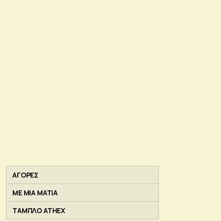
ΑΓΟΡΕΣ
ΜΕ ΜΙΑ ΜΑΤΙΑ
ΤΑΜΠΛΟ ATHEX