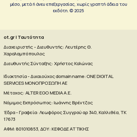
μέσο, μετά ή άνευ επεξεργασίας, χωρίς γραπτή άδεια του
εκδότη. © 2025
ot.gr | Ταυτότητα
Διαχειριστής - Διευθυντής: Λευτέρης Θ.
Χαραλαμπόπουλος
Διευθυντής Σύνταξης: Χρήστος Κολώνας
Ιδιοκτησία - Δικαιούχος domain name: ΟΝΕ DIGITAL
SERVICES MONOΠΡΟΣΩΠΗ ΑΕ
Μέτοχος: ALTER EGO MEDIA A.E.
Νόμιμος Εκπρόσωπος: Ιωάννης Βρέντζος
Έδρα - Γραφεία: Λεωφόρος Συγγρού αρ 340, Καλλιθέα, ΤΚ
17673
ΑΦΜ: 801010853, ΔΟΥ: ΚΕΦΟΔΕ ΑΤΤΙΚΗΣ