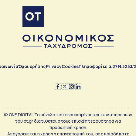
κοινωνία
Όροι χρήσης
Privacy
Cookies
Πληροφορίες α.27 Ν.5253/
© ONE DIGITAL Το σύνολο του περιεχομένου και των υπηρεσιών
του ot.gr διατίθεται στους επισκέπτες αυστηρά για
προσωπική χρήση.
Απαγορεύεται η χρήση ή επανεκπομπή του, σε οποιοδήποτε