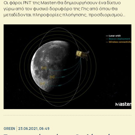
Οι φάροι PNT της Masten θα δημιουργήσουν ένα δίκτυο
γύρω από τον φυσικό δορυφόρο της Γης από όπου θα
μεταδίδονται πληροφορίες πλοήγησης, προσδιορισμού
θέσης και χρόνου μέσω ραδιοσημάτων.
GREEN
23.06.2021, 06:49