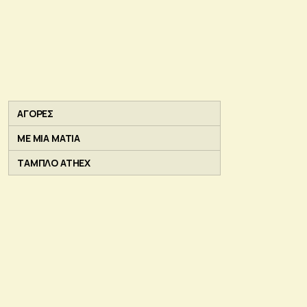
ΑΓΟΡΕΣ
ΜΕ ΜΙΑ ΜΑΤΙΑ
ΤΑΜΠΛΟ ATHEX