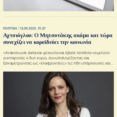
ΠΟΛΙΤΙΚΗ
12.09.2021, 15:27
Αχτσιόγλου: Ο Μητσοτάκης ακόμα και τώρα
συνεχίζει να κοροϊδεύει την κοινωνία
«Ανακοίνωσε data και ψίχουλα και έβαλε τα Μέσα να μιλούν
για παροχές 4 δισ. ευρώ, συνυπολογίζοντας και
ξαναμετρώντας ως «ελαφρύνσεις» τις ήδη υπάρχουσες και
ανεπαρκείς ενισχύσεις λόγω covid» τονίζει η τομεάρχης
Οικονομικών του ΣΥΡΙΖΑ, σχολιάζοντας τις παροχές
Μητσοτάκη στη ΔΕΗ