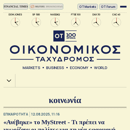
ΟΤ Markets
OT Forum
DOW JONES
SP 500
NASDAQ
FTSE 100
DAX 30
CAC 40
MARKETS
BUSINESS
ECONOMY
WORLD
Χ.Α.
κοινωνία
ΕΠΙΚΑΙΡΟΤΗΤΑ
12.08.2025, 11:16
«Ανέβηκε» το MyStreet - Τι πρέπει να
γνωρίζουν οι πολίτες για τη νέα εφαρμογή