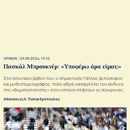
OPINION
09.09.2024, 13:10
Πασκάλ Μπρουκνέρ: «Υποφέρω άρα είμαι;»
Στο τελευταίο βιβλίο του, ο σημαντικός Γάλλος φιλόσοφος
και μυθιστοριογράφος, πολύ αδρά, καταγγέλλει τον κίνδυνο
της «θυματοποίησης» στον οποίον πέφτουν οι σύγχρονες
κοινωνίες, για να αποφύγουν την άσκηση ευθύνης
Αθανάσιος Χ. Παπανδρόπουλος