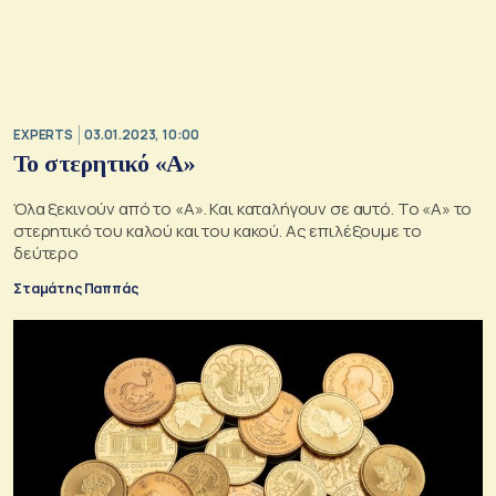
EXPERTS
03.01.2023, 10:00
Το στερητικό «Α»
Όλα ξεκινούν από το «Α». Και καταλήγουν σε αυτό. Το «Α» το
στερητικό του καλού και του κακού. Ας επιλέξουμε το
δεύτερο
Σταμάτης Παππάς