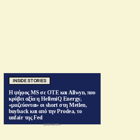
INSIDE STORIES
Η ψήφος MS σε ΟΤΕ και Allwyn, που
κρύβει αξία η HelleniQ Energy,
«μαζεύονται» οι short στη Metlen,
buyback και από την Prodea, το
unfair της Fed