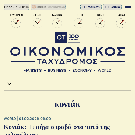
ΟΤ Markets
OT Forum
DOW JONES
SP 500
NASDAQ
FTSE 100
DAX 30
CAC 40
MARKETS
BUSINESS
ECONOMY
WORLD
Χ.Α.
κονιάκ
WORLD
01.02.2026, 08:00
Κονιάκ: Τι πήγε στραβά στο ποτό της
πολυτέλειας;