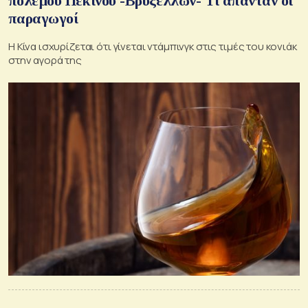
πολέμου Πεκίνου -Βρυξελλών- Τι απαντάν οι
παραγωγοί
Η Κίνα ισχυρίζεται ότι γίνεται ντάμπινγκ στις τιμές του κονιάκ
στην αγορά της