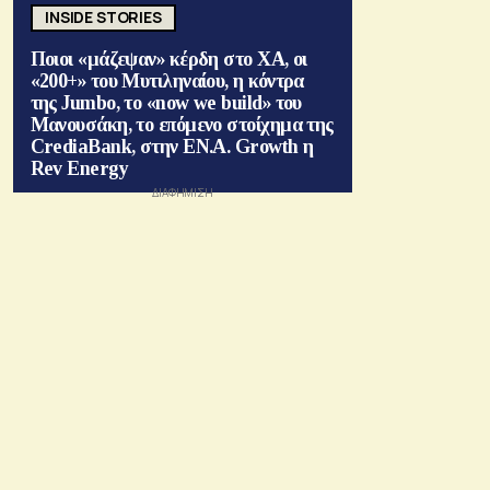
INSIDE STORIES
Ποιοι «μάζεψαν» κέρδη στο ΧΑ, οι
«200+» του Μυτιληναίου, η κόντρα
της Jumbo, το «now we build» του
Μανουσάκη, το επόμενο στοίχημα της
CrediaBank, στην ΕΝ.Α. Growth η
Rev Energy