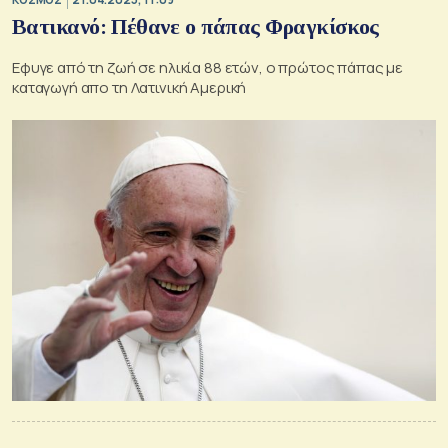
Βατικανό: Πέθανε ο πάπας Φραγκίσκος
Εφυγε από τη ζωή σε ηλικία 88 ετών, ο πρώτος πάπας με
καταγωγή απο τη Λατινική Αμερική