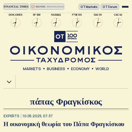
ΟΤ Markets
OT Forum
DOW JONES
SP 500
NASDAQ
FTSE 100
DAX 30
CAC 40
MARKETS
BUSINESS
ECONOMY
WORLD
Χ.Α.
πάπας Φραγκίσκος
EXPERTS
10.05.2025, 07:37
H οικονομική θεωρία του Πάπα Φραγκίσκου