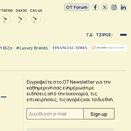
OT Forum
FTSE 100
DAX 30
CAC 40
Γ.Δ:
ΤΖΙΡΟΣ:
 Βίζα
#luxury Brands
Εγγραφείτε στο OT Newsletter για την
καθημερινή σας ενημέρωση με
 –
ειδήσεις από την οικονομία, τις
επιχειρήσεις, τις αγορές και τα διεθνή.