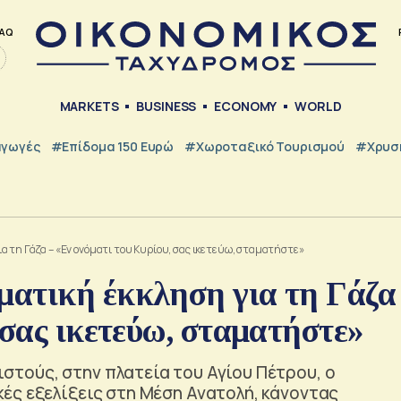
AQ
MARKETS
BUSINESS
ECONOMY
WORLD
γωγές
#Επίδομα 150 Ευρώ
#Χωροταξικό Τουρισμού
#Χρυσή
 τη Γάζα – «Εν ονόματι του Κυρίου, σας ικετεύω, σταματήστε»
ατική έκκληση για τη Γάζα
 σας ικετεύω, σταματήστε»
τούς, στην πλατεία του Αγίου Πέτρου, ο
ές εξελίξεις στη Μέση Ανατολή, κάνοντας