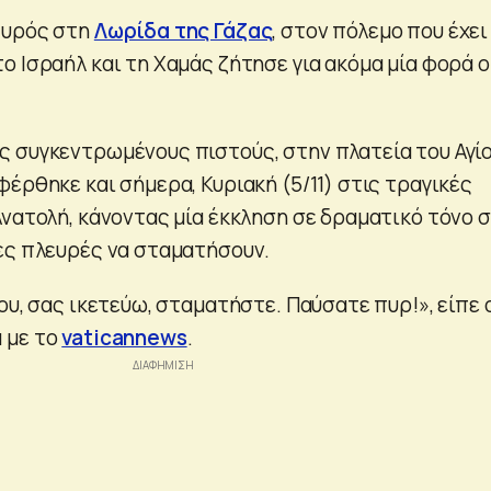
πυρός στη
Λωρίδα της Γάζας
, στον πόλεμο που έχει
ο Ισραήλ και τη Χαμάς ζήτησε για ακόμα μία φορά ο
 συγκεντρωμένους πιστούς, στην πλατεία του Αγί
έρθηκε και σήμερα, Κυριακή (5/11) στις τραγικές
Ανατολή, κάνοντας μία έκκληση σε δραματικό τόνο 
ες πλευρές να σταματήσουν.
ου, σας ικετεύω, σταματήστε. Παύσατε πυρ!», είπε 
 με το
vaticannews
.