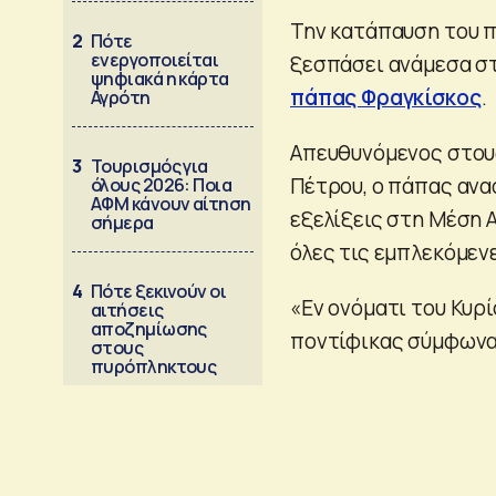
Την κατάπαυση του 
2
Πότε
ενεργοποιείται
ξεσπάσει ανάμεσα στ
ψηφιακά η κάρτα
πάπας Φραγκίσκος
.
Αγρότη
Απευθυνόμενος στους
3
Τουρισμός για
Πέτρου, ο πάπας αναφ
όλους 2026: Ποια
ΑΦΜ κάνουν αίτηση
εξελίξεις στη Μέση 
σήμερα
όλες τις εμπλεκόμεν
4
Πότε ξεκινούν οι
«Εν ονόματι του Κυρί
αιτήσεις
αποζημίωσης
ποντίφικας σύμφωνα
στους
πυρόπληκτους