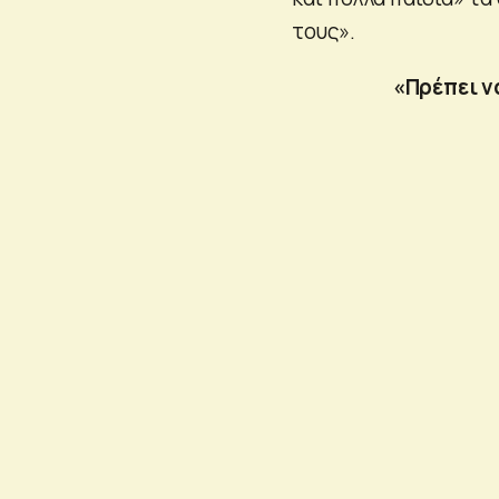
τους».
«Πρέπει ν