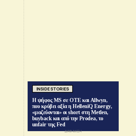
INSIDE STORIES
Η ψήφος MS σε ΟΤΕ και Allwyn,
που κρύβει αξία η HelleniQ Energy,
«μαζεύονται» οι short στη Metlen,
buyback και από την Prodea, το
unfair της Fed