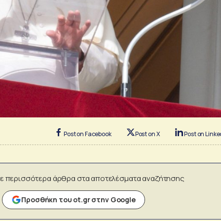
Post on Facebook
Post on X
Post on Linke
ε περισσότερα άρθρα στα αποτελέσματα αναζήτησης
Προσθήκη του ot.gr στην Google