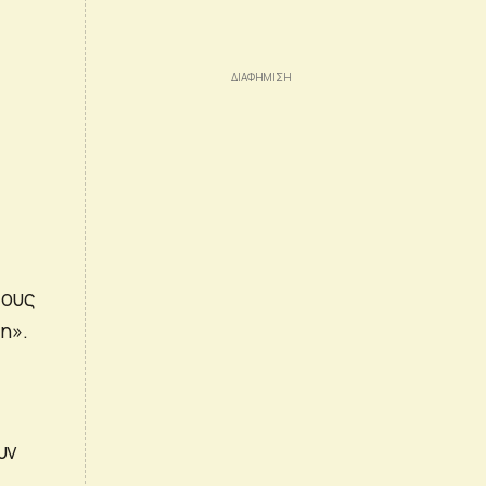
τους
η».
υν