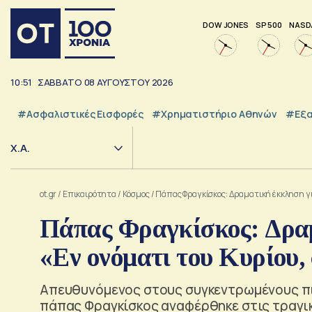
DOW JONES
SP 500
NASD
10:51
ΣΑΒΒΑΤΟ
08
ΑΥΓΟΥΣΤΟΥ
2026
#Ασφαλιστικές Εισφορές
#Χρηματιστήριο Αθηνών
#εξα
Χ.Α.
ot.gr
/
Επικαιρότητα
/
Κόσμος
/
Πάπας Φραγκίσκος: Δραματική έκκληση για
Πάπας Φραγκίσκος: Δραμ
«Εν ονόματι του Κυρίου,
Απευθυνόμενος στους συγκεντρωμένους πισ
πάπας Φραγκίσκος αναφέρθηκε στις τραγικ