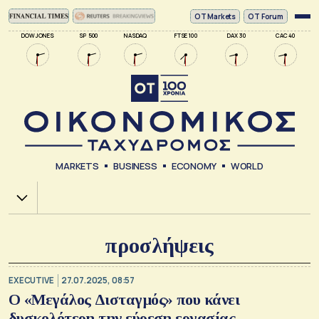
ΟΤ Markets
OT Forum
DOW JONES
SP 500
NASDAQ
FTSE 100
DAX 30
CAC 40
MARKETS
BUSINESS
ECONOMY
WORLD
Χ.Α.
προσλήψεις
EXECUTIVE
27.07.2025, 08:57
Ο «Μεγάλος Δισταγμός» που κάνει
δυσκολότερη την εύρεση εργασίας