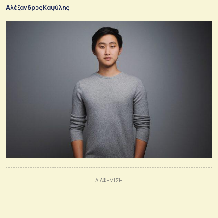
Αλέξανδρος Καψύλης