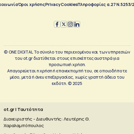
κοινωνία
Όροι χρήσης
Privacy
Cookies
Πληροφορίες α.27 Ν.5253/
© ONE DIGITAL Το σύνολο του περιεχομένου και των υπηρεσιών
του ot.gr διατίθεται στους επισκέπτες αυστηρά για
προσωπική χρήση.
Απαγορεύεται η χρήση ή επανεκπομπή του, σε οποιοδήποτε
μέσο, μετά ή άνευ επεξεργασίας, χωρίς γραπτή άδεια του
εκδότη. © 2025
ot.gr | Ταυτότητα
Διαχειριστής - Διευθυντής: Λευτέρης Θ.
Χαραλαμπόπουλος