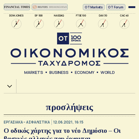
ΟΤ Markets
OT Forum
DOW JONES
SP 500
NASDAQ
FTSE 100
DAX 30
CAC 40
MARKETS
BUSINESS
ECONOMY
WORLD
Χ.Α.
προσλήψεις
ΕΡΓΑΣΙΑΚΑ – ΑΣΦΑΛΙΣΤΙΚΑ
12.06.2021, 16:15
Ο οδικός χάρτης για το νέο Δημόσιο – Οι
βασικές αλλαγές που έρχονται