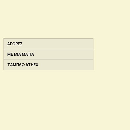
ΑΓΟΡΕΣ
ΜΕ ΜΙΑ ΜΑΤΙΑ
ΤΑΜΠΛΟ ATHEX