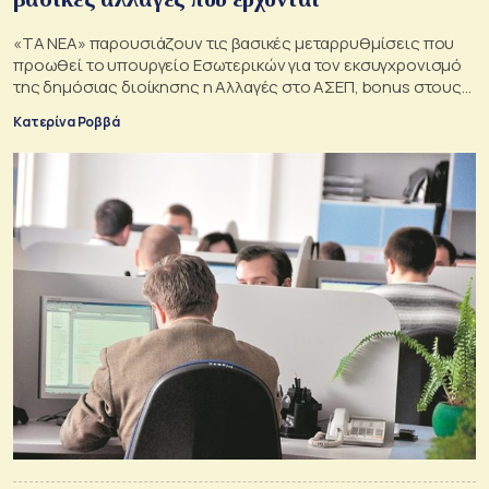
«ΤΑ ΝΕΑ» παρουσιάζουν τις βασικές μεταρρυθμίσεις που
προωθεί το υπουργείο Εσωτερικών για τον εκσυγχρονισμό
της δημόσιας διοίκησης n Αλλαγές στο ΑΣΕΠ, bonus στους
υπεραποδοτικούς υπαλλήλους, νέο σύστημα επιλογής
Κατερίνα Ροββά
προϊσταμένων