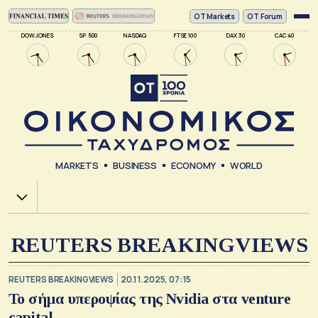
ΟΤ Markets
OT Forum
DOW JONES
SP 500
NASDAQ
FTSE 100
DAX 30
CAC 40
MARKETS
BUSINESS
ECONOMY
WORLD
Χ.Α.
REUTERS BREAKINGVIEWS
REUTERS BREAKINGVIEWS
20.11.2025, 07:15
Το σήμα υπεροψίας της Nvidia στα venture
capital