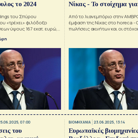
υλος το 2024
Νίκας - Το στοίχημα για
dings του Σπύρου
Από το λιανεμπόριο στην ΑΜΒΡΟ
υ «τρέχει» φιλόδοξο
έμφαση της Νίκας στο horeca - 
εων ύψους 167 εκατ. ευρώ,
πωλήσεις ακινήτων και οι στόχο
 νέα εργοστάσια
ώρη
25.06.2025, 07:00
ΒΙΟΜΗΧΑΝΙΑ
23.06.2025, 13:14
σεις του
Ευρωπαϊκές βιομηχανίες