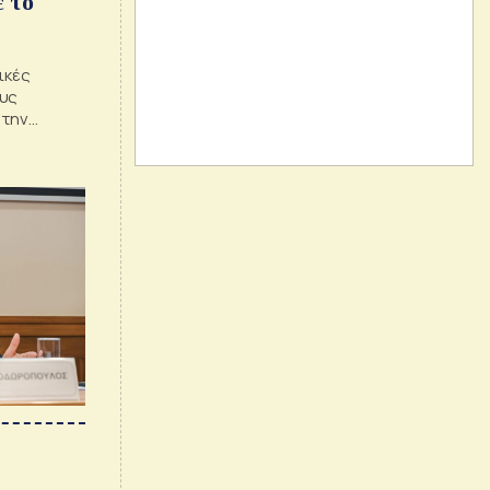
 το
ικές
ους
 την
.00 θέσεις