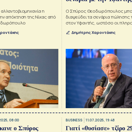
 αλλαντοβιομηχανία η
Ο Σπύρος Θεοδωρόπουλος μπο
την απόκτηση της Νίκας από
διαψεύδει τα σενάρια πώλησης 
οδωρόπουλο
στον Υφαντής, ωστόσο οι πληρ
επιμένουν...
αροντάκης
Δημήτρης Χαροντάκης
2025, 08:00
BUSINESS
11.07.2025, 19:48
έκανε ο Σπύρος
Γιατί «θυσίασε» τζίρο 29