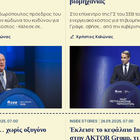
βιομηχανίας
δωρόπουλος πρόεδρος του
Στο επίκεντρο της ΓΣ του ΣΕΒ τ
ον κώδωνα του κινδύνου για
ενεργειακό κόστος για τη βιομηχ
κόστος - Κάλεσε σε
Γράψε, σβήσε… από την κυβέρνησ
ια την αύξηση της
ιταλικό μοντέλο – Τα «θέλω» τω
λώνας
Χρήστος Κολώνας
τας
βιομηχάνων
025, 07:00
INSIDE STORIES
26.09.2025, 07:00
… χωρίς οξυγόνο
Έκλεισε το κεφάλαιο I
στην AKTOR Group, τι