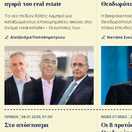
αγορά του real estate
Θεοδωρόπο
Το νέο πεδίον δόξης λαμπρό για
Η Bespoke Hol
καταξιωμένους επιχειρηματίες ακούει στο
Θεοδωρόπουλο
όνομα «real estate» - Οι κινήσεις των
πλάνο επενδύσ
Σταύρου, Καραμολέγκος, Θεοδωρόπουλος
χτίζοντας τρία
Αλεξάνδρα Παπαδημητρίου
Νατάσα Σινι
OPINION
08.07.2025, 07:00
INSIDE STORIES
Στο απόσπασμα
Οι 8 προτά