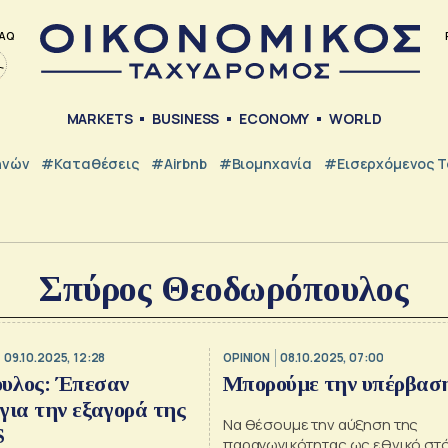
AQ
MARKETS
BUSINESS
ECONOMY
WORLD
ηνών
#Καταθέσεις
#Airbnb
#Βιομηχανία
#εισερχόμενος Τ
Σπύρος Θεοδωρόπουλος
09.10.2025, 12:28
OPINION
08.10.2025, 07:00
υλος: Έπεσαν
Μπορούμε την υπέρβασ
για την εξαγορά της
Να θέσουμε την αύξηση της
S
παραγωγικότητας ως εθνικό στ