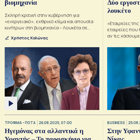
βιομηχανία
Δύο εργοστ
λουκέτο
Σκληρή κριτική στην κυβέρνηση για
«ενεργειακό», εχθρικό κλίμα και απουσία
«Εταιρείες της
κινήτρων στη βιομηχανία – Λουκέτα σε
εταιρείες που 
εργοστάσια – Οι προειδοποιήσεις
αν τις χάσουμ
Χρήστος Κολώνας
Θεοδωρόπουλου, Λώλου και Σαράντη
πρόεδρος του 
ΤΡΟΦΙΜΑ – ΠΟΤΑ
26.08.2025, 07:00
BUSINESS
25.08.
Ηγεμόνας στα αλλαντικά η
Στην Υφαντ
Υφαντής – Το παρασκήνιο για
Νίκας