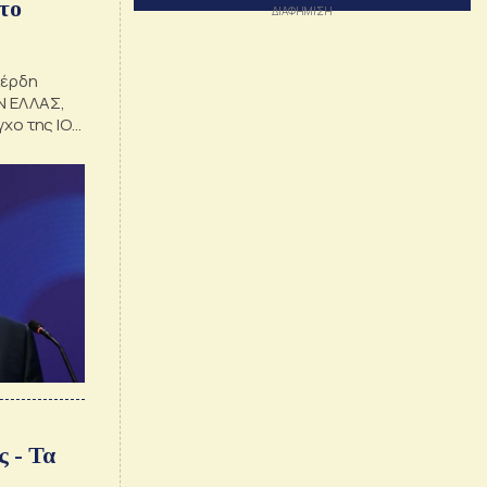
το
κέρδη
ΟΝ ΕΛΛΑΣ,
γχο της ΙΟΝ
ου
ς - Τα