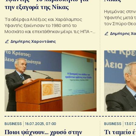
την εξαγορά της Νίκας
Ηγεμόνας στην
Υφαντής μετά 
Τα αδέρφια Αλέξιος και Χαράλαμπος
τον Σπύρο Θε
Υφαντής ξεκίνησαν το 1980 από το
Μοσχάτο και επεκτάθηκαν μέχρι τις ΗΠΑ –
Δημήτρης Χ
Οι business στον τουρισμό
Δημήτρης Χαροντάκης
BUSINESS
16.07.2025, 07:00
BUSINESS
13.07.
Ποιοι ψάχνουν... χρυσό στην
Τι ταμείο 