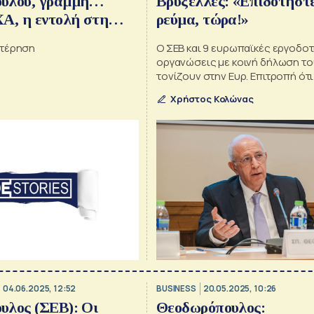
υλου, γραμμή…
Βρυξέλλες: «Επιδοτήστε
Α, η εντολή στη
ρεύμα, τώρα!»
το σχέδιο για τη
στέρηση
Ο ΣΕΒ και 9 ευρωπαϊκές εργοδοτ
δρόμος» για το
οργανώσεις με κοινή δήλωση τ
 απτόητοι Ισραηλινοί
τονίζουν στην Ευρ. Επιτροπή ότι
περίοδο 2019-2023 χάθηκαν 853
τα
Χρήστος Κολώνας
εργασίας
04.06.2025, 12:52
BUSINESS
20.05.2025, 10:26
υλος (ΣΕΒ): Οι
Θεοδωρόπουλος: