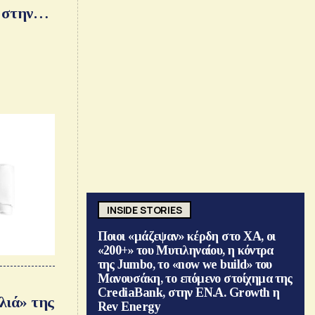
 στην
α του
 της
, σβήνει
INSIDE STORIES
Ποιοι «μάζεψαν» κέρδη στο ΧΑ, οι
«200+» του Μυτιληναίου, η κόντρα
της Jumbo, το «now we build» του
Μανουσάκη, το επόμενο στοίχημα της
CrediaBank, στην ΕΝ.Α. Growth η
λιά» της
Rev Energy