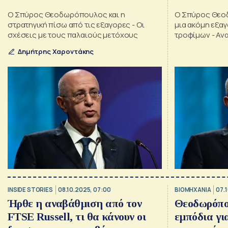
Ο Σπύρος Θεοδωρόπουλος και η
Ο Σπύρος Θεο
στρατηγική πίσω από τις εξαγορες - Οι
μια ακόμη εξα
σχέσεις με τους παλαιούς μετόχους
τροφίμων - Αν
από την Επιτρ
Δημήτρης Χαροντάκης
INSIDE STORIES
08.10.2025, 07:00
ΒΙΟΜΗΧΑΝΙΑ
07.
Ήρθε η αναβάθμιση από τον
Θεοδωρόπο
FTSE Russell, τι θα κάνουν οι
εμπόδια γι