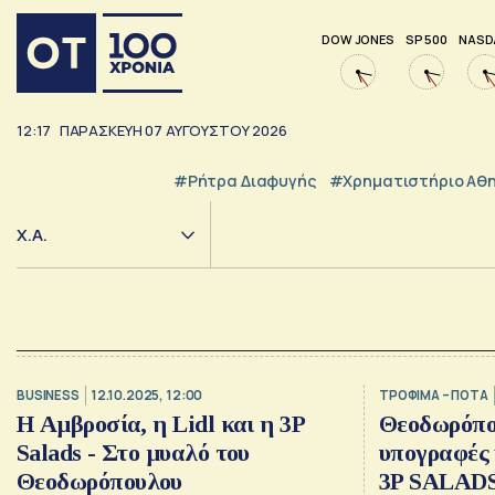
DOW JONES
SP 500
NASD
12:17
ΠΑΡΑΣΚΕΥΗ
07
ΑΥΓΟΥΣΤΟΥ
2026
#ρήτρα Διαφυγής
#Χρηματιστήριο Αθ
Χ.Α.
BUSINESS
12.10.2025, 12:00
ΤΡΟΦΙΜΑ – ΠΟΤΑ
Η Αμβροσία, η Lidl και η 3P
Θεοδωρόπο
Salads - Στο μυαλό του
υπογραφές 
Θεοδωρόπουλου
3P SALAD