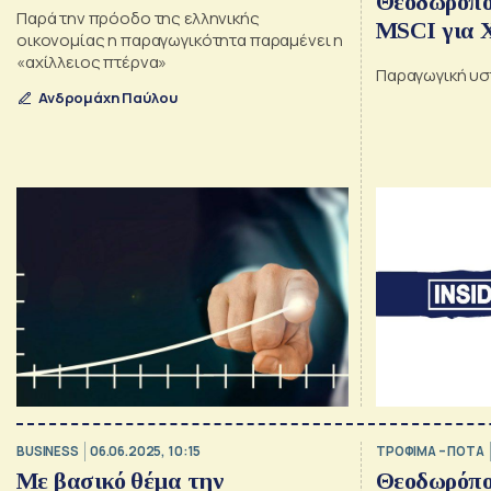
Θεοδωρόπο
Παρά την πρόοδο της ελληνικής
MSCI για Χ
οικονομίας η παραγωγικότητα παραμένει η
Eurobank, 
«αχίλλειος πτέρνα»
Παραγωγική υ
ΔΕΛΤΑ, ο «
Ανδρομάχη Παύλου
Λαύριο, οι
στα ακίνη
BUSINESS
06.06.2025, 10:15
ΤΡΟΦΙΜΑ – ΠΟΤΑ
Με βασικό θέμα την
Θεοδωρόπο