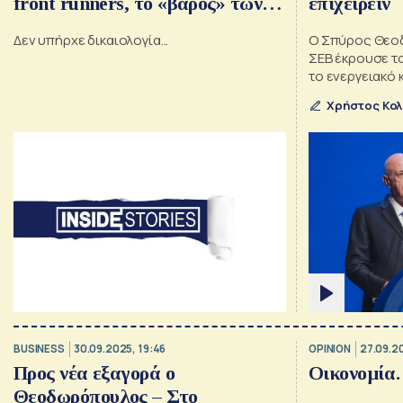
front runners, το «βάρος» των
επιχειρείν
τραπεζών, το «καρφί» και τα
Δεν υπήρχε δικαιολογία...
Ο Σπύρος Θεο
«βέλη» του Θεοδωρόπουλου, τα
ΣΕΒ έκρουσε τ
ελληνικά του Νάγκελ, το πρωινό
το ενεργειακό 
συστράτευση γ
του Alkhorayef με Έλληνες
Χρήστος Κο
παραγωγικότη
επιχειρηματίες
BUSINESS
30.09.2025, 19:46
OPINION
27.09.2
Προς νέα εξαγορά ο
Οικονομία
Θεοδωρόπουλος – Στο