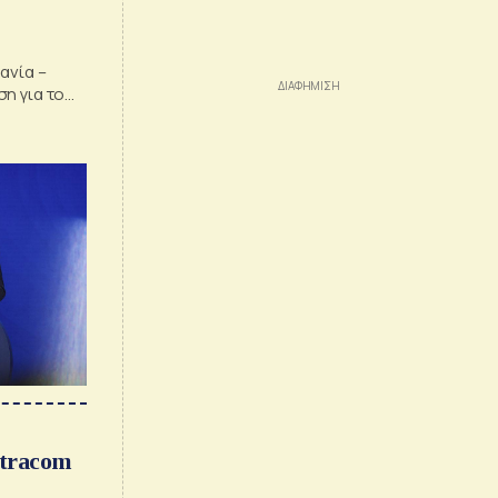
ο
ανία –
η για το
ν
ntracom