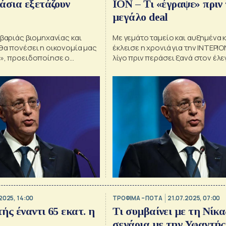
άσια εξετάζουν
ΙΟΝ – Τι «έγραψε» πριν 
μεγάλο deal
 βαριάς βιομηχανίας και
Με γεμάτο ταμείο και αυξημένα 
θα πονέσει η οικονομία μας
έκλεισε η χρονιά για την ΙΝΤΕΡΙ
ε», προειδοποίησε ο
λίγο πριν περάσει ξανά στον έλε
ΣΕΒ.
και του Σπύρου Θεοδωρόπουλ
2025, 14:00
ΤΡΟΦΙΜΑ – ΠΟΤΑ
21.07.2025, 07:00
ής έναντι 65 εκατ. η
Τι συμβαίνει με τη Νίκα
σενάρια με την Υφαντής