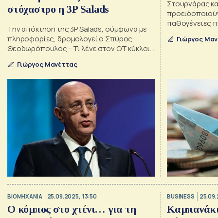
Στουρνάρας κ
στόχαστρο η 3P Salads
προειδοποιούν 
παθογένειες π
Την απόκτηση της 3P Salads, σύμφωνα με
ανταγωνιστικότ
πληροφορίες, δρομολογεί ο Σπύρος
Γιώργος Μαν
οικονομίας
Θεοδωρόπουλος - Τι λένε στον ΟΤ κύκλοι
της αγοράς
Γιώργος Μανέττας
ΒΙΟΜΗΧΑΝΙΑ
25.09.2025, 13:50
BUSINESS
25.09.
Ο κόμπος στο χτένι… για τη
Καμπανάκι