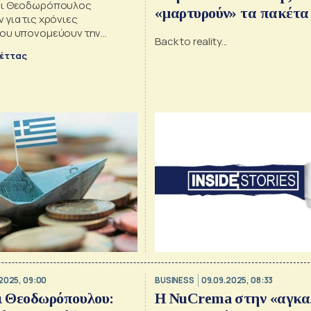
αι Θεοδωρόπουλος
«μαρτυρούν» τα πακέτα
για τις χρόνιες
Alpha Bank, το στοίχημ
ου υπονομεύουν την
Back to reality...
ητα της ελληνικής
Περιστέρη, τα μουαγιέν
έττας
Praude, η «πράσινη»
Σωληνουργεία Κορίνθου
το Airbnb… dream
2025, 09:00
BUSINESS
09.09.2025, 08:33
 Θεοδωρόπουλου:
Η NuCrema στην «αγκα