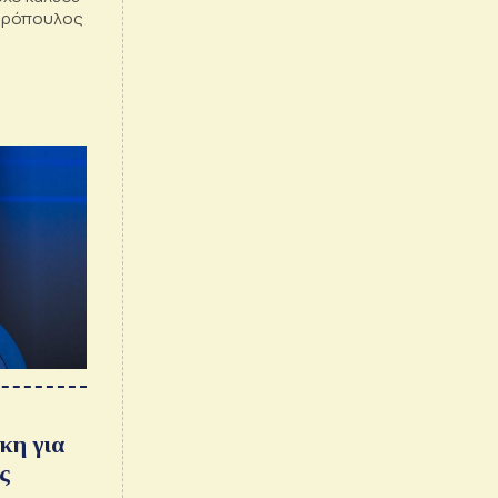
ωρόπουλος
κη για
ς