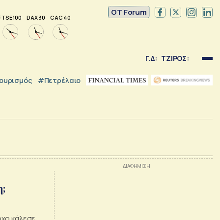
OT Forum
FTSE 100
DAX 30
CAC 40
Γ.Δ:
ΤΖΙΡΟΣ:
ουρισμός
#Πετρέλαιο
η;
όχο κάλεσε