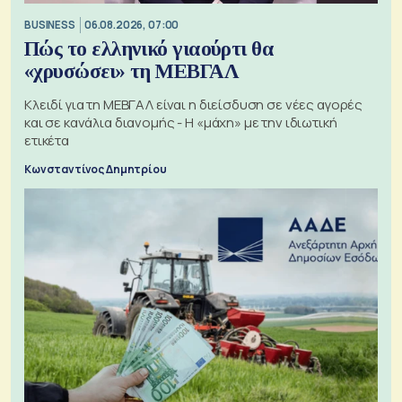
BUSINESS
06.08.2026, 07:00
Πώς το ελληνικό γιαούρτι θα
«χρυσώσει» τη ΜΕΒΓΑΛ
Κλειδί για τη ΜΕΒΓΑΛ είναι η διείσδυση σε νέες αγορές
και σε κανάλια διανομής - Η «μάχη» με την ιδιωτική
ετικέτα
Κωνσταντίνος Δημητρίου