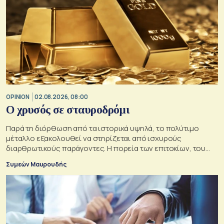
OPINION
02.08.2026, 08:00
O χρυσός σε σταυροδρόμι
Παρά τη διόρθωση από τα ιστορικά υψηλά, το πολύτιμο
μέταλλο εξακολουθεί να στηρίζεται από ισχυρούς
διαρθρωτικούς παράγοντες. Η πορεία των επιτοκίων, του
δολαρίου και της γεωπολιτικής αβεβαιότητας θα
Συμεών Μαυρουδής
καθορίσουν αν οι προϋποθέσεις για περαιτέρω άνοδο της
τιμής του παραμένουν ισχυρές