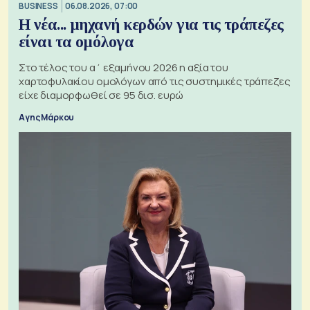
BUSINESS
06.08.2026, 07:00
Η νέα... μηχανή κερδών για τις τράπεζες
είναι τα ομόλογα
Στο τέλος του α΄ εξαμήνου 2026 η αξία του
χαρτοφυλακίου ομολόγων από τις συστημικές τράπεζες
είχε διαμορφωθεί σε 95 δισ. ευρώ
Αγης Μάρκου