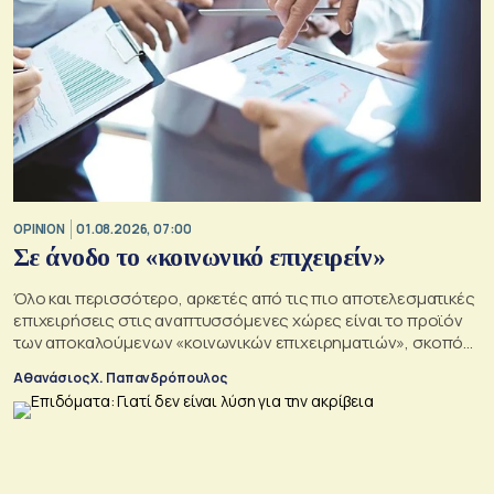
OPINION
01.08.2026, 07:00
Σε άνοδο το «κοινωνικό επιχειρείν»
Όλο και περισσότερο, αρκετές από τις πιο αποτελεσματικές
επιχειρήσεις στις αναπτυσσόμενες χώρες είναι το προϊόν
των αποκαλούμενων «κοινωνικών επιχειρηματιών», σκοπός
των οποίων είναι να αλλάξουν τον κόσμο προς το καλύτερο
Αθανάσιος Χ. Παπανδρόπουλος
σε μια εποχή σοβαρών διαρθρωτικών μετασχηματισμών και
συνακόλουθης αβεβαιότητας