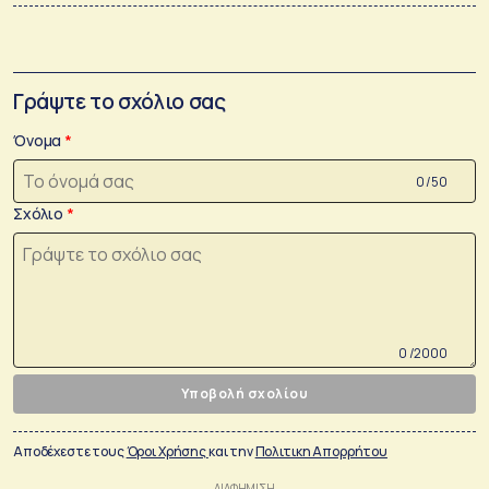
Γράψτε το σχόλιο σας
Όνομα
0 /50
Σχόλιο
0 /2000
Υποβολή σχολίου
Αποδέχεστε τους
Όροι Χρήσης
και την
Πολιτικη Απορρήτου