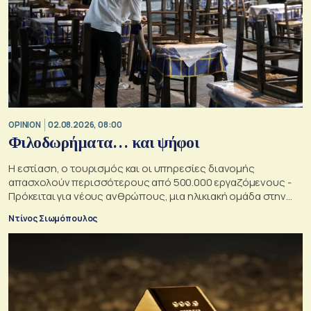
OPINION
02.08.2026, 08:00
Φιλοδωρήματα… και ψήφοι
Η εστίαση, ο τουρισμός και οι υπηρεσίες διανομής
απασχολούν περισσότερους από 500.000 εργαζόμενους -
Πρόκειται για νέους ανθρώπους, μια ηλικιακή ομάδα στην
οποία κάθε κυβέρνηση θα ήθελε να αυξήσει την επιρροή της
Ντίνος Σιωμόπουλος