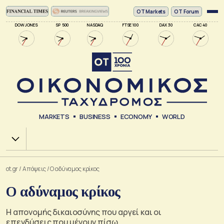
ΟΤ Markets
OT Forum
DOW JONES
SP 500
NASDAQ
FTSE 100
DAX 30
CAC 40
MARKETS
BUSINESS
ECONOMY
WORLD
Χ.Α.
ot.gr
/
Απόψεις
/
Ο αδύναμος κρίκος
Ο αδύναμος κρίκος
Η απονομής δικαιοσύνης που αργεί και οι
επενδύσεις που μένουν πίσω