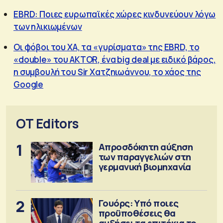
EBRD: Ποιες ευρωπαϊκές χώρες κινδυνεύουν λόγω
των ηλικιωμένων
Οι φόβοι του ΧΑ, τα «γυρίσματα» της EBRD, το
«double» του AKTOR, ένα big deal με ειδικό βάρος,
η συμβουλή του Sir Χατζηιωάννου, το χάος της
Google
OT Editors
1
Απροσδόκητη αύξηση
των παραγγελιών στη
γερμανική βιομηχανία
2
Γουόρς: Υπό ποιες
προϋποθέσεις θα
αυξήσει τα επιτόκια τον