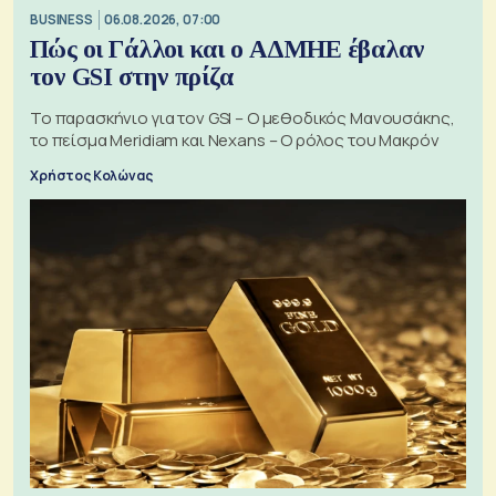
BUSINESS
06.08.2026, 07:00
Πώς οι Γάλλοι και ο ΑΔΜΗΕ έβαλαν
τον GSI στην πρίζα
Το παρασκήνιο για τον GSI – Ο μεθοδικός Μανουσάκης,
το πείσμα Meridiam και Nexans – Ο ρόλος του Μακρόν
Χρήστος Κολώνας