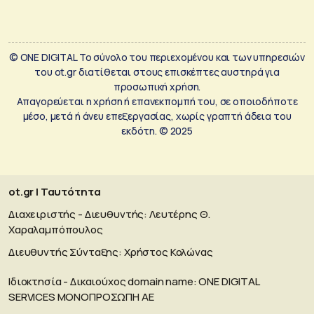
© ONE DIGITAL Το σύνολο του περιεχομένου και των υπηρεσιών
του ot.gr διατίθεται στους επισκέπτες αυστηρά για
προσωπική χρήση.
Απαγορεύεται η χρήση ή επανεκπομπή του, σε οποιοδήποτε
μέσο, μετά ή άνευ επεξεργασίας, χωρίς γραπτή άδεια του
εκδότη. © 2025
ot.gr | Ταυτότητα
Διαχειριστής - Διευθυντής: Λευτέρης Θ.
Χαραλαμπόπουλος
Διευθυντής Σύνταξης: Χρήστος Κολώνας
Ιδιοκτησία - Δικαιούχος domain name: ΟΝΕ DIGITAL
SERVICES MONOΠΡΟΣΩΠΗ ΑΕ