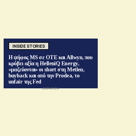
INSIDE STORIES
Η ψήφος MS σε ΟΤΕ και Allwyn, που
κρύβει αξία η HelleniQ Energy,
«μαζεύονται» οι short στη Metlen,
buyback και από την Prodea, το
unfair της Fed