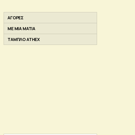
ΑΓΟΡΕΣ
ΜΕ ΜΙΑ ΜΑΤΙΑ
ΤΑΜΠΛΟ ATHEX