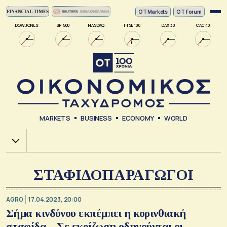
ΟΤ Markets
OT Forum
DOW JONES
SP 500
NASDAQ
FTSE 100
DAX 30
CAC 40
MARKETS
BUSINESS
ECONOMY
WORLD
Χ.Α.
ΣΤΑΦΙΔΟΠΑΡΑΓΩΓΟΙ
AGRO
17.04.2023, 20:00
Σήμα κινδύνου εκπέμπει η κορινθιακή
σταφίδα – Σε εκρίζωση οδηγούνται οι